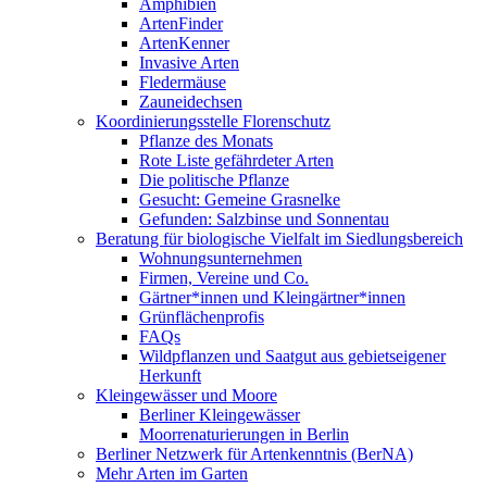
Amphibien
ArtenFinder
ArtenKenner
Invasive Arten
Fledermäuse
Zauneidechsen
Koordinierungsstelle Florenschutz
Pflanze des Monats
Rote Liste gefährdeter Arten
Die politische Pflanze
Gesucht: Gemeine Grasnelke
Gefunden: Salzbinse und Sonnentau
Beratung für biologische Vielfalt im Siedlungsbereich
Wohnungsunternehmen
Firmen, Vereine und Co.
Gärtner*innen und Kleingärtner*innen
Grünflächenprofis
FAQs
Wildpflanzen und Saatgut aus gebietseigener
Herkunft
Kleingewässer und Moore
Berliner Kleingewässer
Moorrenaturierungen in Berlin
Berliner Netzwerk für Artenkenntnis (BerNA)
Mehr Arten im Garten