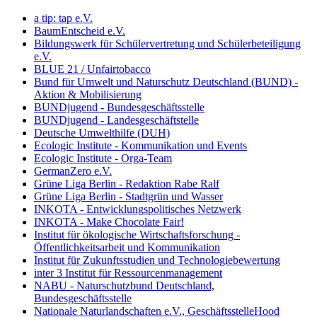
a tip: tap e.V.
BaumEntscheid e.V.
Bildungswerk für Schülervertretung und Schülerbeteiligung
e.V.
BLUE 21 / Unfairtobacco
Bund für Umwelt und Naturschutz Deutschland (BUND) -
Aktion & Mobilisierung
BUNDjugend - Bundesgeschäftsstelle
BUNDjugend - Landesgeschäftstelle
Deutsche Umwelthilfe (DUH)
Ecologic Institute - Kommunikation und Events
Ecologic Institute - Orga-Team
GermanZero e.V.
Grüne Liga Berlin - Redaktion Rabe Ralf
Grüne Liga Berlin - Stadtgrün und Wasser
INKOTA - Entwicklungspolitisches Netzwerk
INKOTA - Make Chocolate Fair!
Institut für ökologische Wirtschaftsforschung -
Öffentlichkeitsarbeit und Kommunikation
Institut für Zukunftsstudien und Technologiebewertung
inter 3 Institut für Ressourcenmanagement
NABU - Naturschutzbund Deutschland,
Bundesgeschäftsstelle
Nationale Naturlandschaften e.V., GeschäftsstelleHood