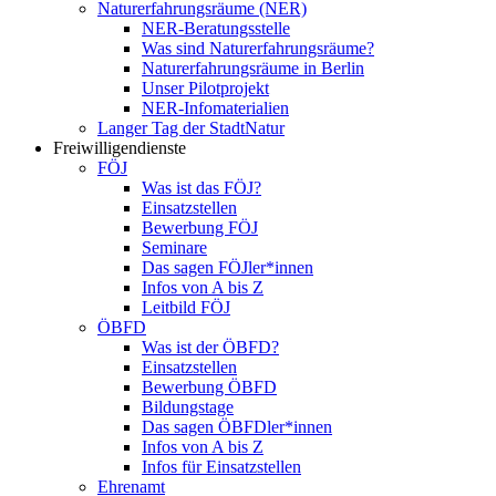
Naturerfahrungsräume (NER)
NER-Beratungsstelle
Was sind Naturerfahrungsräume?
Naturerfahrungsräume in Berlin
Unser Pilotprojekt
NER-Infomaterialien
Langer Tag der StadtNatur
Freiwilligendienste
FÖJ
Was ist das FÖJ?
Einsatzstellen
Bewerbung FÖJ
Seminare
Das sagen FÖJler*innen
Infos von A bis Z
Leitbild FÖJ
ÖBFD
Was ist der ÖBFD?
Einsatzstellen
Bewerbung ÖBFD
Bildungstage
Das sagen ÖBFDler*innen
Infos von A bis Z
Infos für Einsatzstellen
Ehrenamt