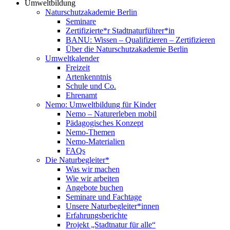
Umweltbildung
Naturschutzakademie Berlin
Seminare
Zertifizierte*r Stadtnaturführer*in
BANU: Wissen – Qualifizieren – Zertifizieren
Über die Naturschutzakademie Berlin
Umweltkalender
Freizeit
Artenkenntnis
Schule und Co.
Ehrenamt
Nemo: Umweltbildung für Kinder
Nemo – Naturerleben mobil
Pädagogisches Konzept
Nemo-Themen
Nemo-Materialien
FAQs
Die Naturbegleiter*
Was wir machen
Wie wir arbeiten
Angebote buchen
Seminare und Fachtage
Unsere Naturbegleiter*innen
Erfahrungsberichte
Projekt „Stadtnatur für alle“