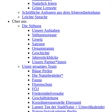
Natürlich feiern
Grüne Lernorte
Schriftliche Anfragen aus dem Abgeordnetenhaus
Leichte Sprache
Über uns
Die Stiftung
Unsere Aufgaben
Stiftungsorgane
Gesetz
Satzung
Organigramm
Geschichte
Jahresrückblicke
Unsere Partner*innen
Unser gesamtes Team
Blaue Perlen
Die Naturbegleiter*
Fauna
Florenschutz
FÖJ
Fördermittelvergabe
Geschäftsleitung
Koordinierungsstelle Ehrenamt
Langer Tag der StadtNatur + Umweltkalender
Naturschutzakademie Berlin