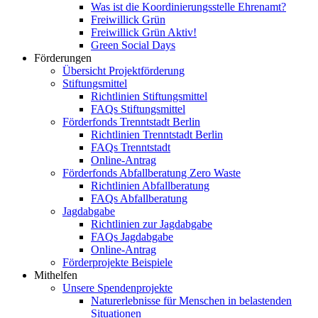
Was ist die Koordinierungsstelle Ehrenamt?
Freiwillick Grün
Freiwillick Grün Aktiv!
Green Social Days
Förderungen
Übersicht Projektförderung
Stiftungsmittel
Richtlinien Stiftungsmittel
FAQs Stiftungsmittel
Förderfonds Trenntstadt Berlin
Richtlinien Trenntstadt Berlin
FAQs Trenntstadt
Online-Antrag
Förderfonds Abfallberatung Zero Waste
Richtlinien Abfallberatung
FAQs Abfallberatung
Jagdabgabe
Richtlinien zur Jagdabgabe
FAQs Jagdabgabe
Online-Antrag
Förderprojekte Beispiele
Mithelfen
Unsere Spendenprojekte
Naturerlebnisse für Menschen in belastenden
Situationen