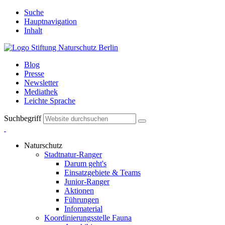
Suche
Hauptnavigation
Inhalt
Blog
Presse
Newsletter
Mediathek
Leichte Sprache
Suchbegriff
Naturschutz
Stadtnatur-Ranger
Darum geht's
Einsatzgebiete & Teams
Junior-Ranger
Aktionen
Führungen
Infomaterial
Koordinierungsstelle Fauna