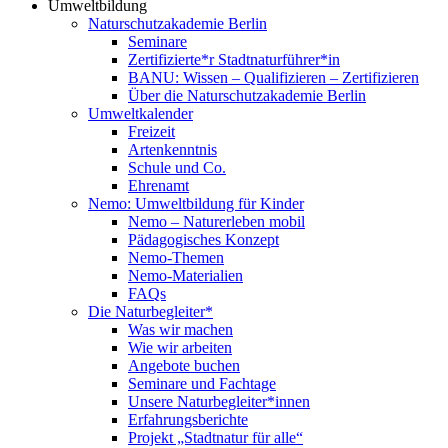
Umweltbildung
Naturschutzakademie Berlin
Seminare
Zertifizierte*r Stadtnaturführer*in
BANU: Wissen – Qualifizieren – Zertifizieren
Über die Naturschutzakademie Berlin
Umweltkalender
Freizeit
Artenkenntnis
Schule und Co.
Ehrenamt
Nemo: Umweltbildung für Kinder
Nemo – Naturerleben mobil
Pädagogisches Konzept
Nemo-Themen
Nemo-Materialien
FAQs
Die Naturbegleiter*
Was wir machen
Wie wir arbeiten
Angebote buchen
Seminare und Fachtage
Unsere Naturbegleiter*innen
Erfahrungsberichte
Projekt „Stadtnatur für alle“