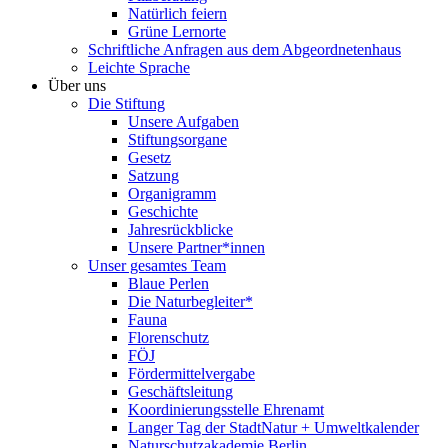
Natürlich feiern
Grüne Lernorte
Schriftliche Anfragen aus dem Abgeordnetenhaus
Leichte Sprache
Über uns
Die Stiftung
Unsere Aufgaben
Stiftungsorgane
Gesetz
Satzung
Organigramm
Geschichte
Jahresrückblicke
Unsere Partner*innen
Unser gesamtes Team
Blaue Perlen
Die Naturbegleiter*
Fauna
Florenschutz
FÖJ
Fördermittelvergabe
Geschäftsleitung
Koordinierungsstelle Ehrenamt
Langer Tag der StadtNatur + Umweltkalender
Naturschutzakademie Berlin