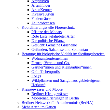
Amphibien
ArtenFinder
ArtenKenner
Invasive Arten
Fledermäuse
Zauneidechsen
Koordinierungsstelle Florenschutz
Pflanze des Monats
Rote Liste gefährdeter Arten
Die politische Pflanze
Gesucht: Gemeine Grasnelke
Gefunden: Salzbinse und Sonnentau
Beratung für biologische Vielfalt im Siedlungsbereich
Wohnungsunternehmen
Firmen, Vereine und Co.
Gärtner*innen und Kleingärtner*innen
Grünflächenprofis
FAQs
Wildpflanzen und Saatgut aus gebietseigener
Herkunft
Kleingewässer und Moore
Berliner Kleingewässer
Moorrenaturierungen in Berlin
Berliner Netzwerk für Artenkenntnis (BerNA)
Mehr Arten im Garten