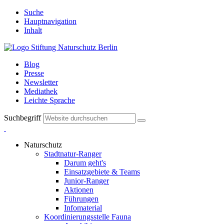
Suche
Hauptnavigation
Inhalt
Blog
Presse
Newsletter
Mediathek
Leichte Sprache
Suchbegriff
Naturschutz
Stadtnatur-Ranger
Darum geht's
Einsatzgebiete & Teams
Junior-Ranger
Aktionen
Führungen
Infomaterial
Koordinierungsstelle Fauna