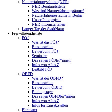
Naturerfahrungsräume (NER)
NER-Beratungsstelle
Was sind Naturerfahrungsräume?
Naturerfahrungsräume in Berlin
Unser Pilotprojekt
NER-Infomaterialien
Langer Tag der StadtNatur
Freiwilligendienste
FÖJ
Was ist das FÖJ?
Einsatzstellen
Bewerbung FÖJ
Seminare
Das sagen FÖJler*innen
Infos von A bis Z
Leitbild FÖJ
ÖBFD
Was ist der ÖBFD?
Einsatzstellen
Bewerbung ÖBFD
Bildungstage
Das sagen ÖBFDler*innen
Infos von A bis Z
Infos für Einsatzstellen
Ehrenamt