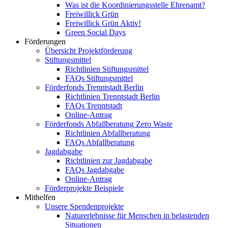
Was ist die Koordinierungsstelle Ehrenamt?
Freiwillick Grün
Freiwillick Grün Aktiv!
Green Social Days
Förderungen
Übersicht Projektförderung
Stiftungsmittel
Richtlinien Stiftungsmittel
FAQs Stiftungsmittel
Förderfonds Trenntstadt Berlin
Richtlinien Trenntstadt Berlin
FAQs Trenntstadt
Online-Antrag
Förderfonds Abfallberatung Zero Waste
Richtlinien Abfallberatung
FAQs Abfallberatung
Jagdabgabe
Richtlinien zur Jagdabgabe
FAQs Jagdabgabe
Online-Antrag
Förderprojekte Beispiele
Mithelfen
Unsere Spendenprojekte
Naturerlebnisse für Menschen in belastenden
Situationen