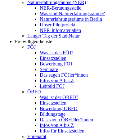
Naturerfahrungsräume (NER)
NER-Beratungsstelle
Was sind Naturerfahrungsräume?
Naturerfahrungsräume in Berlin
Unser Pilotprojekt
NER-Infomaterialien
Langer Tag der StadtNatur
Freiwilligendienste
FÖJ
Was ist das FÖJ?
Einsatzstellen
Bewerbung FÖJ
Seminare
Das sagen FÖJler*innen
Infos von A bis Z
Leitbild FÖJ
ÖBFD
Was ist der ÖBFD?
Einsatzstellen
Bewerbung ÖBFD
Bildungstage
Das sagen ÖBFDler*innen
Infos von A bis Z
Infos für Einsatzstellen
Ehrenamt