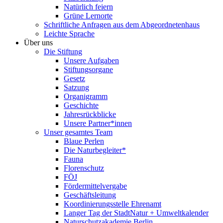
Natürlich feiern
Grüne Lernorte
Schriftliche Anfragen aus dem Abgeordnetenhaus
Leichte Sprache
Über uns
Die Stiftung
Unsere Aufgaben
Stiftungsorgane
Gesetz
Satzung
Organigramm
Geschichte
Jahresrückblicke
Unsere Partner*innen
Unser gesamtes Team
Blaue Perlen
Die Naturbegleiter*
Fauna
Florenschutz
FÖJ
Fördermittelvergabe
Geschäftsleitung
Koordinierungsstelle Ehrenamt
Langer Tag der StadtNatur + Umweltkalender
Naturschutzakademie Berlin