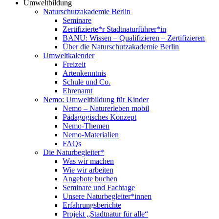
Umweltbildung
Naturschutzakademie Berlin
Seminare
Zertifizierte*r Stadtnaturführer*in
BANU: Wissen – Qualifizieren – Zertifizieren
Über die Naturschutzakademie Berlin
Umweltkalender
Freizeit
Artenkenntnis
Schule und Co.
Ehrenamt
Nemo: Umweltbildung für Kinder
Nemo – Naturerleben mobil
Pädagogisches Konzept
Nemo-Themen
Nemo-Materialien
FAQs
Die Naturbegleiter*
Was wir machen
Wie wir arbeiten
Angebote buchen
Seminare und Fachtage
Unsere Naturbegleiter*innen
Erfahrungsberichte
Projekt „Stadtnatur für alle“