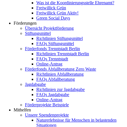
Was ist die Koordinierungsstelle Ehrenamt?
Freiwillick Grün
Freiwillick Grün Aktiv!
Green Social Days
Förderungen
Übersicht Projektförderung
Stiftungsmittel
Richtlinien Stiftungsmittel
FAQs Stiftungsmittel
Förderfonds Trenntstadt Berlin
Richtlinien Trenntstadt Berlin
FAQs Trenntstadt
Online-Antrag
Förderfonds Abfallberatung Zero Waste
Richtlinien Abfallberatung
FAQs Abfallberatung
Jagdabgabe
Richtlinien zur Jagdabgabe
FAQs Jagdabgabe
Online-Antrag
Förderprojekte Beispiele
Mithelfen
Unsere Spendenprojekte
Naturerlebnisse für Menschen in belastenden
Situationen