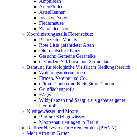
Amphibien
ArtenFinder
ArtenKenner
Invasive Arten
Fledermäuse
Zauneidechsen
Koordinierungsstelle Florenschutz
Pflanze des Monats
Rote Liste gefährdeter Arten
Die politische Pflanze
Gesucht: Gemeine Grasnelke
Gefunden: Salzbinse und Sonnentau
Beratung für biologische Vielfalt im Siedlungsbereich
Wohnungsunternehmen
Firmen, Vereine und Co.
Gärtner*innen und Kleingärtner*innen
Grünflächenprofis
FAQs
Wildpflanzen und Saatgut aus gebietseigener
Herkunft
Kleingewässer und Moore
Berliner Kleingewässer
Moorrenaturierungen in Berlin
Berliner Netzwerk für Artenkenntnis (BerNA)
Mehr Arten im Garten