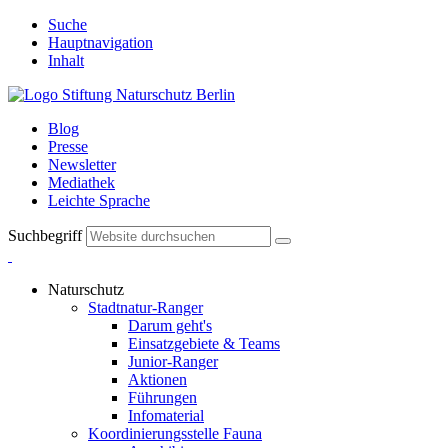
Suche
Hauptnavigation
Inhalt
Blog
Presse
Newsletter
Mediathek
Leichte Sprache
Suchbegriff
Naturschutz
Stadtnatur-Ranger
Darum geht's
Einsatzgebiete & Teams
Junior-Ranger
Aktionen
Führungen
Infomaterial
Koordinierungsstelle Fauna