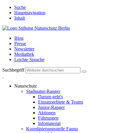
Suche
Hauptnavigation
Inhalt
Blog
Presse
Newsletter
Mediathek
Leichte Sprache
Suchbegriff
Naturschutz
Stadtnatur-Ranger
Darum geht's
Einsatzgebiete & Teams
Junior-Ranger
Aktionen
Führungen
Infomaterial
Koordinierungsstelle Fauna