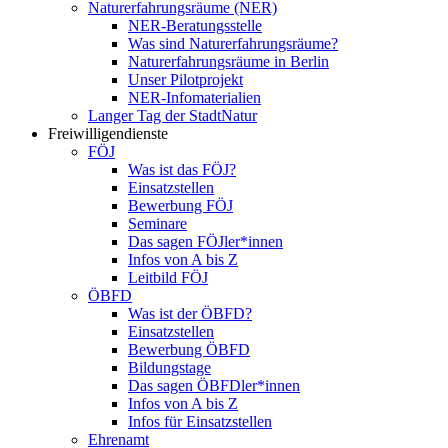
Naturerfahrungsräume (NER)
NER-Beratungsstelle
Was sind Naturerfahrungsräume?
Naturerfahrungsräume in Berlin
Unser Pilotprojekt
NER-Infomaterialien
Langer Tag der StadtNatur
Freiwilligendienste
FÖJ
Was ist das FÖJ?
Einsatzstellen
Bewerbung FÖJ
Seminare
Das sagen FÖJler*innen
Infos von A bis Z
Leitbild FÖJ
ÖBFD
Was ist der ÖBFD?
Einsatzstellen
Bewerbung ÖBFD
Bildungstage
Das sagen ÖBFDler*innen
Infos von A bis Z
Infos für Einsatzstellen
Ehrenamt