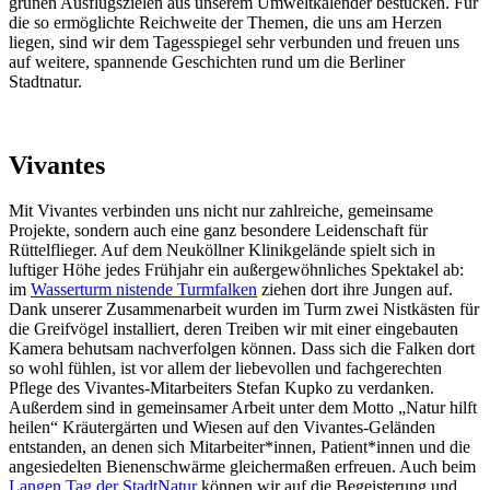
grünen Ausflugszielen aus unserem Umweltkalender bestücken. Für
die so ermöglichte Reichweite der Themen, die uns am Herzen
liegen, sind wir dem Tagesspiegel sehr verbunden und freuen uns
auf weitere, spannende Geschichten rund um die Berliner
Stadtnatur.
Vivantes
Mit Vivantes verbinden uns nicht nur zahlreiche, gemeinsame
Projekte, sondern auch eine ganz besondere Leidenschaft für
Rüttelflieger. Auf dem Neuköllner Klinikgelände spielt sich in
luftiger Höhe jedes Frühjahr ein außergewöhnliches Spektakel ab:
im
Wasserturm nistende Turmfalken
ziehen dort ihre Jungen auf.
Dank unserer Zusammenarbeit wurden im Turm zwei Nistkästen für
die Greifvögel installiert, deren Treiben wir mit einer eingebauten
Kamera behutsam nachverfolgen können. Dass sich die Falken dort
so wohl fühlen, ist vor allem der liebevollen und fachgerechten
Pflege des Vivantes-Mitarbeiters Stefan Kupko zu verdanken.
Außerdem sind in gemeinsamer Arbeit unter dem Motto „Natur hilft
heilen“ Kräutergärten und Wiesen auf den Vivantes-Geländen
entstanden, an denen sich Mitarbeiter*innen, Patient*innen und die
angesiedelten Bienenschwärme gleichermaßen erfreuen. Auch beim
Langen Tag der StadtNatur
können wir auf die Begeisterung und