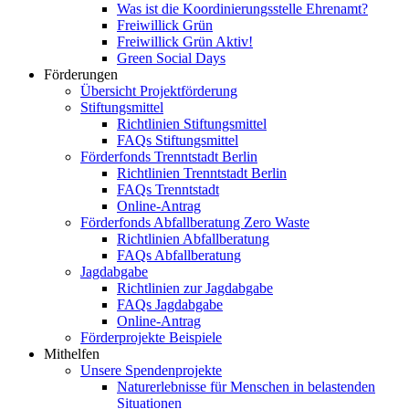
Was ist die Koordinierungsstelle Ehrenamt?
Freiwillick Grün
Freiwillick Grün Aktiv!
Green Social Days
Förderungen
Übersicht Projektförderung
Stiftungsmittel
Richtlinien Stiftungsmittel
FAQs Stiftungsmittel
Förderfonds Trenntstadt Berlin
Richtlinien Trenntstadt Berlin
FAQs Trenntstadt
Online-Antrag
Förderfonds Abfallberatung Zero Waste
Richtlinien Abfallberatung
FAQs Abfallberatung
Jagdabgabe
Richtlinien zur Jagdabgabe
FAQs Jagdabgabe
Online-Antrag
Förderprojekte Beispiele
Mithelfen
Unsere Spendenprojekte
Naturerlebnisse für Menschen in belastenden
Situationen