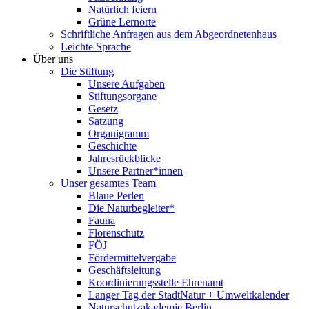
Natürlich feiern
Grüne Lernorte
Schriftliche Anfragen aus dem Abgeordnetenhaus
Leichte Sprache
Über uns
Die Stiftung
Unsere Aufgaben
Stiftungsorgane
Gesetz
Satzung
Organigramm
Geschichte
Jahresrückblicke
Unsere Partner*innen
Unser gesamtes Team
Blaue Perlen
Die Naturbegleiter*
Fauna
Florenschutz
FÖJ
Fördermittelvergabe
Geschäftsleitung
Koordinierungsstelle Ehrenamt
Langer Tag der StadtNatur + Umweltkalender
Naturschutzakademie Berlin