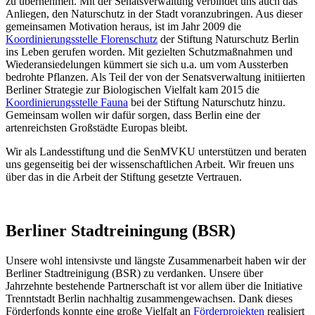
zu übernehmen. Mit der Senatsverwaltung verbindet uns auch das
Anliegen, den Naturschutz in der Stadt voranzubringen. Aus dieser
gemeinsamen Motivation heraus, ist im Jahr 2009 die
Koordinierungsstelle Florenschutz
der Stiftung Naturschutz Berlin
ins Leben gerufen worden. Mit gezielten Schutzmaßnahmen und
Wiederansiedelungen kümmert sie sich u.a. um vom Aussterben
bedrohte Pflanzen. Als Teil der von der Senatsverwaltung initiierten
Berliner Strategie zur Biologischen Vielfalt kam 2015 die
Koordinierungsstelle Fauna
bei der Stiftung Naturschutz hinzu.
Gemeinsam wollen wir dafür sorgen, dass Berlin eine der
artenreichsten Großstädte Europas bleibt.
Wir als Landesstiftung und die SenMVKU unterstützen und beraten
uns gegenseitig bei der wissenschaftlichen Arbeit. Wir freuen uns
über das in die Arbeit der Stiftung gesetzte Vertrauen.
Berliner Stadtreiningung (BSR)
Unsere wohl intensivste und längste Zusammenarbeit haben wir der
Berliner Stadtreinigung (BSR) zu verdanken. Unsere über
Jahrzehnte bestehende Partnerschaft ist vor allem über die Initiative
Trenntstadt Berlin nachhaltig zusammengewachsen. Dank dieses
Förderfonds konnte eine große Vielfalt an
Förderprojekten
realisiert