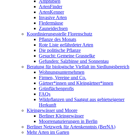
Amphibien
ArtenFinder
ArtenKenner
Invasive Arten
Fledermäuse
Zauneidechsen
Koordinierungsstelle Florenschutz
Pflanze des Monats
Rote Liste gefährdeter Arten
Die politische Pflanze
Gesucht: Gemeine Grasnelke
Gefunden: Salzbinse und Sonnentau
Beratung für biologische Vielfalt im Siedlungsbereich
Wohnungsunternehmen
Firmen, Vereine und Co.
Gärtner*innen und Kleingärtner*innen
Grünflächenprofis
FAQs
Wildpflanzen und Saatgut aus gebietseigener
Herkunft
Kleingewässer und Moore
Berliner Kleingewässer
Moorrenaturierungen in Berlin
Berliner Netzwerk für Artenkenntnis (BerNA)
Mehr Arten im Garten