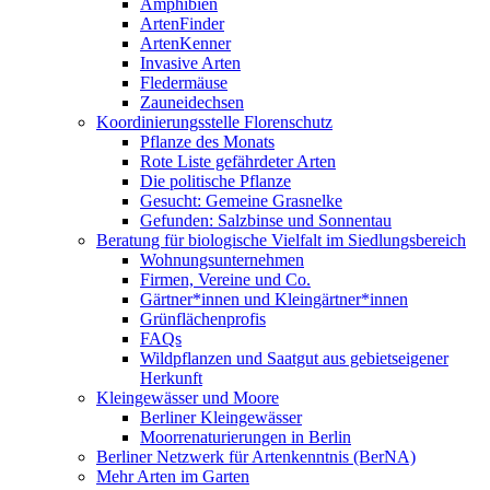
Amphibien
ArtenFinder
ArtenKenner
Invasive Arten
Fledermäuse
Zauneidechsen
Koordinierungsstelle Florenschutz
Pflanze des Monats
Rote Liste gefährdeter Arten
Die politische Pflanze
Gesucht: Gemeine Grasnelke
Gefunden: Salzbinse und Sonnentau
Beratung für biologische Vielfalt im Siedlungsbereich
Wohnungsunternehmen
Firmen, Vereine und Co.
Gärtner*innen und Kleingärtner*innen
Grünflächenprofis
FAQs
Wildpflanzen und Saatgut aus gebietseigener
Herkunft
Kleingewässer und Moore
Berliner Kleingewässer
Moorrenaturierungen in Berlin
Berliner Netzwerk für Artenkenntnis (BerNA)
Mehr Arten im Garten