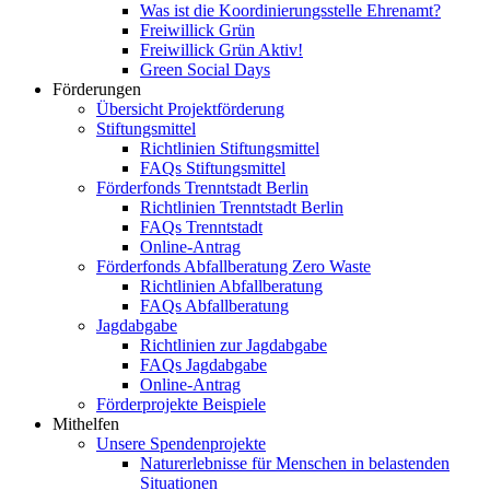
Was ist die Koordinierungsstelle Ehrenamt?
Freiwillick Grün
Freiwillick Grün Aktiv!
Green Social Days
Förderungen
Übersicht Projektförderung
Stiftungsmittel
Richtlinien Stiftungsmittel
FAQs Stiftungsmittel
Förderfonds Trenntstadt Berlin
Richtlinien Trenntstadt Berlin
FAQs Trenntstadt
Online-Antrag
Förderfonds Abfallberatung Zero Waste
Richtlinien Abfallberatung
FAQs Abfallberatung
Jagdabgabe
Richtlinien zur Jagdabgabe
FAQs Jagdabgabe
Online-Antrag
Förderprojekte Beispiele
Mithelfen
Unsere Spendenprojekte
Naturerlebnisse für Menschen in belastenden
Situationen