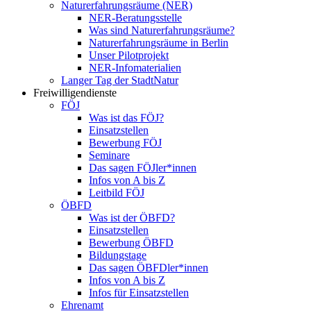
Naturerfahrungsräume (NER)
NER-Beratungsstelle
Was sind Naturerfahrungsräume?
Naturerfahrungsräume in Berlin
Unser Pilotprojekt
NER-Infomaterialien
Langer Tag der StadtNatur
Freiwilligendienste
FÖJ
Was ist das FÖJ?
Einsatzstellen
Bewerbung FÖJ
Seminare
Das sagen FÖJler*innen
Infos von A bis Z
Leitbild FÖJ
ÖBFD
Was ist der ÖBFD?
Einsatzstellen
Bewerbung ÖBFD
Bildungstage
Das sagen ÖBFDler*innen
Infos von A bis Z
Infos für Einsatzstellen
Ehrenamt