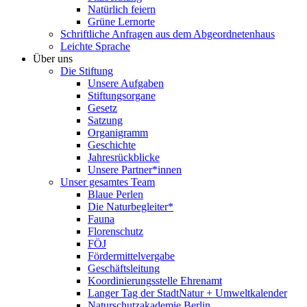
Natürlich feiern
Grüne Lernorte
Schriftliche Anfragen aus dem Abgeordnetenhaus
Leichte Sprache
Über uns
Die Stiftung
Unsere Aufgaben
Stiftungsorgane
Gesetz
Satzung
Organigramm
Geschichte
Jahresrückblicke
Unsere Partner*innen
Unser gesamtes Team
Blaue Perlen
Die Naturbegleiter*
Fauna
Florenschutz
FÖJ
Fördermittelvergabe
Geschäftsleitung
Koordinierungsstelle Ehrenamt
Langer Tag der StadtNatur + Umweltkalender
Naturschutzakademie Berlin