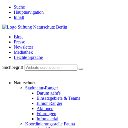
Suche
Hauptnavigation
Inhalt
Blog
Presse
Newsletter
Mediathek
Leichte Sprache
Suchbegriff
Naturschutz
Stadtnatur-Ranger
Darum geht's
Einsatzgebiete & Teams
Junior-Ranger
Aktionen
Führungen
Infomaterial
Koordinierungsstelle Fauna