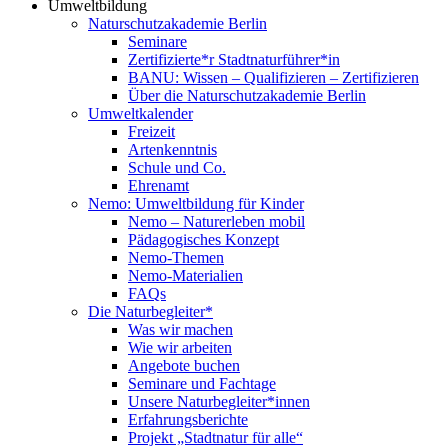
Umweltbildung
Naturschutzakademie Berlin
Seminare
Zertifizierte*r Stadtnaturführer*in
BANU: Wissen – Qualifizieren – Zertifizieren
Über die Naturschutzakademie Berlin
Umweltkalender
Freizeit
Artenkenntnis
Schule und Co.
Ehrenamt
Nemo: Umweltbildung für Kinder
Nemo – Naturerleben mobil
Pädagogisches Konzept
Nemo-Themen
Nemo-Materialien
FAQs
Die Naturbegleiter*
Was wir machen
Wie wir arbeiten
Angebote buchen
Seminare und Fachtage
Unsere Naturbegleiter*innen
Erfahrungsberichte
Projekt „Stadtnatur für alle“