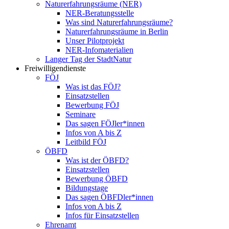
Naturerfahrungsräume (NER)
NER-Beratungsstelle
Was sind Naturerfahrungsräume?
Naturerfahrungsräume in Berlin
Unser Pilotprojekt
NER-Infomaterialien
Langer Tag der StadtNatur
Freiwilligendienste
FÖJ
Was ist das FÖJ?
Einsatzstellen
Bewerbung FÖJ
Seminare
Das sagen FÖJler*innen
Infos von A bis Z
Leitbild FÖJ
ÖBFD
Was ist der ÖBFD?
Einsatzstellen
Bewerbung ÖBFD
Bildungstage
Das sagen ÖBFDler*innen
Infos von A bis Z
Infos für Einsatzstellen
Ehrenamt