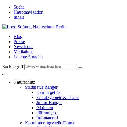
Suche
Hauptnavigation
Inhalt
Blog
Presse
Newsletter
Mediathek
Leichte Sprache
Suchbegriff
Naturschutz
Stadtnatur-Ranger
Darum geht's
Einsatzgebiete & Teams
Junior-Ranger
Aktionen
Führungen
Infomaterial
Koordinierungsstelle Fauna