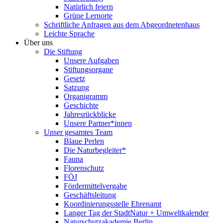
Natürlich feiern
Grüne Lernorte
Schriftliche Anfragen aus dem Abgeordnetenhaus
Leichte Sprache
Über uns
Die Stiftung
Unsere Aufgaben
Stiftungsorgane
Gesetz
Satzung
Organigramm
Geschichte
Jahresrückblicke
Unsere Partner*innen
Unser gesamtes Team
Blaue Perlen
Die Naturbegleiter*
Fauna
Florenschutz
FÖJ
Fördermittelvergabe
Geschäftsleitung
Koordinierungsstelle Ehrenamt
Langer Tag der StadtNatur + Umweltkalender
Naturschutzakademie Berlin