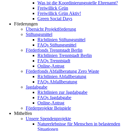
Was ist die Koordinierungsstelle Ehrenamt?
Freiwillick Grün
Freiwillick Grün Aktiv!
Green Social Days
Förderungen
Übersicht Projektförderung
Stiftungsmittel
Richtlinien Stiftungsmittel
FAQs Stiftungsmittel
Förderfonds Trenntstadt Berlin
Richtlinien Trenntstadt Berlin
FAQs Trenntstadt
Online-Antrag
Förderfonds Abfallberatung Zero Waste
Richtlinien Abfallberatung
FAQs Abfallberatung
Jagdabgabe
Richtlinien zur Jagdabgabe
FAQs Jagdabgabe
Online-Antrag
Förderprojekte Beispiele
Mithelfen
Unsere Spendenprojekte
Naturerlebnisse für Menschen in belastenden
Situationen