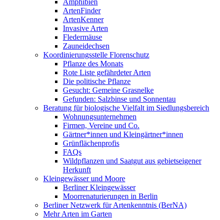
Amphibien
ArtenFinder
ArtenKenner
Invasive Arten
Fledermäuse
Zauneidechsen
Koordinierungsstelle Florenschutz
Pflanze des Monats
Rote Liste gefährdeter Arten
Die politische Pflanze
Gesucht: Gemeine Grasnelke
Gefunden: Salzbinse und Sonnentau
Beratung für biologische Vielfalt im Siedlungsbereich
Wohnungsunternehmen
Firmen, Vereine und Co.
Gärtner*innen und Kleingärtner*innen
Grünflächenprofis
FAQs
Wildpflanzen und Saatgut aus gebietseigener
Herkunft
Kleingewässer und Moore
Berliner Kleingewässer
Moorrenaturierungen in Berlin
Berliner Netzwerk für Artenkenntnis (BerNA)
Mehr Arten im Garten