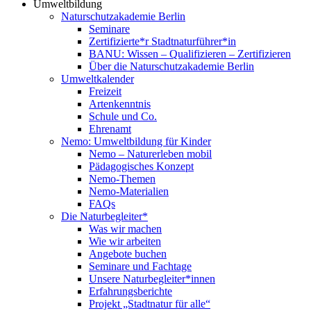
Umweltbildung
Naturschutzakademie Berlin
Seminare
Zertifizierte*r Stadtnaturführer*in
BANU: Wissen – Qualifizieren – Zertifizieren
Über die Naturschutzakademie Berlin
Umweltkalender
Freizeit
Artenkenntnis
Schule und Co.
Ehrenamt
Nemo: Umweltbildung für Kinder
Nemo – Naturerleben mobil
Pädagogisches Konzept
Nemo-Themen
Nemo-Materialien
FAQs
Die Naturbegleiter*
Was wir machen
Wie wir arbeiten
Angebote buchen
Seminare und Fachtage
Unsere Naturbegleiter*innen
Erfahrungsberichte
Projekt „Stadtnatur für alle“