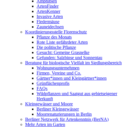
Amphibien
ArtenFinder
ArtenKenner
Invasive Arten
Fledermäuse
Zauneidechsen
Koordinierungsstelle Florenschutz
Pflanze des Monats
Rote Liste gefährdeter Arten
Die politische Pflanze
Gesucht: Gemeine Grasnelke
Gefunden: Salzbinse und Sonnentau
Beratung für biologische Vielfalt im Siedlungsbereich
Wohnungsunternehmen
Firmen, Vereine und Co.
Gärtner*innen und Kleingärtner*innen
Grünflächenprofis
FAQs
Wildpflanzen und Saatgut aus gebietseigener
Herkunft
Kleingewässer und Moore
Berliner Kleingewässer
Moorrenaturierungen in Berlin
Berliner Netzwerk für Artenkenntnis (BerNA)
Mehr Arten im Garten