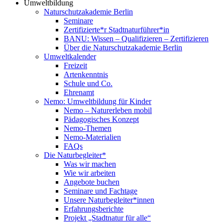
Umweltbildung
Naturschutzakademie Berlin
Seminare
Zertifizierte*r Stadtnaturführer*in
BANU: Wissen – Qualifizieren – Zertifizieren
Über die Naturschutzakademie Berlin
Umweltkalender
Freizeit
Artenkenntnis
Schule und Co.
Ehrenamt
Nemo: Umweltbildung für Kinder
Nemo – Naturerleben mobil
Pädagogisches Konzept
Nemo-Themen
Nemo-Materialien
FAQs
Die Naturbegleiter*
Was wir machen
Wie wir arbeiten
Angebote buchen
Seminare und Fachtage
Unsere Naturbegleiter*innen
Erfahrungsberichte
Projekt „Stadtnatur für alle“