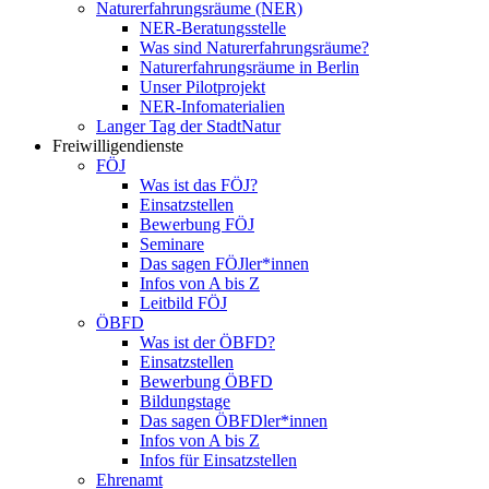
Naturerfahrungsräume (NER)
NER-Beratungsstelle
Was sind Naturerfahrungsräume?
Naturerfahrungsräume in Berlin
Unser Pilotprojekt
NER-Infomaterialien
Langer Tag der StadtNatur
Freiwilligendienste
FÖJ
Was ist das FÖJ?
Einsatzstellen
Bewerbung FÖJ
Seminare
Das sagen FÖJler*innen
Infos von A bis Z
Leitbild FÖJ
ÖBFD
Was ist der ÖBFD?
Einsatzstellen
Bewerbung ÖBFD
Bildungstage
Das sagen ÖBFDler*innen
Infos von A bis Z
Infos für Einsatzstellen
Ehrenamt