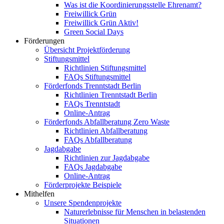
Was ist die Koordinierungsstelle Ehrenamt?
Freiwillick Grün
Freiwillick Grün Aktiv!
Green Social Days
Förderungen
Übersicht Projektförderung
Stiftungsmittel
Richtlinien Stiftungsmittel
FAQs Stiftungsmittel
Förderfonds Trenntstadt Berlin
Richtlinien Trenntstadt Berlin
FAQs Trenntstadt
Online-Antrag
Förderfonds Abfallberatung Zero Waste
Richtlinien Abfallberatung
FAQs Abfallberatung
Jagdabgabe
Richtlinien zur Jagdabgabe
FAQs Jagdabgabe
Online-Antrag
Förderprojekte Beispiele
Mithelfen
Unsere Spendenprojekte
Naturerlebnisse für Menschen in belastenden
Situationen