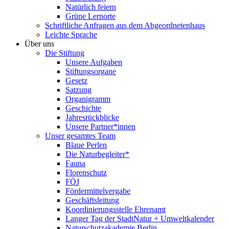
Natürlich feiern
Grüne Lernorte
Schriftliche Anfragen aus dem Abgeordnetenhaus
Leichte Sprache
Über uns
Die Stiftung
Unsere Aufgaben
Stiftungsorgane
Gesetz
Satzung
Organigramm
Geschichte
Jahresrückblicke
Unsere Partner*innen
Unser gesamtes Team
Blaue Perlen
Die Naturbegleiter*
Fauna
Florenschutz
FÖJ
Fördermittelvergabe
Geschäftsleitung
Koordinierungsstelle Ehrenamt
Langer Tag der StadtNatur + Umweltkalender
Naturschutzakademie Berlin