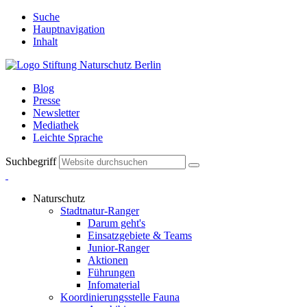
Suche
Hauptnavigation
Inhalt
Blog
Presse
Newsletter
Mediathek
Leichte Sprache
Suchbegriff
Naturschutz
Stadtnatur-Ranger
Darum geht's
Einsatzgebiete & Teams
Junior-Ranger
Aktionen
Führungen
Infomaterial
Koordinierungsstelle Fauna