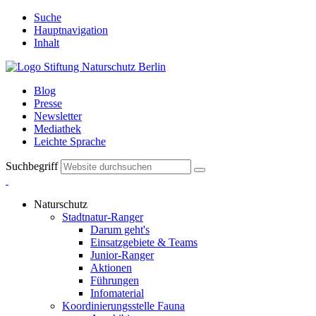
Suche
Hauptnavigation
Inhalt
Blog
Presse
Newsletter
Mediathek
Leichte Sprache
Suchbegriff
Naturschutz
Stadtnatur-Ranger
Darum geht's
Einsatzgebiete & Teams
Junior-Ranger
Aktionen
Führungen
Infomaterial
Koordinierungsstelle Fauna