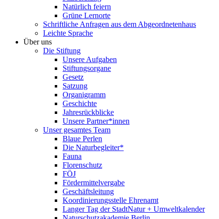
Natürlich feiern
Grüne Lernorte
Schriftliche Anfragen aus dem Abgeordnetenhaus
Leichte Sprache
Über uns
Die Stiftung
Unsere Aufgaben
Stiftungsorgane
Gesetz
Satzung
Organigramm
Geschichte
Jahresrückblicke
Unsere Partner*innen
Unser gesamtes Team
Blaue Perlen
Die Naturbegleiter*
Fauna
Florenschutz
FÖJ
Fördermittelvergabe
Geschäftsleitung
Koordinierungsstelle Ehrenamt
Langer Tag der StadtNatur + Umweltkalender
Naturschutzakademie Berlin