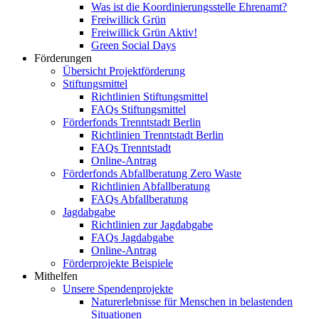
Was ist die Koordinierungsstelle Ehrenamt?
Freiwillick Grün
Freiwillick Grün Aktiv!
Green Social Days
Förderungen
Übersicht Projektförderung
Stiftungsmittel
Richtlinien Stiftungsmittel
FAQs Stiftungsmittel
Förderfonds Trenntstadt Berlin
Richtlinien Trenntstadt Berlin
FAQs Trenntstadt
Online-Antrag
Förderfonds Abfallberatung Zero Waste
Richtlinien Abfallberatung
FAQs Abfallberatung
Jagdabgabe
Richtlinien zur Jagdabgabe
FAQs Jagdabgabe
Online-Antrag
Förderprojekte Beispiele
Mithelfen
Unsere Spendenprojekte
Naturerlebnisse für Menschen in belastenden
Situationen