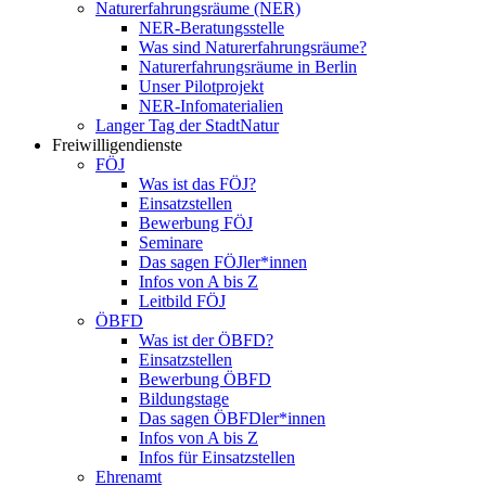
Naturerfahrungsräume (NER)
NER-Beratungsstelle
Was sind Naturerfahrungsräume?
Naturerfahrungsräume in Berlin
Unser Pilotprojekt
NER-Infomaterialien
Langer Tag der StadtNatur
Freiwilligendienste
FÖJ
Was ist das FÖJ?
Einsatzstellen
Bewerbung FÖJ
Seminare
Das sagen FÖJler*innen
Infos von A bis Z
Leitbild FÖJ
ÖBFD
Was ist der ÖBFD?
Einsatzstellen
Bewerbung ÖBFD
Bildungstage
Das sagen ÖBFDler*innen
Infos von A bis Z
Infos für Einsatzstellen
Ehrenamt