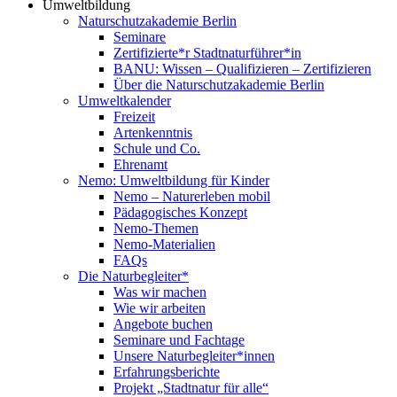
Umweltbildung
Naturschutzakademie Berlin
Seminare
Zertifizierte*r Stadtnaturführer*in
BANU: Wissen – Qualifizieren – Zertifizieren
Über die Naturschutzakademie Berlin
Umweltkalender
Freizeit
Artenkenntnis
Schule und Co.
Ehrenamt
Nemo: Umweltbildung für Kinder
Nemo – Naturerleben mobil
Pädagogisches Konzept
Nemo-Themen
Nemo-Materialien
FAQs
Die Naturbegleiter*
Was wir machen
Wie wir arbeiten
Angebote buchen
Seminare und Fachtage
Unsere Naturbegleiter*innen
Erfahrungsberichte
Projekt „Stadtnatur für alle“