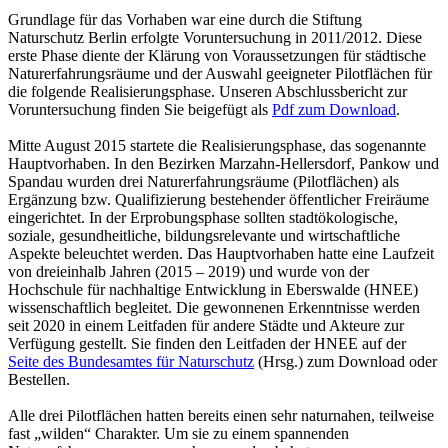
Grundlage für das Vorhaben war eine durch die Stiftung
Naturschutz Berlin erfolgte Voruntersuchung in 2011/2012. Diese
erste Phase diente der Klärung von Voraussetzungen für städtische
Naturerfahrungsräume und der Auswahl geeigneter Pilotflächen für
die folgende Realisierungsphase. Unseren Abschlussbericht zur
Voruntersuchung finden Sie beigefügt als
Pdf zum Download
.
Mitte August 2015 startete die Realisierungsphase, das sogenannte
Hauptvorhaben. In den Bezirken Marzahn-Hellersdorf, Pankow und
Spandau wurden drei Naturerfahrungsräume (Pilotflächen) als
Ergänzung bzw. Qualifizierung bestehender öffentlicher Freiräume
eingerichtet. In der Erprobungsphase sollten stadtökologische,
soziale, gesundheitliche, bildungsrelevante und wirtschaftliche
Aspekte beleuchtet werden. Das Hauptvorhaben hatte eine Laufzeit
von dreieinhalb Jahren (2015 – 2019) und wurde von der
Hochschule für nachhaltige Entwicklung in Eberswalde (HNEE)
wissenschaftlich begleitet. Die gewonnenen Erkenntnisse werden
seit 2020 in einem Leitfaden für andere Städte und Akteure zur
Verfügung gestellt. Sie finden den Leitfaden der HNEE auf der
Seite des Bundesamtes für Naturschutz
(Hrsg.) zum Download oder
Bestellen.
Alle drei Pilotflächen hatten bereits einen sehr naturnahen, teilweise
fast „wilden“ Charakter. Um sie zu einem spannenden