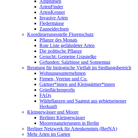
Amphibien
ArtenFinder
ArtenKenner
Invasive Arten
Fledermäuse
Zauneidechsen
Koordinierungsstelle Florenschutz
Pflanze des Monats
Rote Liste gefährdeter Arten
Die politische Pflanze
Gesucht: Gemeine Grasnelke
Gefunden: Salzbinse und Sonnentau
Beratung für biologische Vielfalt im Siedlungsbereich
Wohnungsunternehmen
Firmen, Vereine und Co.
Gärtner*innen und Kleingärtner*innen
Grünflächenprofis
FAQs
Wildpflanzen und Saatgut aus gebietseigener
Herkunft
Kleingewässer und Moore
Berliner Kleingewässer
Moorrenaturierungen in Berlin
Berliner Netzwerk für Artenkenntnis (BerNA)
Mehr Arten im Garten