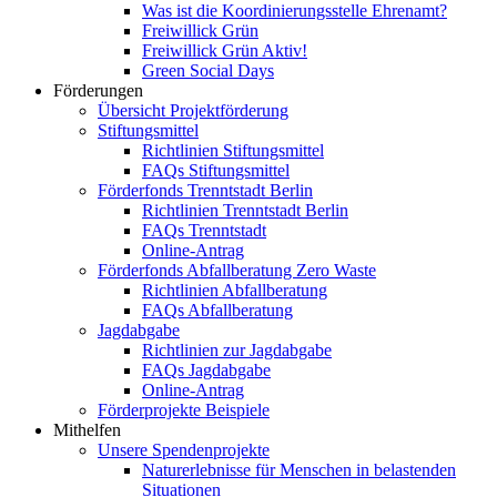
Was ist die Koordinierungsstelle Ehrenamt?
Freiwillick Grün
Freiwillick Grün Aktiv!
Green Social Days
Förderungen
Übersicht Projektförderung
Stiftungsmittel
Richtlinien Stiftungsmittel
FAQs Stiftungsmittel
Förderfonds Trenntstadt Berlin
Richtlinien Trenntstadt Berlin
FAQs Trenntstadt
Online-Antrag
Förderfonds Abfallberatung Zero Waste
Richtlinien Abfallberatung
FAQs Abfallberatung
Jagdabgabe
Richtlinien zur Jagdabgabe
FAQs Jagdabgabe
Online-Antrag
Förderprojekte Beispiele
Mithelfen
Unsere Spendenprojekte
Naturerlebnisse für Menschen in belastenden
Situationen