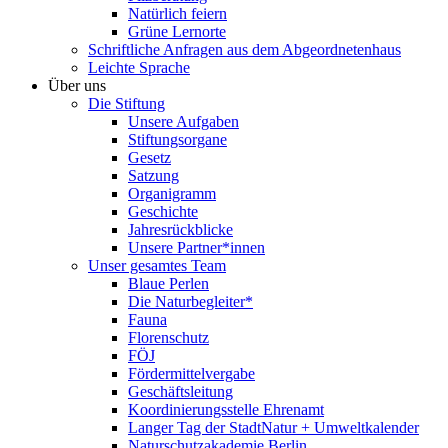
Natürlich feiern
Grüne Lernorte
Schriftliche Anfragen aus dem Abgeordnetenhaus
Leichte Sprache
Über uns
Die Stiftung
Unsere Aufgaben
Stiftungsorgane
Gesetz
Satzung
Organigramm
Geschichte
Jahresrückblicke
Unsere Partner*innen
Unser gesamtes Team
Blaue Perlen
Die Naturbegleiter*
Fauna
Florenschutz
FÖJ
Fördermittelvergabe
Geschäftsleitung
Koordinierungsstelle Ehrenamt
Langer Tag der StadtNatur + Umweltkalender
Naturschutzakademie Berlin