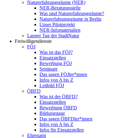
Naturerfahrungsräume (NER)
NER-Beratungsstelle
Was sind Naturerfahrungsräume?
Naturerfahrungsräume in Berlin
Unser Pilotprojekt
NER-Infomaterialien
Langer Tag der StadtNatur
Freiwilligendienste
FÖJ
Was ist das FÖJ?
Einsatzstellen
Bewerbung FÖJ
Seminare
Das sagen FÖJler*innen
Infos von A bis Z
Leitbild FÖJ
ÖBFD
Was ist der ÖBFD?
Einsatzstellen
Bewerbung ÖBFD
Bildungstage
Das sagen ÖBFDler*innen
Infos von A bis Z
Infos für Einsatzstellen
Ehrenamt