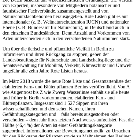
von Experten, insbesondere von Mitgliedern botanischer und
faunistischer Fachverbände, zusammengestellt und von
Naturschutzfachbehörden herausgegeben. Rote Listen gibt es auf
internationaler (z. B. Weltnaturschutzunion IUCN) und nationaler
Ebene (z. B. Bundesamt für Naturschutz), in Deutschland auch in
den einzelnen Bundesländern. Denn Anzahl und Vorkommen von
Arten unterscheiden sich in den verschiedenen Naturräumen stark.
Um über die tierische und pflanzliche Vielfalt in Berlin zu
informieren und ihren Rückgang zu stoppen, geben der
Landesbeauftragte für Naturschutz und Landschaftspflege und die
Senatsverwaltung für Mobilität, Verkehr, Klimaschutz und Umwelt
ungefähr alle zehn Jahre Rote Listen heraus.
Im März 2018 wurde die neue Rote Liste und Gesamtartenliste der
etablierten Farn- und Blütenpflanzen Berlins veröffentlicht. Von A
wie Augentrost bis Z wie Zwerg-Wasserlinse enthält sie alle heute
und früher in Berlin vorkommenden, etablierten Farn- und
Blütenpflanzen. Insgesamt sind 1.527 Sippen mit ihren
wissenschaftlichen und deutschen Namen, ihren
Gefährdungskategorien und – falls bereits ausgestorben oder
verschollen – dem Jahr ihres letzten Nachweises aufgelistet. Fast die
Hälfte (46,4 %) der Arten ist einer Gefährdungskategorie
zugeordnet. Informationen zur Bewertungsmethodik, zu Ursachen
für den Rückgang der Pflanzen sowie zu Maßnahmen des Berliner