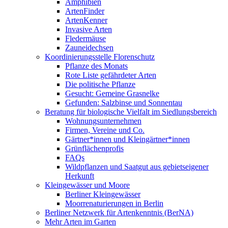
Amphibien
ArtenFinder
ArtenKenner
Invasive Arten
Fledermäuse
Zauneidechsen
Koordinierungsstelle Florenschutz
Pflanze des Monats
Rote Liste gefährdeter Arten
Die politische Pflanze
Gesucht: Gemeine Grasnelke
Gefunden: Salzbinse und Sonnentau
Beratung für biologische Vielfalt im Siedlungsbereich
Wohnungsunternehmen
Firmen, Vereine und Co.
Gärtner*innen und Kleingärtner*innen
Grünflächenprofis
FAQs
Wildpflanzen und Saatgut aus gebietseigener
Herkunft
Kleingewässer und Moore
Berliner Kleingewässer
Moorrenaturierungen in Berlin
Berliner Netzwerk für Artenkenntnis (BerNA)
Mehr Arten im Garten