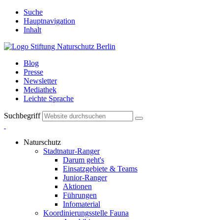
Suche
Hauptnavigation
Inhalt
Blog
Presse
Newsletter
Mediathek
Leichte Sprache
Suchbegriff
Naturschutz
Stadtnatur-Ranger
Darum geht's
Einsatzgebiete & Teams
Junior-Ranger
Aktionen
Führungen
Infomaterial
Koordinierungsstelle Fauna