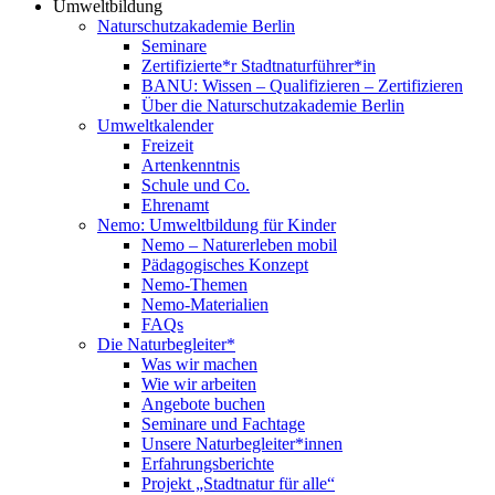
Umweltbildung
Naturschutzakademie Berlin
Seminare
Zertifizierte*r Stadtnaturführer*in
BANU: Wissen – Qualifizieren – Zertifizieren
Über die Naturschutzakademie Berlin
Umweltkalender
Freizeit
Artenkenntnis
Schule und Co.
Ehrenamt
Nemo: Umweltbildung für Kinder
Nemo – Naturerleben mobil
Pädagogisches Konzept
Nemo-Themen
Nemo-Materialien
FAQs
Die Naturbegleiter*
Was wir machen
Wie wir arbeiten
Angebote buchen
Seminare und Fachtage
Unsere Naturbegleiter*innen
Erfahrungsberichte
Projekt „Stadtnatur für alle“