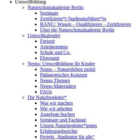
Umweltbildung
Naturschutzakademie Berlin
Seminare
Zertifizierte*r Stadtnaturführer*in
BANU: Wissen – Qualifizieren – Zertifizieren
Über die Naturschutzakademie Berlin
Umweltkalender
Freizeit
Artenkenntnis
Schule und Co.
Ehrenamt
Nemo: Umweltbildung für Kinder
Nemo – Naturerleben mobil
Pädagogisches Konzept
Nemo-Themen
Nemo-Materialien
FAQs
Die Naturbegleiter*
Was wir machen
Wie wir arbeiten
Angebote buchen
Seminare und Fachtage
Unsere Naturbegleiter*innen
Erfahrungsberichte
Projekt „Stadtnatur für alle“