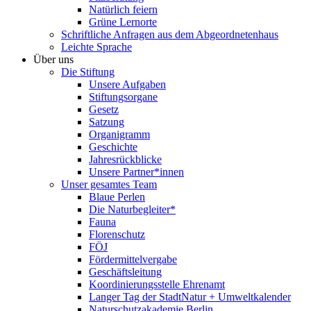
Natürlich feiern
Grüne Lernorte
Schriftliche Anfragen aus dem Abgeordnetenhaus
Leichte Sprache
Über uns
Die Stiftung
Unsere Aufgaben
Stiftungsorgane
Gesetz
Satzung
Organigramm
Geschichte
Jahresrückblicke
Unsere Partner*innen
Unser gesamtes Team
Blaue Perlen
Die Naturbegleiter*
Fauna
Florenschutz
FÖJ
Fördermittelvergabe
Geschäftsleitung
Koordinierungsstelle Ehrenamt
Langer Tag der StadtNatur + Umweltkalender
Naturschutzakademie Berlin