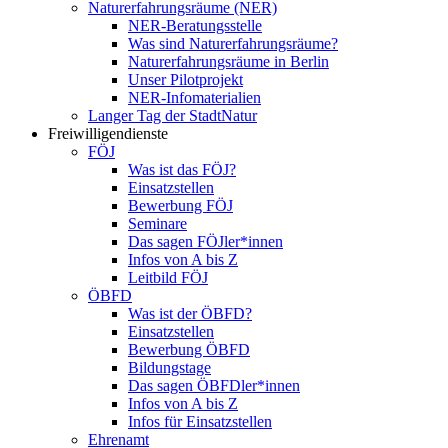
Naturerfahrungsräume (NER)
NER-Beratungsstelle
Was sind Naturerfahrungsräume?
Naturerfahrungsräume in Berlin
Unser Pilotprojekt
NER-Infomaterialien
Langer Tag der StadtNatur
Freiwilligendienste
FÖJ
Was ist das FÖJ?
Einsatzstellen
Bewerbung FÖJ
Seminare
Das sagen FÖJler*innen
Infos von A bis Z
Leitbild FÖJ
ÖBFD
Was ist der ÖBFD?
Einsatzstellen
Bewerbung ÖBFD
Bildungstage
Das sagen ÖBFDler*innen
Infos von A bis Z
Infos für Einsatzstellen
Ehrenamt