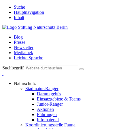
Suche
Hauptnavigation
Inhalt
Blog
Presse
Newsletter
Mediathek
Leichte Sprache
Suchbegriff
Naturschutz
Stadtnatur-Ranger
Darum geht's
Einsatzgebiete & Teams
Junior-Ranger
Aktionen
Führungen
Infomaterial
Koordinierungsstelle Fauna