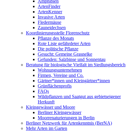
Amphibien
ArtenFinder
ArtenKenner
Invasive Arten
Fledermäuse
Zauneidechsen
Koordinierungsstelle Florenschutz
Pflanze des Monats
Rote Liste gefährdeter Arten
Die politische Pflanze
Gesucht: Gemeine Grasnelke
Gefunden: Salzbinse und Sonnentau
Beratung für biologische Vielfalt im Siedlungsbereich
Wohnungsunternehmen
Firmen, Vereine und Co.
Gärtner*innen und Kleingärtner*innen
Grünflächenprofis
FAQs
Wildpflanzen und Saatgut aus gebietseigener
Herkunft
Kleingewässer und Moore
Berliner Kleingewässer
Moorrenaturierungen in Berlin
Berliner Netzwerk für Artenkenntnis (BerNA)
Mehr Arten im Garten