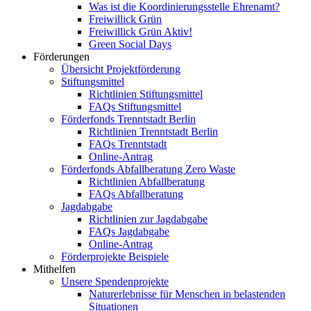
Was ist die Koordinierungsstelle Ehrenamt?
Freiwillick Grün
Freiwillick Grün Aktiv!
Green Social Days
Förderungen
Übersicht Projektförderung
Stiftungsmittel
Richtlinien Stiftungsmittel
FAQs Stiftungsmittel
Förderfonds Trenntstadt Berlin
Richtlinien Trenntstadt Berlin
FAQs Trenntstadt
Online-Antrag
Förderfonds Abfallberatung Zero Waste
Richtlinien Abfallberatung
FAQs Abfallberatung
Jagdabgabe
Richtlinien zur Jagdabgabe
FAQs Jagdabgabe
Online-Antrag
Förderprojekte Beispiele
Mithelfen
Unsere Spendenprojekte
Naturerlebnisse für Menschen in belastenden
Situationen