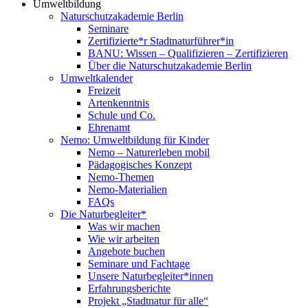
Umweltbildung
Naturschutzakademie Berlin
Seminare
Zertifizierte*r Stadtnaturführer*in
BANU: Wissen – Qualifizieren – Zertifizieren
Über die Naturschutzakademie Berlin
Umweltkalender
Freizeit
Artenkenntnis
Schule und Co.
Ehrenamt
Nemo: Umweltbildung für Kinder
Nemo – Naturerleben mobil
Pädagogisches Konzept
Nemo-Themen
Nemo-Materialien
FAQs
Die Naturbegleiter*
Was wir machen
Wie wir arbeiten
Angebote buchen
Seminare und Fachtage
Unsere Naturbegleiter*innen
Erfahrungsberichte
Projekt „Stadtnatur für alle“