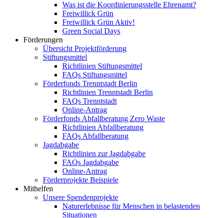
Was ist die Koordinierungsstelle Ehrenamt?
Freiwillick Grün
Freiwillick Grün Aktiv!
Green Social Days
Förderungen
Übersicht Projektförderung
Stiftungsmittel
Richtlinien Stiftungsmittel
FAQs Stiftungsmittel
Förderfonds Trenntstadt Berlin
Richtlinien Trenntstadt Berlin
FAQs Trenntstadt
Online-Antrag
Förderfonds Abfallberatung Zero Waste
Richtlinien Abfallberatung
FAQs Abfallberatung
Jagdabgabe
Richtlinien zur Jagdabgabe
FAQs Jagdabgabe
Online-Antrag
Förderprojekte Beispiele
Mithelfen
Unsere Spendenprojekte
Naturerlebnisse für Menschen in belastenden
Situationen