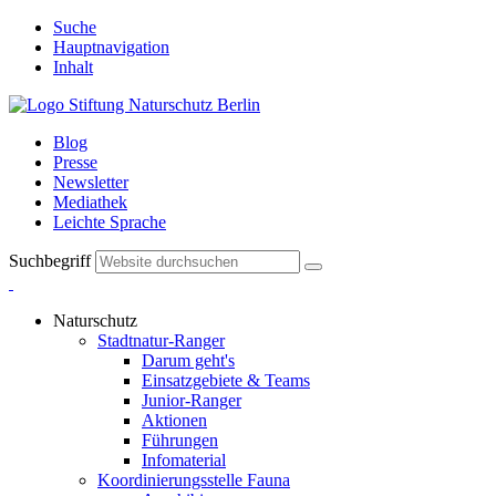
Suche
Hauptnavigation
Inhalt
Blog
Presse
Newsletter
Mediathek
Leichte Sprache
Suchbegriff
Naturschutz
Stadtnatur-Ranger
Darum geht's
Einsatzgebiete & Teams
Junior-Ranger
Aktionen
Führungen
Infomaterial
Koordinierungsstelle Fauna