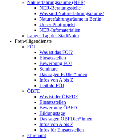
Naturerfahrungsräume (NER)
NER-Beratungsstelle
Was sind Naturerfahrungsräume?
Naturerfahrungsräume in Berlin
Unser Pilotprojekt
NER-Infomaterialien
Langer Tag der StadtNatur
Freiwilligendienste
FÖJ
Was ist das FÖJ?
Einsatzstellen
Bewerbung FÖJ
Seminare
Das sagen FÖJler*innen
Infos von A bis Z
Leitbild FÖJ
ÖBFD
Was ist der ÖBFD?
Einsatzstellen
Bewerbung ÖBFD
Bildungstage
Das sagen ÖBFDler*innen
Infos von A bis Z
Infos für Einsatzstellen
Ehrenamt