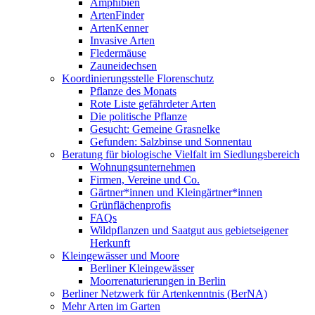
Amphibien
ArtenFinder
ArtenKenner
Invasive Arten
Fledermäuse
Zauneidechsen
Koordinierungsstelle Florenschutz
Pflanze des Monats
Rote Liste gefährdeter Arten
Die politische Pflanze
Gesucht: Gemeine Grasnelke
Gefunden: Salzbinse und Sonnentau
Beratung für biologische Vielfalt im Siedlungsbereich
Wohnungsunternehmen
Firmen, Vereine und Co.
Gärtner*innen und Kleingärtner*innen
Grünflächenprofis
FAQs
Wildpflanzen und Saatgut aus gebietseigener
Herkunft
Kleingewässer und Moore
Berliner Kleingewässer
Moorrenaturierungen in Berlin
Berliner Netzwerk für Artenkenntnis (BerNA)
Mehr Arten im Garten