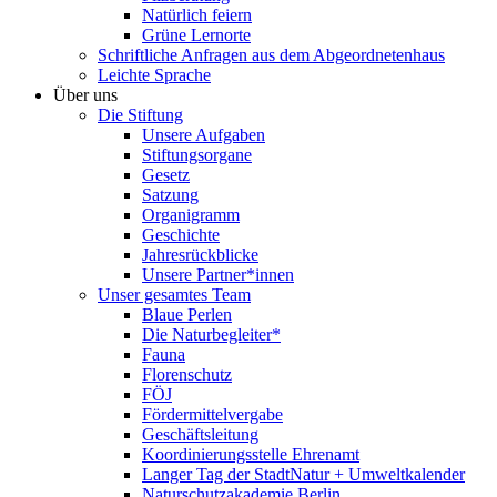
Natürlich feiern
Grüne Lernorte
Schriftliche Anfragen aus dem Abgeordnetenhaus
Leichte Sprache
Über uns
Die Stiftung
Unsere Aufgaben
Stiftungsorgane
Gesetz
Satzung
Organigramm
Geschichte
Jahresrückblicke
Unsere Partner*innen
Unser gesamtes Team
Blaue Perlen
Die Naturbegleiter*
Fauna
Florenschutz
FÖJ
Fördermittelvergabe
Geschäftsleitung
Koordinierungsstelle Ehrenamt
Langer Tag der StadtNatur + Umweltkalender
Naturschutzakademie Berlin