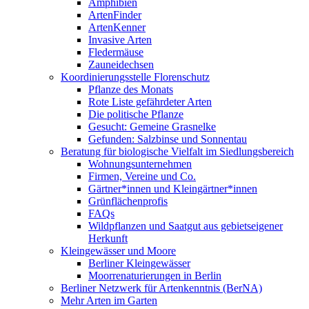
Amphibien
ArtenFinder
ArtenKenner
Invasive Arten
Fledermäuse
Zauneidechsen
Koordinierungsstelle Florenschutz
Pflanze des Monats
Rote Liste gefährdeter Arten
Die politische Pflanze
Gesucht: Gemeine Grasnelke
Gefunden: Salzbinse und Sonnentau
Beratung für biologische Vielfalt im Siedlungsbereich
Wohnungsunternehmen
Firmen, Vereine und Co.
Gärtner*innen und Kleingärtner*innen
Grünflächenprofis
FAQs
Wildpflanzen und Saatgut aus gebietseigener
Herkunft
Kleingewässer und Moore
Berliner Kleingewässer
Moorrenaturierungen in Berlin
Berliner Netzwerk für Artenkenntnis (BerNA)
Mehr Arten im Garten