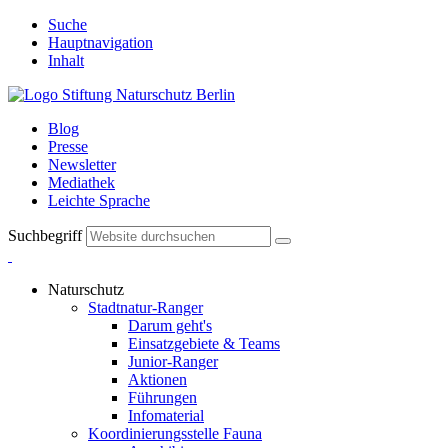
Suche
Hauptnavigation
Inhalt
Blog
Presse
Newsletter
Mediathek
Leichte Sprache
Suchbegriff
Naturschutz
Stadtnatur-Ranger
Darum geht's
Einsatzgebiete & Teams
Junior-Ranger
Aktionen
Führungen
Infomaterial
Koordinierungsstelle Fauna