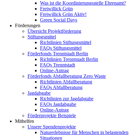
Was ist die Koordinierungsstelle Ehrenamt?
Freiwillick Grün
Freiwillick Grün Aktiv!
Green Social Days
Förderungen
Übersicht Projektförderung
Stiftungsmittel
Richtlinien Stiftungsmittel
FAQs Stiftungsmittel
Förderfonds Trenntstadt Berlin
Richtlinien Trenntstadt Berlin
FAQs Trenntstadt
Online-Antrag
Förderfonds Abfallberatung Zero Waste
Richtlinien Abfallberatung
FAQs Abfallberatung
Jagdabgabe
Richtlinien zur Jagdabgabe
FAQs Jagdabgabe
Online-Antrag
Förderprojekte Beispiele
Mithelfen
Unsere Spendenprojekte
Naturerlebnisse für Menschen in belastenden
Situationen