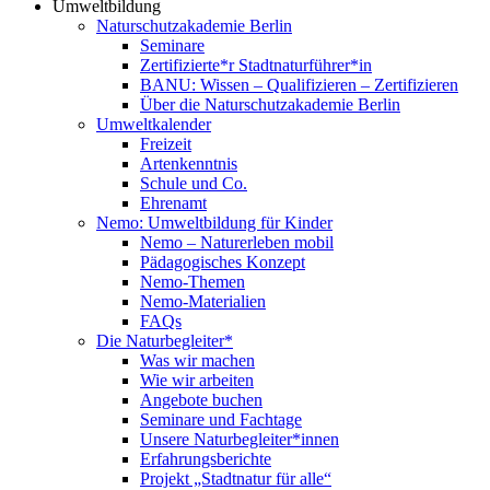
Umweltbildung
Naturschutzakademie Berlin
Seminare
Zertifizierte*r Stadtnaturführer*in
BANU: Wissen – Qualifizieren – Zertifizieren
Über die Naturschutzakademie Berlin
Umweltkalender
Freizeit
Artenkenntnis
Schule und Co.
Ehrenamt
Nemo: Umweltbildung für Kinder
Nemo – Naturerleben mobil
Pädagogisches Konzept
Nemo-Themen
Nemo-Materialien
FAQs
Die Naturbegleiter*
Was wir machen
Wie wir arbeiten
Angebote buchen
Seminare und Fachtage
Unsere Naturbegleiter*innen
Erfahrungsberichte
Projekt „Stadtnatur für alle“