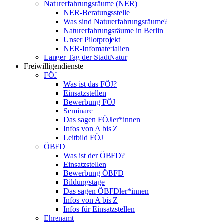
Naturerfahrungsräume (NER)
NER-Beratungsstelle
Was sind Naturerfahrungsräume?
Naturerfahrungsräume in Berlin
Unser Pilotprojekt
NER-Infomaterialien
Langer Tag der StadtNatur
Freiwilligendienste
FÖJ
Was ist das FÖJ?
Einsatzstellen
Bewerbung FÖJ
Seminare
Das sagen FÖJler*innen
Infos von A bis Z
Leitbild FÖJ
ÖBFD
Was ist der ÖBFD?
Einsatzstellen
Bewerbung ÖBFD
Bildungstage
Das sagen ÖBFDler*innen
Infos von A bis Z
Infos für Einsatzstellen
Ehrenamt