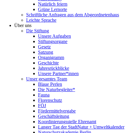
Natürlich feiern
Grüne Lernorte
Schriftliche Anfragen aus dem Abgeordnetenhaus
Leichte Sprache
Über uns
Die Stiftung
Unsere Aufgaben
Stiftungsorgane
Gesetz
Satzung
Organigramm
Geschichte
Jahresrückblicke
Unsere Partner*innen
Unser gesamtes Team
Blaue Perlen
Die Naturbegleiter*
Fauna
Florenschutz
FÖJ
Fördermittelvergabe
Geschäftsleitung
Koordinierungsstelle Ehrenamt
Langer Tag der StadtNatur + Umweltkalender
Naturschutzakademie Berlin