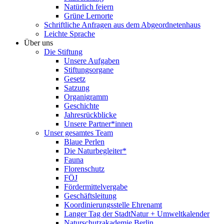
Natürlich feiern
Grüne Lernorte
Schriftliche Anfragen aus dem Abgeordnetenhaus
Leichte Sprache
Über uns
Die Stiftung
Unsere Aufgaben
Stiftungsorgane
Gesetz
Satzung
Organigramm
Geschichte
Jahresrückblicke
Unsere Partner*innen
Unser gesamtes Team
Blaue Perlen
Die Naturbegleiter*
Fauna
Florenschutz
FÖJ
Fördermittelvergabe
Geschäftsleitung
Koordinierungsstelle Ehrenamt
Langer Tag der StadtNatur + Umweltkalender
Naturschutzakademie Berlin