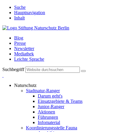
Suche
Hauptnavigation
Inhalt
Blog
Presse
Newsletter
Mediathek
Leichte Sprache
Suchbegriff
Naturschutz
Stadtnatur-Ranger
Darum geht's
Einsatzgebiete & Teams
Junior-Ranger
Aktionen
Führungen
Infomaterial
Koordinierungsstelle Fauna