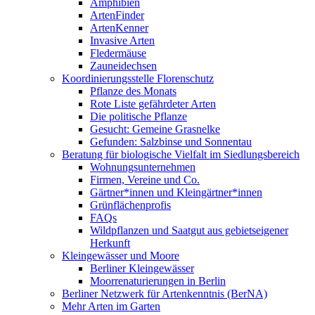
Amphibien
ArtenFinder
ArtenKenner
Invasive Arten
Fledermäuse
Zauneidechsen
Koordinierungsstelle Florenschutz
Pflanze des Monats
Rote Liste gefährdeter Arten
Die politische Pflanze
Gesucht: Gemeine Grasnelke
Gefunden: Salzbinse und Sonnentau
Beratung für biologische Vielfalt im Siedlungsbereich
Wohnungsunternehmen
Firmen, Vereine und Co.
Gärtner*innen und Kleingärtner*innen
Grünflächenprofis
FAQs
Wildpflanzen und Saatgut aus gebietseigener
Herkunft
Kleingewässer und Moore
Berliner Kleingewässer
Moorrenaturierungen in Berlin
Berliner Netzwerk für Artenkenntnis (BerNA)
Mehr Arten im Garten