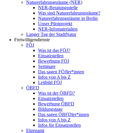
Naturerfahrungsräume (NER)
NER-Beratungsstelle
Was sind Naturerfahrungsräume?
Naturerfahrungsräume in Berlin
Unser Pilotprojekt
NER-Infomaterialien
Langer Tag der StadtNatur
Freiwilligendienste
FÖJ
Was ist das FÖJ?
Einsatzstellen
Bewerbung FÖJ
Seminare
Das sagen FÖJler*innen
Infos von A bis Z
Leitbild FÖJ
ÖBFD
Was ist der ÖBFD?
Einsatzstellen
Bewerbung ÖBFD
Bildungstage
Das sagen ÖBFDler*innen
Infos von A bis Z
Infos für Einsatzstellen
Ehrenamt