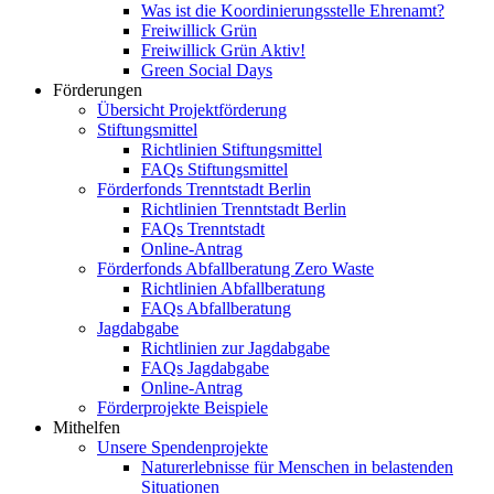
Was ist die Koordinierungsstelle Ehrenamt?
Freiwillick Grün
Freiwillick Grün Aktiv!
Green Social Days
Förderungen
Übersicht Projektförderung
Stiftungsmittel
Richtlinien Stiftungsmittel
FAQs Stiftungsmittel
Förderfonds Trenntstadt Berlin
Richtlinien Trenntstadt Berlin
FAQs Trenntstadt
Online-Antrag
Förderfonds Abfallberatung Zero Waste
Richtlinien Abfallberatung
FAQs Abfallberatung
Jagdabgabe
Richtlinien zur Jagdabgabe
FAQs Jagdabgabe
Online-Antrag
Förderprojekte Beispiele
Mithelfen
Unsere Spendenprojekte
Naturerlebnisse für Menschen in belastenden
Situationen