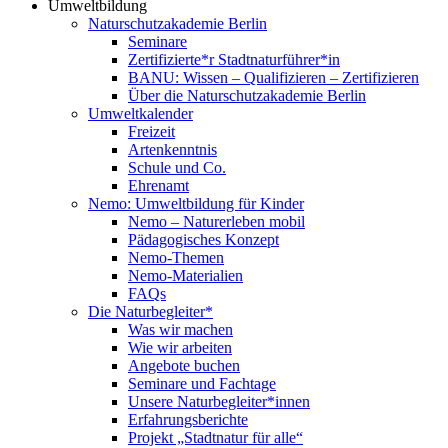
Umweltbildung
Naturschutzakademie Berlin
Seminare
Zertifizierte*r Stadtnaturführer*in
BANU: Wissen – Qualifizieren – Zertifizieren
Über die Naturschutzakademie Berlin
Umweltkalender
Freizeit
Artenkenntnis
Schule und Co.
Ehrenamt
Nemo: Umweltbildung für Kinder
Nemo – Naturerleben mobil
Pädagogisches Konzept
Nemo-Themen
Nemo-Materialien
FAQs
Die Naturbegleiter*
Was wir machen
Wie wir arbeiten
Angebote buchen
Seminare und Fachtage
Unsere Naturbegleiter*innen
Erfahrungsberichte
Projekt „Stadtnatur für alle“