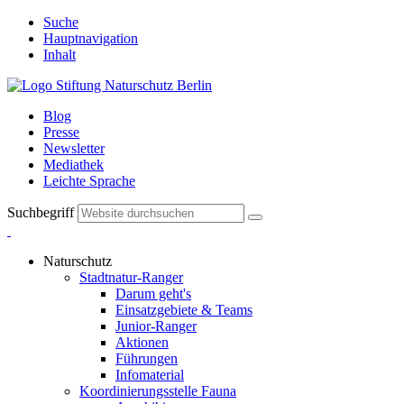
Suche
Hauptnavigation
Inhalt
Blog
Presse
Newsletter
Mediathek
Leichte Sprache
Suchbegriff
Naturschutz
Stadtnatur-Ranger
Darum geht's
Einsatzgebiete & Teams
Junior-Ranger
Aktionen
Führungen
Infomaterial
Koordinierungsstelle Fauna