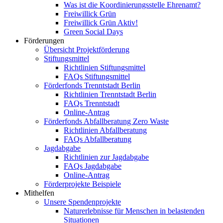
Was ist die Koordinierungsstelle Ehrenamt?
Freiwillick Grün
Freiwillick Grün Aktiv!
Green Social Days
Förderungen
Übersicht Projektförderung
Stiftungsmittel
Richtlinien Stiftungsmittel
FAQs Stiftungsmittel
Förderfonds Trenntstadt Berlin
Richtlinien Trenntstadt Berlin
FAQs Trenntstadt
Online-Antrag
Förderfonds Abfallberatung Zero Waste
Richtlinien Abfallberatung
FAQs Abfallberatung
Jagdabgabe
Richtlinien zur Jagdabgabe
FAQs Jagdabgabe
Online-Antrag
Förderprojekte Beispiele
Mithelfen
Unsere Spendenprojekte
Naturerlebnisse für Menschen in belastenden
Situationen