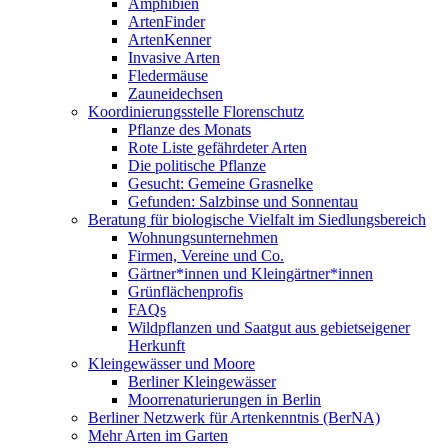
Amphibien
ArtenFinder
ArtenKenner
Invasive Arten
Fledermäuse
Zauneidechsen
Koordinierungsstelle Florenschutz
Pflanze des Monats
Rote Liste gefährdeter Arten
Die politische Pflanze
Gesucht: Gemeine Grasnelke
Gefunden: Salzbinse und Sonnentau
Beratung für biologische Vielfalt im Siedlungsbereich
Wohnungsunternehmen
Firmen, Vereine und Co.
Gärtner*innen und Kleingärtner*innen
Grünflächenprofis
FAQs
Wildpflanzen und Saatgut aus gebietseigener
Herkunft
Kleingewässer und Moore
Berliner Kleingewässer
Moorrenaturierungen in Berlin
Berliner Netzwerk für Artenkenntnis (BerNA)
Mehr Arten im Garten