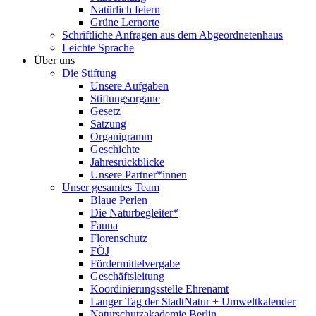
Natürlich feiern
Grüne Lernorte
Schriftliche Anfragen aus dem Abgeordnetenhaus
Leichte Sprache
Über uns
Die Stiftung
Unsere Aufgaben
Stiftungsorgane
Gesetz
Satzung
Organigramm
Geschichte
Jahresrückblicke
Unsere Partner*innen
Unser gesamtes Team
Blaue Perlen
Die Naturbegleiter*
Fauna
Florenschutz
FÖJ
Fördermittelvergabe
Geschäftsleitung
Koordinierungsstelle Ehrenamt
Langer Tag der StadtNatur + Umweltkalender
Naturschutzakademie Berlin