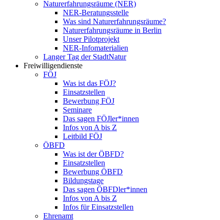
Naturerfahrungsräume (NER)
NER-Beratungsstelle
Was sind Naturerfahrungsräume?
Naturerfahrungsräume in Berlin
Unser Pilotprojekt
NER-Infomaterialien
Langer Tag der StadtNatur
Freiwilligendienste
FÖJ
Was ist das FÖJ?
Einsatzstellen
Bewerbung FÖJ
Seminare
Das sagen FÖJler*innen
Infos von A bis Z
Leitbild FÖJ
ÖBFD
Was ist der ÖBFD?
Einsatzstellen
Bewerbung ÖBFD
Bildungstage
Das sagen ÖBFDler*innen
Infos von A bis Z
Infos für Einsatzstellen
Ehrenamt