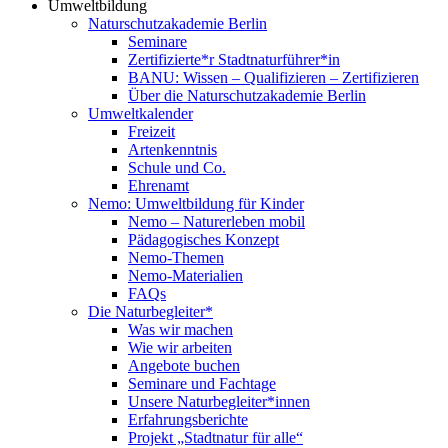
Umweltbildung
Naturschutzakademie Berlin
Seminare
Zertifizierte*r Stadtnaturführer*in
BANU: Wissen – Qualifizieren – Zertifizieren
Über die Naturschutzakademie Berlin
Umweltkalender
Freizeit
Artenkenntnis
Schule und Co.
Ehrenamt
Nemo: Umweltbildung für Kinder
Nemo – Naturerleben mobil
Pädagogisches Konzept
Nemo-Themen
Nemo-Materialien
FAQs
Die Naturbegleiter*
Was wir machen
Wie wir arbeiten
Angebote buchen
Seminare und Fachtage
Unsere Naturbegleiter*innen
Erfahrungsberichte
Projekt „Stadtnatur für alle“