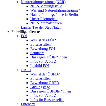
Naturerfahrungsräume (NER)
NER-Beratungsstelle
Was sind Naturerfahrungsräume?
Naturerfahrungsräume in Berlin
Unser Pilotprojekt
NER-Infomaterialien
Langer Tag der StadtNatur
Freiwilligendienste
FÖJ
Was ist das FÖJ?
Einsatzstellen
Bewerbung FÖJ
Seminare
Das sagen FÖJler*innen
Infos von A bis Z
Leitbild FÖJ
ÖBFD
Was ist der ÖBFD?
Einsatzstellen
Bewerbung ÖBFD
Bildungstage
Das sagen ÖBFDler*innen
Infos von A bis Z
Infos für Einsatzstellen
Ehrenamt