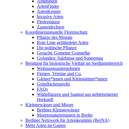
Amphibien
ArtenFinder
ArtenKenner
Invasive Arten
Fledermäuse
Zauneidechsen
Koordinierungsstelle Florenschutz
Pflanze des Monats
Rote Liste gefährdeter Arten
Die politische Pflanze
Gesucht: Gemeine Grasnelke
Gefunden: Salzbinse und Sonnentau
Beratung für biologische Vielfalt im Siedlungsbereich
Wohnungsunternehmen
Firmen, Vereine und Co.
Gärtner*innen und Kleingärtner*innen
Grünflächenprofis
FAQs
Wildpflanzen und Saatgut aus gebietseigener
Herkunft
Kleingewässer und Moore
Berliner Kleingewässer
Moorrenaturierungen in Berlin
Berliner Netzwerk für Artenkenntnis (BerNA)
Mehr Arten im Garten