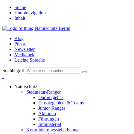
Suche
Hauptnavigation
Inhalt
Blog
Presse
Newsletter
Mediathek
Leichte Sprache
Suchbegriff
Naturschutz
Stadtnatur-Ranger
Darum geht's
Einsatzgebiete & Teams
Junior-Ranger
Aktionen
Führungen
Infomaterial
Koordinierungsstelle Fauna