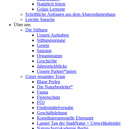
Natürlich feiern
Grüne Lernorte
Schriftliche Anfragen aus dem Abgeordnetenhaus
Leichte Sprache
Über uns
Die Stiftung
Unsere Aufgaben
Stiftungsorgane
Gesetz
Satzung
Organigramm
Geschichte
Jahresrückblicke
Unsere Partner*innen
Unser gesamtes Team
Blaue Perlen
Die Naturbegleiter*
Fauna
Florenschutz
FÖJ
Fördermittelvergabe
Geschäftsleitung
Koordinierungsstelle Ehrenamt
Langer Tag der StadtNatur + Umweltkalender
Naturschutzakademie Berlin