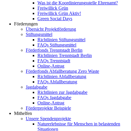
Was ist die Koordinierungsstelle Ehrenamt?
Freiwillick Grün
Freiwillick Grün Aktiv!
Green Social Days
Förderungen
Übersicht Projektförderung
Stiftungsmittel
Richtlinien Stiftungsmittel
FAQs Stiftungsmittel
Förderfonds Trenntstadt Berlin
Richtlinien Trenntstadt Berlin
FAQs Trenntstadt
Online-Antrag
Förderfonds Abfallberatung Zero Waste
Richtlinien Abfallberatung
FAQs Abfallberatung
Jagdabgabe
Richtlinien zur Jagdabgabe
FAQs Jagdabgabe
Online-Antrag
Förderprojekte Beispiele
Mithelfen
Unsere Spendenprojekte
Naturerlebnisse für Menschen in belastenden
Situationen