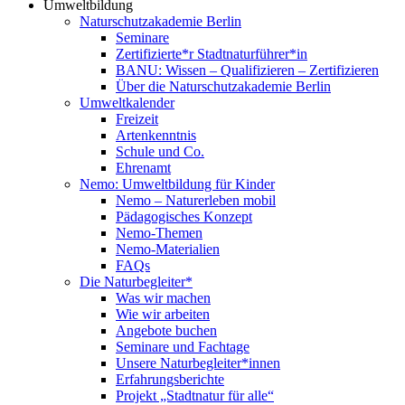
Umweltbildung
Naturschutzakademie Berlin
Seminare
Zertifizierte*r Stadtnaturführer*in
BANU: Wissen – Qualifizieren – Zertifizieren
Über die Naturschutzakademie Berlin
Umweltkalender
Freizeit
Artenkenntnis
Schule und Co.
Ehrenamt
Nemo: Umweltbildung für Kinder
Nemo – Naturerleben mobil
Pädagogisches Konzept
Nemo-Themen
Nemo-Materialien
FAQs
Die Naturbegleiter*
Was wir machen
Wie wir arbeiten
Angebote buchen
Seminare und Fachtage
Unsere Naturbegleiter*innen
Erfahrungsberichte
Projekt „Stadtnatur für alle“