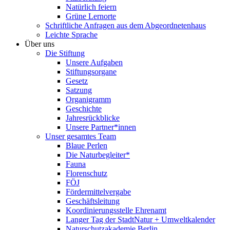
Natürlich feiern
Grüne Lernorte
Schriftliche Anfragen aus dem Abgeordnetenhaus
Leichte Sprache
Über uns
Die Stiftung
Unsere Aufgaben
Stiftungsorgane
Gesetz
Satzung
Organigramm
Geschichte
Jahresrückblicke
Unsere Partner*innen
Unser gesamtes Team
Blaue Perlen
Die Naturbegleiter*
Fauna
Florenschutz
FÖJ
Fördermittelvergabe
Geschäftsleitung
Koordinierungsstelle Ehrenamt
Langer Tag der StadtNatur + Umweltkalender
Naturschutzakademie Berlin