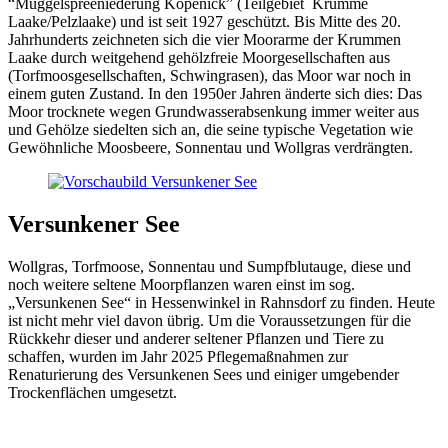
“Müggelspreeniederung Köpenick” (Teilgebiet Krumme
Laake/Pelzlaake) und ist seit 1927 geschützt. Bis Mitte des 20.
Jahrhunderts zeichneten sich die vier Moorarme der Krummen
Laake durch weitgehend gehölzfreie Moorgesellschaften aus
(Torfmoosgesellschaften, Schwingrasen), das Moor war noch in
einem guten Zustand. In den 1950er Jahren änderte sich dies: Das
Moor trocknete wegen Grundwasserabsenkung immer weiter aus
und Gehölze siedelten sich an, die seine typische Vegetation wie
Gewöhnliche Moosbeere, Sonnentau und Wollgras verdrängten.
Versunkener See
Wollgras, Torfmoose, Sonnentau und Sumpfblutauge, diese und
noch weitere seltene Moorpflanzen waren einst im sog.
„Versunkenen See“ in Hessenwinkel in Rahnsdorf zu finden. Heute
ist nicht mehr viel davon übrig. Um die Voraussetzungen für die
Rückkehr dieser und anderer seltener Pflanzen und Tiere zu
schaffen, wurden im Jahr 2025 Pflegemaßnahmen zur
Renaturierung des Versunkenen Sees und einiger umgebender
Trockenflächen umgesetzt.