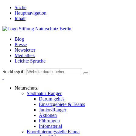
Suche
Hauptnavigation
Inhalt
Blog
Presse
Newsletter
Mediathek
Leichte Sprache
Suchbegriff
Naturschutz
Stadtnatur-Ranger
Darum geht's
Einsatzgebiete & Teams
Junior-Ranger
Aktionen
Führungen
Infomaterial
Koordinierungsstelle Fauna