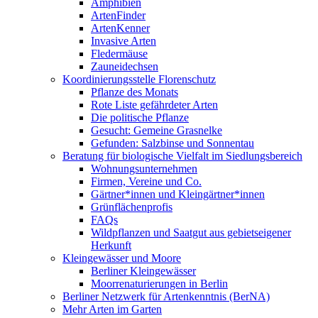
Amphibien
ArtenFinder
ArtenKenner
Invasive Arten
Fledermäuse
Zauneidechsen
Koordinierungsstelle Florenschutz
Pflanze des Monats
Rote Liste gefährdeter Arten
Die politische Pflanze
Gesucht: Gemeine Grasnelke
Gefunden: Salzbinse und Sonnentau
Beratung für biologische Vielfalt im Siedlungsbereich
Wohnungsunternehmen
Firmen, Vereine und Co.
Gärtner*innen und Kleingärtner*innen
Grünflächenprofis
FAQs
Wildpflanzen und Saatgut aus gebietseigener
Herkunft
Kleingewässer und Moore
Berliner Kleingewässer
Moorrenaturierungen in Berlin
Berliner Netzwerk für Artenkenntnis (BerNA)
Mehr Arten im Garten