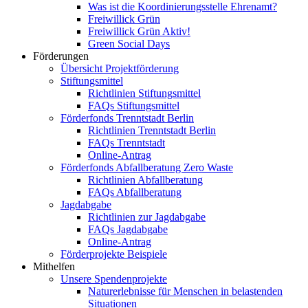
Was ist die Koordinierungsstelle Ehrenamt?
Freiwillick Grün
Freiwillick Grün Aktiv!
Green Social Days
Förderungen
Übersicht Projektförderung
Stiftungsmittel
Richtlinien Stiftungsmittel
FAQs Stiftungsmittel
Förderfonds Trenntstadt Berlin
Richtlinien Trenntstadt Berlin
FAQs Trenntstadt
Online-Antrag
Förderfonds Abfallberatung Zero Waste
Richtlinien Abfallberatung
FAQs Abfallberatung
Jagdabgabe
Richtlinien zur Jagdabgabe
FAQs Jagdabgabe
Online-Antrag
Förderprojekte Beispiele
Mithelfen
Unsere Spendenprojekte
Naturerlebnisse für Menschen in belastenden
Situationen