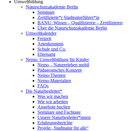
Umweltbildung
Naturschutzakademie Berlin
Seminare
Zertifizierte*r Stadtnaturführer*in
BANU: Wissen – Qualifizieren – Zertifizieren
Über die Naturschutzakademie Berlin
Umweltkalender
Freizeit
Artenkenntnis
Schule und Co.
Ehrenamt
Nemo: Umweltbildung für Kinder
Nemo – Naturerleben mobil
Pädagogisches Konzept
Nemo-Themen
Nemo-Materialien
FAQs
Die Naturbegleiter*
Was wir machen
Wie wir arbeiten
Angebote buchen
Seminare und Fachtage
Unsere Naturbegleiter*innen
Erfahrungsberichte
Projekt „Stadtnatur für alle“