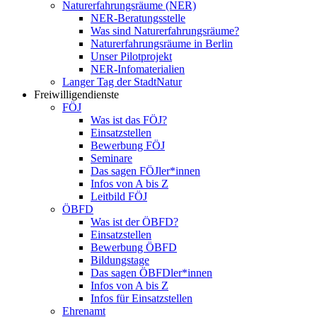
Naturerfahrungsräume (NER)
NER-Beratungsstelle
Was sind Naturerfahrungsräume?
Naturerfahrungsräume in Berlin
Unser Pilotprojekt
NER-Infomaterialien
Langer Tag der StadtNatur
Freiwilligendienste
FÖJ
Was ist das FÖJ?
Einsatzstellen
Bewerbung FÖJ
Seminare
Das sagen FÖJler*innen
Infos von A bis Z
Leitbild FÖJ
ÖBFD
Was ist der ÖBFD?
Einsatzstellen
Bewerbung ÖBFD
Bildungstage
Das sagen ÖBFDler*innen
Infos von A bis Z
Infos für Einsatzstellen
Ehrenamt