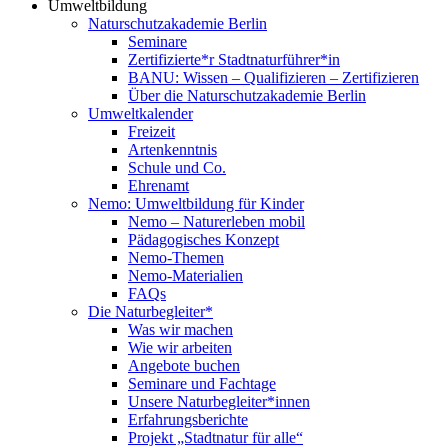
Umweltbildung
Naturschutzakademie Berlin
Seminare
Zertifizierte*r Stadtnaturführer*in
BANU: Wissen – Qualifizieren – Zertifizieren
Über die Naturschutzakademie Berlin
Umweltkalender
Freizeit
Artenkenntnis
Schule und Co.
Ehrenamt
Nemo: Umweltbildung für Kinder
Nemo – Naturerleben mobil
Pädagogisches Konzept
Nemo-Themen
Nemo-Materialien
FAQs
Die Naturbegleiter*
Was wir machen
Wie wir arbeiten
Angebote buchen
Seminare und Fachtage
Unsere Naturbegleiter*innen
Erfahrungsberichte
Projekt „Stadtnatur für alle“