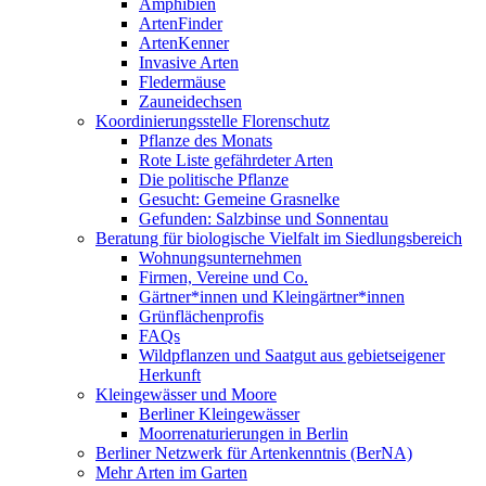
Amphibien
ArtenFinder
ArtenKenner
Invasive Arten
Fledermäuse
Zauneidechsen
Koordinierungsstelle Florenschutz
Pflanze des Monats
Rote Liste gefährdeter Arten
Die politische Pflanze
Gesucht: Gemeine Grasnelke
Gefunden: Salzbinse und Sonnentau
Beratung für biologische Vielfalt im Siedlungsbereich
Wohnungsunternehmen
Firmen, Vereine und Co.
Gärtner*innen und Kleingärtner*innen
Grünflächenprofis
FAQs
Wildpflanzen und Saatgut aus gebietseigener
Herkunft
Kleingewässer und Moore
Berliner Kleingewässer
Moorrenaturierungen in Berlin
Berliner Netzwerk für Artenkenntnis (BerNA)
Mehr Arten im Garten