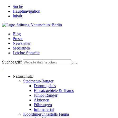
Suche
Hauptnavigation
Inhalt
Blog
Presse
Newsletter
Mediathek
Leichte Sprache
Suchbegriff
Naturschutz
Stadtnatur-Ranger
Darum geht's
Einsatzgebiete & Teams
Junior-Ranger
Aktionen
Führungen
Infomaterial
Koordinierungsstelle Fauna