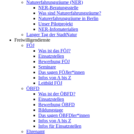
Naturerfahrungsräume (NER)
NER-Beratungsstelle
Was sind Naturerfahrungsräume?
Naturerfahrungsräume in Berlin
Unser Pilotprojekt
NER-Infomaterialien
Langer Tag der StadtNatur
Freiwilligendienste
FÖJ
Was ist das FÖJ?
Einsatzstellen
Bewerbung FÖJ
Seminare
Das sagen FÖJler*innen
Infos von A bis Z
Leitbild FÖJ
ÖBFD
Was ist der ÖBFD?
Einsatzstellen
Bewerbung ÖBFD
Bildungstage
Das sagen ÖBFDler*innen
Infos von A bis Z
Infos für Einsatzstellen
Ehrenamt