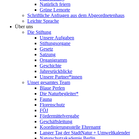
Natürlich feiern
Grüne Lernorte
Schriftliche Anfragen aus dem Abgeordnetenhaus
Leichte Sprache
Über uns
Die Stiftung
Unsere Aufgaben
Stiftungsorgane
Gesetz
Satzung
Organigramm
Geschichte
Jahresrückblicke
Unsere Partner*innen
Unser gesamtes Team
Blaue Perlen
Die Naturbegleiter*
Fauna
Florenschutz
FÖJ
Fördermittelvergabe
Geschäftsleitung
Koordinierungsstelle Ehrenamt
Langer Tag der StadtNatur + Umweltkalender
Naturschutzakademie Berlin