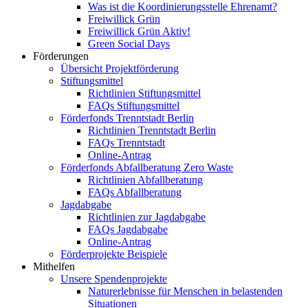
Was ist die Koordinierungsstelle Ehrenamt?
Freiwillick Grün
Freiwillick Grün Aktiv!
Green Social Days
Förderungen
Übersicht Projektförderung
Stiftungsmittel
Richtlinien Stiftungsmittel
FAQs Stiftungsmittel
Förderfonds Trenntstadt Berlin
Richtlinien Trenntstadt Berlin
FAQs Trenntstadt
Online-Antrag
Förderfonds Abfallberatung Zero Waste
Richtlinien Abfallberatung
FAQs Abfallberatung
Jagdabgabe
Richtlinien zur Jagdabgabe
FAQs Jagdabgabe
Online-Antrag
Förderprojekte Beispiele
Mithelfen
Unsere Spendenprojekte
Naturerlebnisse für Menschen in belastenden
Situationen