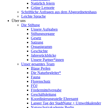
Natürlich feiern
Grüne Lernorte
Schriftliche Anfragen aus dem Abgeordnetenhaus
Leichte Sprache
Über uns
Die Stiftung
Unsere Aufgaben
Stiftungsorgane
Gesetz
Satzung
Organigramm
Geschichte
Jahresrückblicke
Unsere Partner*innen
Unser gesamtes Team
Blaue Perlen
Die Naturbegleiter*
Fauna
Florenschutz
FÖJ
Fördermittelvergabe
Geschäftsleitung
Koordinierungsstelle Ehrenamt
Langer Tag der StadtNatur + Umweltkalender
Naturschutzakademie Berlin