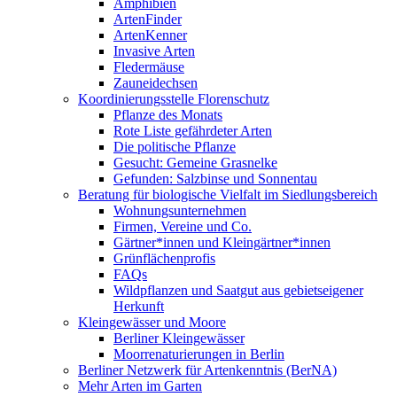
Amphibien
ArtenFinder
ArtenKenner
Invasive Arten
Fledermäuse
Zauneidechsen
Koordinierungsstelle Florenschutz
Pflanze des Monats
Rote Liste gefährdeter Arten
Die politische Pflanze
Gesucht: Gemeine Grasnelke
Gefunden: Salzbinse und Sonnentau
Beratung für biologische Vielfalt im Siedlungsbereich
Wohnungsunternehmen
Firmen, Vereine und Co.
Gärtner*innen und Kleingärtner*innen
Grünflächenprofis
FAQs
Wildpflanzen und Saatgut aus gebietseigener
Herkunft
Kleingewässer und Moore
Berliner Kleingewässer
Moorrenaturierungen in Berlin
Berliner Netzwerk für Artenkenntnis (BerNA)
Mehr Arten im Garten