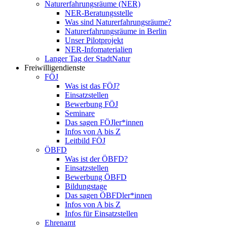
Naturerfahrungsräume (NER)
NER-Beratungsstelle
Was sind Naturerfahrungsräume?
Naturerfahrungsräume in Berlin
Unser Pilotprojekt
NER-Infomaterialien
Langer Tag der StadtNatur
Freiwilligendienste
FÖJ
Was ist das FÖJ?
Einsatzstellen
Bewerbung FÖJ
Seminare
Das sagen FÖJler*innen
Infos von A bis Z
Leitbild FÖJ
ÖBFD
Was ist der ÖBFD?
Einsatzstellen
Bewerbung ÖBFD
Bildungstage
Das sagen ÖBFDler*innen
Infos von A bis Z
Infos für Einsatzstellen
Ehrenamt