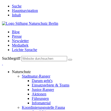
Suche
Hauptnavigation
Inhalt
Blog
Presse
Newsletter
Mediathek
Leichte Sprache
Suchbegriff
Naturschutz
Stadtnatur-Ranger
Darum geht's
Einsatzgebiete & Teams
Junior-Ranger
Aktionen
Führungen
Infomaterial
Koordinierungsstelle Fauna