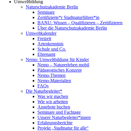
Umweltbildung
Naturschutzakademie Berlin
Seminare
Zertifizierte*r Stadtnaturführer*in
BANU: Wissen – Qualifizieren – Zertifizieren
Über die Naturschutzakademie Berlin
Umweltkalender
Freizeit
Artenkenntnis
Schule und Co.
Ehrenamt
Nemo: Umweltbildung für Kinder
Nemo – Naturerleben mobil
Pädagogisches Konzept
Nemo-Themen
Nemo-Materialien
FAQs
Die Naturbegleiter*
Was wir machen
Wie wir arbeiten
Angebote buchen
Seminare und Fachtage
Unsere Naturbegleiter*innen
Erfahrungsberichte
Projekt „Stadtnatur für alle“