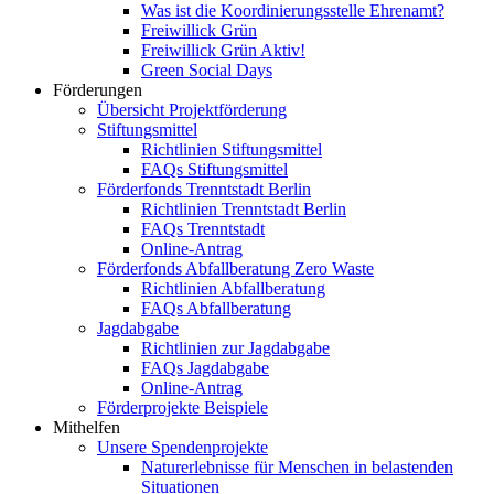
Was ist die Koordinierungsstelle Ehrenamt?
Freiwillick Grün
Freiwillick Grün Aktiv!
Green Social Days
Förderungen
Übersicht Projektförderung
Stiftungsmittel
Richtlinien Stiftungsmittel
FAQs Stiftungsmittel
Förderfonds Trenntstadt Berlin
Richtlinien Trenntstadt Berlin
FAQs Trenntstadt
Online-Antrag
Förderfonds Abfallberatung Zero Waste
Richtlinien Abfallberatung
FAQs Abfallberatung
Jagdabgabe
Richtlinien zur Jagdabgabe
FAQs Jagdabgabe
Online-Antrag
Förderprojekte Beispiele
Mithelfen
Unsere Spendenprojekte
Naturerlebnisse für Menschen in belastenden
Situationen