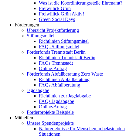
Was ist die Koordinierungsstelle Ehrenamt?
Freiwillick Grün
Freiwillick Grün Aktiv!
Green Social Days
Förderungen
Übersicht Projektförderung
Stiftungsmittel
Richtlinien Stiftungsmittel
FAQs Stiftungsmittel
Förderfonds Trenntstadt Berlin
Richtlinien Trenntstadt Berlin
FAQs Trenntstadt
Online-Antrag
Förderfonds Abfallberatung Zero Waste
Richtlinien Abfallberatung
FAQs Abfallberatung
Jagdabgabe
Richtlinien zur Jagdabgabe
FAQs Jagdabgabe
Online-Antrag
Förderprojekte Beispiele
Mithelfen
Unsere Spendenprojekte
Naturerlebnisse für Menschen in belastenden
Situationen