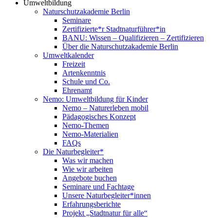
Umweltbildung
Naturschutzakademie Berlin
Seminare
Zertifizierte*r Stadtnaturführer*in
BANU: Wissen – Qualifizieren – Zertifizieren
Über die Naturschutzakademie Berlin
Umweltkalender
Freizeit
Artenkenntnis
Schule und Co.
Ehrenamt
Nemo: Umweltbildung für Kinder
Nemo – Naturerleben mobil
Pädagogisches Konzept
Nemo-Themen
Nemo-Materialien
FAQs
Die Naturbegleiter*
Was wir machen
Wie wir arbeiten
Angebote buchen
Seminare und Fachtage
Unsere Naturbegleiter*innen
Erfahrungsberichte
Projekt „Stadtnatur für alle“