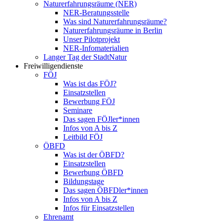
Naturerfahrungsräume (NER)
NER-Beratungsstelle
Was sind Naturerfahrungsräume?
Naturerfahrungsräume in Berlin
Unser Pilotprojekt
NER-Infomaterialien
Langer Tag der StadtNatur
Freiwilligendienste
FÖJ
Was ist das FÖJ?
Einsatzstellen
Bewerbung FÖJ
Seminare
Das sagen FÖJler*innen
Infos von A bis Z
Leitbild FÖJ
ÖBFD
Was ist der ÖBFD?
Einsatzstellen
Bewerbung ÖBFD
Bildungstage
Das sagen ÖBFDler*innen
Infos von A bis Z
Infos für Einsatzstellen
Ehrenamt