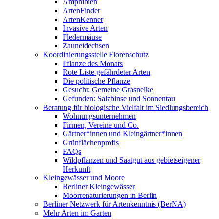
Amphibien
ArtenFinder
ArtenKenner
Invasive Arten
Fledermäuse
Zauneidechsen
Koordinierungsstelle Florenschutz
Pflanze des Monats
Rote Liste gefährdeter Arten
Die politische Pflanze
Gesucht: Gemeine Grasnelke
Gefunden: Salzbinse und Sonnentau
Beratung für biologische Vielfalt im Siedlungsbereich
Wohnungsunternehmen
Firmen, Vereine und Co.
Gärtner*innen und Kleingärtner*innen
Grünflächenprofis
FAQs
Wildpflanzen und Saatgut aus gebietseigener
Herkunft
Kleingewässer und Moore
Berliner Kleingewässer
Moorrenaturierungen in Berlin
Berliner Netzwerk für Artenkenntnis (BerNA)
Mehr Arten im Garten