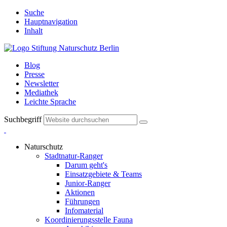
Suche
Hauptnavigation
Inhalt
Blog
Presse
Newsletter
Mediathek
Leichte Sprache
Suchbegriff
Naturschutz
Stadtnatur-Ranger
Darum geht's
Einsatzgebiete & Teams
Junior-Ranger
Aktionen
Führungen
Infomaterial
Koordinierungsstelle Fauna