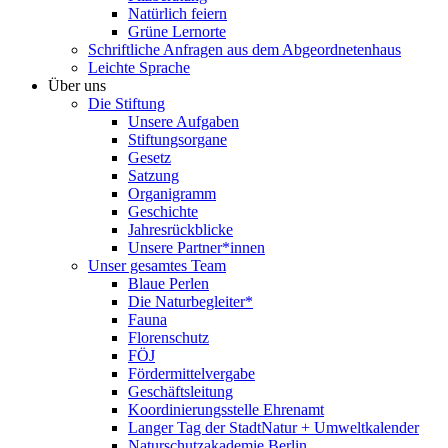
Natürlich feiern
Grüne Lernorte
Schriftliche Anfragen aus dem Abgeordnetenhaus
Leichte Sprache
Über uns
Die Stiftung
Unsere Aufgaben
Stiftungsorgane
Gesetz
Satzung
Organigramm
Geschichte
Jahresrückblicke
Unsere Partner*innen
Unser gesamtes Team
Blaue Perlen
Die Naturbegleiter*
Fauna
Florenschutz
FÖJ
Fördermittelvergabe
Geschäftsleitung
Koordinierungsstelle Ehrenamt
Langer Tag der StadtNatur + Umweltkalender
Naturschutzakademie Berlin