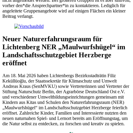
nicht angemeldet werden. Bei größeren Gruppen ist es aber sinnvoll,
vorher den*die Ansprechpartner*in zu kontaktieren. Lediglich für
angeleitete Gruppenangebote wird auf einigen Flächen ein kleiner
Beitrag verlangt.
Neuer Naturerfahrungsraum für
Lichtenberg NER „Maulwurfshügel“ im
Landschaftsschutzgebiet Herzberge
eröffnet
Am 18. Mai 2026 haben Lichtenbergs Bezirksstadträtin Filiz
Keküllüoğlu, der Staatssekretär für Klimaschutz und Umwelt
Andreas Kraus (SenMVKU) sowie Vertreterinnen und Vertreter der
Stiftung Naturschutz Berlin, der Agrarbörse Deutschland Ost e.V.
und verschiedener Umweltbildungseinrichtungen gemeinsam mit
Kindern aus Kitas und Schulen den Naturerfahrungsraum (NER)
„Maulwurfshügel“ im Landschaftsschutzgebiet Herzberge feierlich
eröffnet. Zahlreiche Kinder, Familien und Interessierte nutzten den
neuen naturnahen Spiel- und Lernort bereits am Eröffnungstag, um
die Natur selbst zu entdecken, zu forschen und kreativ zu spielen.