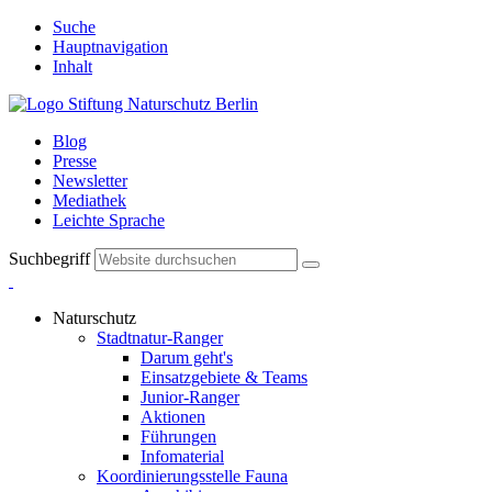
Suche
Hauptnavigation
Inhalt
Blog
Presse
Newsletter
Mediathek
Leichte Sprache
Suchbegriff
Naturschutz
Stadtnatur-Ranger
Darum geht's
Einsatzgebiete & Teams
Junior-Ranger
Aktionen
Führungen
Infomaterial
Koordinierungsstelle Fauna