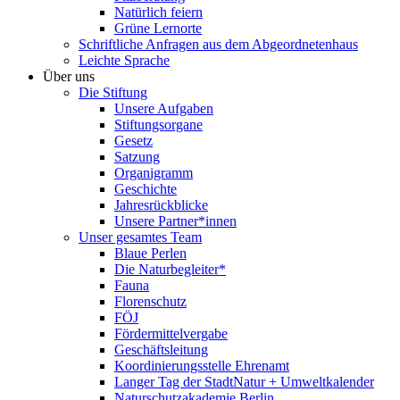
Natürlich feiern
Grüne Lernorte
Schriftliche Anfragen aus dem Abgeordnetenhaus
Leichte Sprache
Über uns
Die Stiftung
Unsere Aufgaben
Stiftungsorgane
Gesetz
Satzung
Organigramm
Geschichte
Jahresrückblicke
Unsere Partner*innen
Unser gesamtes Team
Blaue Perlen
Die Naturbegleiter*
Fauna
Florenschutz
FÖJ
Fördermittelvergabe
Geschäftsleitung
Koordinierungsstelle Ehrenamt
Langer Tag der StadtNatur + Umweltkalender
Naturschutzakademie Berlin