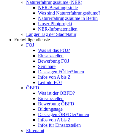
Naturerfahrungsräume (NER)
NER-Beratungsstelle
Was sind Naturerfahrungsräume?
Naturerfahrungsräume in Berlin
Unser Pilotprojekt
NER-Infomaterialien
Langer Tag der StadtNatur
Freiwilligendienste
FÖJ
Was ist das FÖJ?
Einsatzstellen
Bewerbung FÖJ
Seminare
Das sagen FÖJler*innen
Infos von A bis Z
Leitbild FÖJ
ÖBFD
Was ist der ÖBFD?
Einsatzstellen
Bewerbung ÖBFD
Bildungstage
Das sagen ÖBFDler*innen
Infos von A bis Z
Infos für Einsatzstellen
Ehrenamt