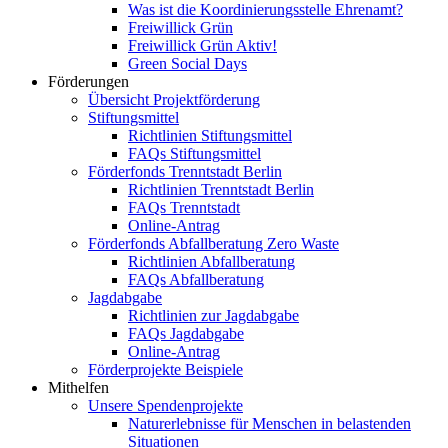
Was ist die Koordinierungsstelle Ehrenamt?
Freiwillick Grün
Freiwillick Grün Aktiv!
Green Social Days
Förderungen
Übersicht Projektförderung
Stiftungsmittel
Richtlinien Stiftungsmittel
FAQs Stiftungsmittel
Förderfonds Trenntstadt Berlin
Richtlinien Trenntstadt Berlin
FAQs Trenntstadt
Online-Antrag
Förderfonds Abfallberatung Zero Waste
Richtlinien Abfallberatung
FAQs Abfallberatung
Jagdabgabe
Richtlinien zur Jagdabgabe
FAQs Jagdabgabe
Online-Antrag
Förderprojekte Beispiele
Mithelfen
Unsere Spendenprojekte
Naturerlebnisse für Menschen in belastenden
Situationen