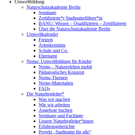
Umweltbildung
Naturschutzakademie Berlin
Seminare
Zertifizierte*r Stadtnaturführer*in
BANU: Wissen – Qualifizieren – Zertifizieren
Über die Naturschutzakademie Berlin
Umweltkalender
Freizeit
Artenkenntnis
Schule und Co.
Ehrenamt
Nemo: Umweltbildung für Kinder
Nemo – Naturerleben mobil
Pädagogisches Konzept
Nemo-Themen
Nemo-Materialien
FAQs
Die Naturbegleiter*
Was wir machen
Wie wir arbeiten
Angebote buchen
Seminare und Fachtage
Unsere Naturbegleiter*innen
Erfahrungsberichte
Projekt „Stadtnatur für alle“