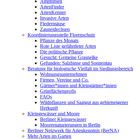
Amphibien
ArtenFinder
ArtenKenner
Invasive Arten
Fledermäuse
Zauneidechsen
Koordinierungsstelle Florenschutz
Pflanze des Monats
Rote Liste gefährdeter Arten
Die politische Pflanze
Gesucht: Gemeine Grasnelke
Gefunden: Salzbinse und Sonnentau
Beratung für biologische Vielfalt im Siedlungsbereich
Wohnungsunternehmen
Firmen, Vereine und Co.
Gärtner*innen und Kleingärtner*innen
Grünflächenprofis
FAQs
Wildpflanzen und Saatgut aus gebietseigener
Herkunft
Kleingewässer und Moore
Berliner Kleingewässer
Moorrenaturierungen in Berlin
Berliner Netzwerk für Artenkenntnis (BerNA)
Mehr Arten im Garten