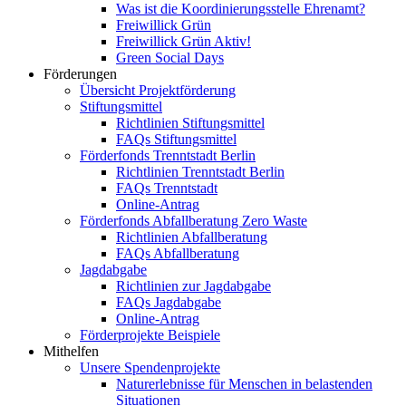
Was ist die Koordinierungsstelle Ehrenamt?
Freiwillick Grün
Freiwillick Grün Aktiv!
Green Social Days
Förderungen
Übersicht Projektförderung
Stiftungsmittel
Richtlinien Stiftungsmittel
FAQs Stiftungsmittel
Förderfonds Trenntstadt Berlin
Richtlinien Trenntstadt Berlin
FAQs Trenntstadt
Online-Antrag
Förderfonds Abfallberatung Zero Waste
Richtlinien Abfallberatung
FAQs Abfallberatung
Jagdabgabe
Richtlinien zur Jagdabgabe
FAQs Jagdabgabe
Online-Antrag
Förderprojekte Beispiele
Mithelfen
Unsere Spendenprojekte
Naturerlebnisse für Menschen in belastenden
Situationen