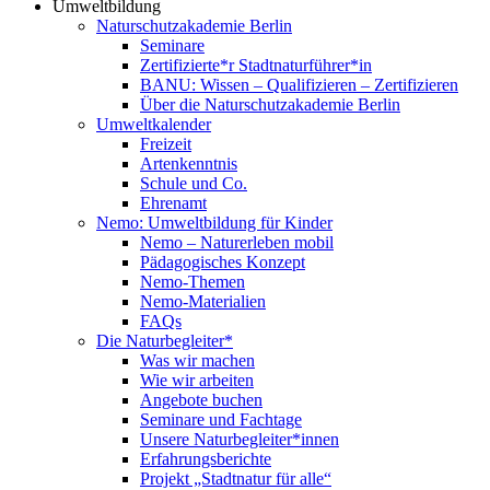
Umweltbildung
Naturschutzakademie Berlin
Seminare
Zertifizierte*r Stadtnaturführer*in
BANU: Wissen – Qualifizieren – Zertifizieren
Über die Naturschutzakademie Berlin
Umweltkalender
Freizeit
Artenkenntnis
Schule und Co.
Ehrenamt
Nemo: Umweltbildung für Kinder
Nemo – Naturerleben mobil
Pädagogisches Konzept
Nemo-Themen
Nemo-Materialien
FAQs
Die Naturbegleiter*
Was wir machen
Wie wir arbeiten
Angebote buchen
Seminare und Fachtage
Unsere Naturbegleiter*innen
Erfahrungsberichte
Projekt „Stadtnatur für alle“