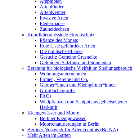
Amphibien
ArtenFinder
ArtenKenner
Invasive Arten
Fledermäuse
Zauneidechsen
Koordinierungsstelle Florenschutz
Pflanze des Monats
Rote Liste gefährdeter Arten
Die politische Pflanze
Gesucht: Gemeine Grasnelke
Gefunden: Salzbinse und Sonnentau
Beratung für biologische Vielfalt im Siedlungsbereich
Wohnungsunternehmen
Firmen, Vereine und Co.
Gärtner*innen und Kleingärtner*innen
Grünflächenprofis
FAQs
Wildpflanzen und Saatgut aus gebietseigener
Herkunft
Kleingewässer und Moore
Berliner Kleingewässer
Moorrenaturierungen in Berlin
Berliner Netzwerk für Artenkenntnis (BerNA)
Mehr Arten im Garten