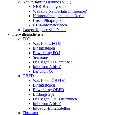
Naturerfahrungsräume (NER)
NER-Beratungsstelle
Was sind Naturerfahrungsräume?
Naturerfahrungsräume in Berlin
Unser Pilotprojekt
NER-Infomaterialien
Langer Tag der StadtNatur
Freiwilligendienste
FÖJ
Was ist das FÖJ?
Einsatzstellen
Bewerbung FÖJ
Seminare
Das sagen FÖJler*innen
Infos von A bis Z
Leitbild FÖJ
ÖBFD
Was ist der ÖBFD?
Einsatzstellen
Bewerbung ÖBFD
Bildungstage
Das sagen ÖBFDler*innen
Infos von A bis Z
Infos für Einsatzstellen
Ehrenamt