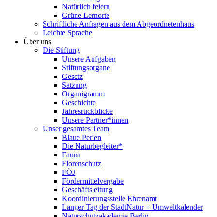
Natürlich feiern
Grüne Lernorte
Schriftliche Anfragen aus dem Abgeordnetenhaus
Leichte Sprache
Über uns
Die Stiftung
Unsere Aufgaben
Stiftungsorgane
Gesetz
Satzung
Organigramm
Geschichte
Jahresrückblicke
Unsere Partner*innen
Unser gesamtes Team
Blaue Perlen
Die Naturbegleiter*
Fauna
Florenschutz
FÖJ
Fördermittelvergabe
Geschäftsleitung
Koordinierungsstelle Ehrenamt
Langer Tag der StadtNatur + Umweltkalender
Naturschutzakademie Berlin