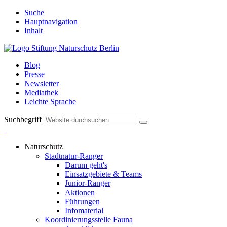
Suche
Hauptnavigation
Inhalt
Blog
Presse
Newsletter
Mediathek
Leichte Sprache
Suchbegriff
Naturschutz
Stadtnatur-Ranger
Darum geht's
Einsatzgebiete & Teams
Junior-Ranger
Aktionen
Führungen
Infomaterial
Koordinierungsstelle Fauna