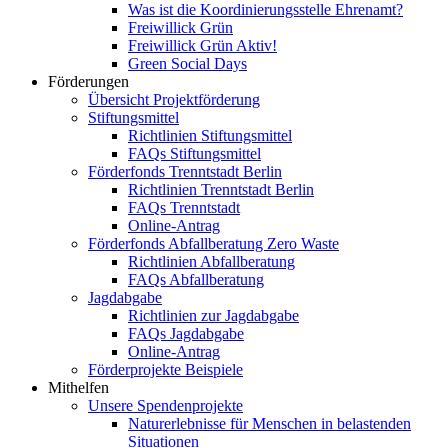
Was ist die Koordinierungsstelle Ehrenamt?
Freiwillick Grün
Freiwillick Grün Aktiv!
Green Social Days
Förderungen
Übersicht Projektförderung
Stiftungsmittel
Richtlinien Stiftungsmittel
FAQs Stiftungsmittel
Förderfonds Trenntstadt Berlin
Richtlinien Trenntstadt Berlin
FAQs Trenntstadt
Online-Antrag
Förderfonds Abfallberatung Zero Waste
Richtlinien Abfallberatung
FAQs Abfallberatung
Jagdabgabe
Richtlinien zur Jagdabgabe
FAQs Jagdabgabe
Online-Antrag
Förderprojekte Beispiele
Mithelfen
Unsere Spendenprojekte
Naturerlebnisse für Menschen in belastenden
Situationen