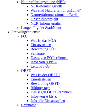
Naturerfahrungsräume (NER)
NER-Beratungsstelle
Was sind Naturerfahrungsräume?
Naturerfahrungsräume in Berlin
Unser Pilotprojekt
NER-Infomaterialien
Langer Tag der StadtNatur
Freiwilligendienste
FÖJ
Was ist das FÖJ?
Einsatzstellen
Bewerbung FÖJ
Seminare
Das sagen FÖJler*innen
Infos von A bis Z
Leitbild FÖJ
ÖBFD
Was ist der ÖBFD?
Einsatzstellen
Bewerbung ÖBFD
Bildungstage
Das sagen ÖBFDler*innen
Infos von A bis Z
Infos für Einsatzstellen
Ehrenamt