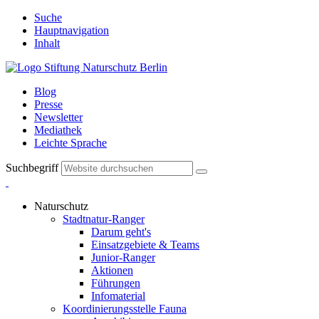
Suche
Hauptnavigation
Inhalt
Blog
Presse
Newsletter
Mediathek
Leichte Sprache
Suchbegriff
Naturschutz
Stadtnatur-Ranger
Darum geht's
Einsatzgebiete & Teams
Junior-Ranger
Aktionen
Führungen
Infomaterial
Koordinierungsstelle Fauna