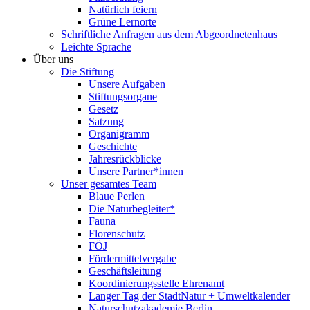
Natürlich feiern
Grüne Lernorte
Schriftliche Anfragen aus dem Abgeordnetenhaus
Leichte Sprache
Über uns
Die Stiftung
Unsere Aufgaben
Stiftungsorgane
Gesetz
Satzung
Organigramm
Geschichte
Jahresrückblicke
Unsere Partner*innen
Unser gesamtes Team
Blaue Perlen
Die Naturbegleiter*
Fauna
Florenschutz
FÖJ
Fördermittelvergabe
Geschäftsleitung
Koordinierungsstelle Ehrenamt
Langer Tag der StadtNatur + Umweltkalender
Naturschutzakademie Berlin