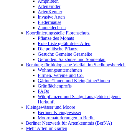
Amphibien
ArtenFinder
ArtenKenner
Invasive Arten
Fledermäuse
Zauneidechsen
Koordinierungsstelle Florenschutz
Pflanze des Monats
Rote Liste gefährdeter Arten
Die politische Pflanze
Gesucht: Gemeine Grasnelke
Gefunden: Salzbinse und Sonnentau
Beratung für biologische Vielfalt im Siedlungsbereich
Wohnungsunternehmen
Firmen, Vereine und Co.
Gärtner*innen und Kleingärtner*innen
Grünflächenprofis
FAQs
Wildpflanzen und Saatgut aus gebietseigener
Herkunft
Kleingewässer und Moore
Berliner Kleingewässer
Moorrenaturierungen in Berlin
Berliner Netzwerk für Artenkenntnis (BerNA)
Mehr Arten im Garten