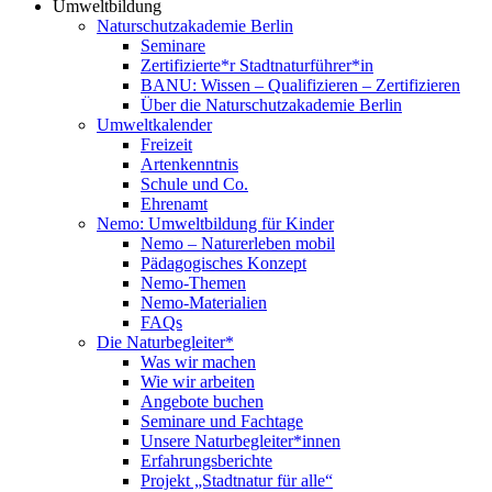
Umweltbildung
Naturschutzakademie Berlin
Seminare
Zertifizierte*r Stadtnaturführer*in
BANU: Wissen – Qualifizieren – Zertifizieren
Über die Naturschutzakademie Berlin
Umweltkalender
Freizeit
Artenkenntnis
Schule und Co.
Ehrenamt
Nemo: Umweltbildung für Kinder
Nemo – Naturerleben mobil
Pädagogisches Konzept
Nemo-Themen
Nemo-Materialien
FAQs
Die Naturbegleiter*
Was wir machen
Wie wir arbeiten
Angebote buchen
Seminare und Fachtage
Unsere Naturbegleiter*innen
Erfahrungsberichte
Projekt „Stadtnatur für alle“