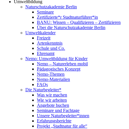
Umweltbildung
Naturschutzakademie Berlin
Seminare
Zertifizierte*r Stadtnaturführer*in
BANU: Wissen – Qualifizieren – Zertifizieren
Über die Naturschutzakademie Berlin
Umweltkalender
Freizeit
Artenkenntnis
Schule und Co.
Ehrenamt
Nemo: Umweltbildung für Kinder
Nemo – Naturerleben mobil
Pädagogisches Konzept
Nemo-Themen
Nemo-Materialien
FAQs
Die Naturbegleiter*
Was wir machen
Wie wir arbeiten
Angebote buchen
Seminare und Fachtage
Unsere Naturbegleiter*innen
Erfahrungsberichte
Projekt „Stadtnatur für alle“