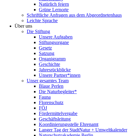
Natürlich feiern
Grüne Lernorte
Schriftliche Anfragen aus dem Abgeordnetenhaus
Leichte Sprache
Über uns
Die Stiftung
Unsere Aufgaben
Stiftungsorgane
Gesetz
Satzung
Organigramm
Geschichte
Jahresrückblicke
Unsere Partner*innen
Unser gesamtes Team
Blaue Perlen
Die Naturbegleiter*
Fauna
Florenschutz
FÖJ
Fördermittelvergabe
Geschäftsleitung
Koordinierungsstelle Ehrenamt
Langer Tag der StadtNatur + Umweltkalender
Naturschutzakademie Berlin