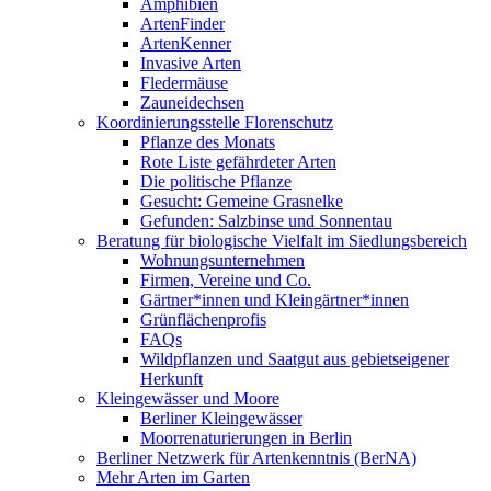
Amphibien
ArtenFinder
ArtenKenner
Invasive Arten
Fledermäuse
Zauneidechsen
Koordinierungsstelle Florenschutz
Pflanze des Monats
Rote Liste gefährdeter Arten
Die politische Pflanze
Gesucht: Gemeine Grasnelke
Gefunden: Salzbinse und Sonnentau
Beratung für biologische Vielfalt im Siedlungsbereich
Wohnungsunternehmen
Firmen, Vereine und Co.
Gärtner*innen und Kleingärtner*innen
Grünflächenprofis
FAQs
Wildpflanzen und Saatgut aus gebietseigener
Herkunft
Kleingewässer und Moore
Berliner Kleingewässer
Moorrenaturierungen in Berlin
Berliner Netzwerk für Artenkenntnis (BerNA)
Mehr Arten im Garten