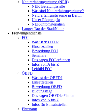
Naturerfahrungsräume (NER)
NER-Beratungsstelle
Was sind Naturerfahrungsräume?
Naturerfahrungsräume in Berlin
Unser Pilotprojekt
NER-Infomaterialien
Langer Tag der StadtNatur
Freiwilligendienste
FÖJ
Was ist das FÖJ?
Einsatzstellen
Bewerbung FÖJ
Seminare
Das sagen FÖJler*innen
Infos von A bis Z
Leitbild FÖJ
ÖBFD
Was ist der ÖBFD?
Einsatzstellen
Bewerbung ÖBFD
Bildungstage
Das sagen ÖBFDler*innen
Infos von A bis Z
Infos für Einsatzstellen
Ehrenamt