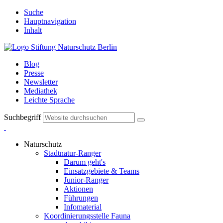
Suche
Hauptnavigation
Inhalt
Blog
Presse
Newsletter
Mediathek
Leichte Sprache
Suchbegriff
Naturschutz
Stadtnatur-Ranger
Darum geht's
Einsatzgebiete & Teams
Junior-Ranger
Aktionen
Führungen
Infomaterial
Koordinierungsstelle Fauna