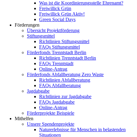
Was ist die Koordinierungsstelle Ehrenamt?
Freiwillick Grün
Freiwillick Grün Aktiv!
Green Social Days
Förderungen
Übersicht Projektförderung
Stiftungsmittel
Richtlinien Stiftungsmittel
FAQs Stiftungsmittel
Förderfonds Trenntstadt Berlin
Richtlinien Trenntstadt Berlin
FAQs Trenntstadt
Online-Antrag
Förderfonds Abfallberatung Zero Waste
Richtlinien Abfallberatung
FAQs Abfallberatung
Jagdabgabe
Richtlinien zur Jagdabgabe
FAQs Jagdabgabe
Online-Antrag
Förderprojekte Beispiele
Mithelfen
Unsere Spendenprojekte
Naturerlebnisse für Menschen in belastenden
Situationen