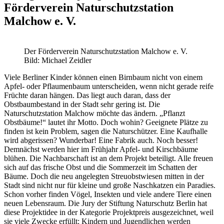
Förderverein Naturschutzstation
Malchow e. V.
Der Förderverein Naturschutzstation Malchow e. V.
Bild: Michael Zeidler
Viele Berliner Kinder können einen Birnbaum nicht von einem
Apfel- oder Pflaumenbaum unterscheiden, wenn nicht gerade reife
Früchte daran hängen. Das liegt auch daran, dass der
Obstbaumbestand in der Stadt sehr gering ist. Die
Naturschutzstation Malchow möchte das ändern. „Pflanzt
Obstbäume!“ lautet ihr Motto. Doch wohin? Geeignete Plätze zu
finden ist kein Problem, sagen die Naturschützer. Eine Kaufhalle
wird abgerissen? Wunderbar! Eine Fabrik auch. Noch besser!
Demnächst werden hier im Frühjahr Apfel- und Kirschbäume
blühen. Die Nachbarschaft ist an dem Projekt beteiligt. Alle freuen
sich auf das frische Obst und die Sommerzeit im Schatten der
Bäume. Doch die neu angelegten Streuobstwiesen mitten in der
Stadt sind nicht nur für kleine und große Naschkatzen ein Paradies.
Schon vorher finden Vögel, Insekten und viele andere Tiere einen
neuen Lebensraum. Die Jury der Stiftung Naturschutz Berlin hat
diese Projektidee in der Kategorie Projektpreis ausgezeichnet, weil
sie viele Zwecke erfüllt: Kindern und Jugendlichen werden