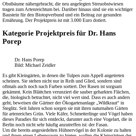
Obstbäume nähergebracht, die neu angelegten Streuobstwiesen
tragen zum Artenreichtum bei. Darüber hinaus sind sie ein wichtiger
Baustein für den Biotopverbund und ein Beitrag zur gesunden
Ernährung. Der Projektpreis ist mit 3.000 Euro dotiert.
Kategorie Projektpreis für Dr. Hans
Porep
Dr. Hans Porep
Bild: Michael Zeidler
Es gibt Kleingärten, in denen die Tulpen zum Appell angetreten
scheinen. Sie stehen nicht nur in Reih und Glied, sondern sind
oftmals auch noch nach Farben sortiert. Der Rasen ist sorgsam
gekämmt. Kein Blättchen verunziert die sauber geharkten Flächen,
die, biologisch betrachtet, nicht viel wert sind. Dass es auch anders
geht, beweisen die Gärtner der Ökogartenanlage „Wildkraut“ in
Steglitz. Seit Jahren schon sorgen sie mit ihren naturnahen Gärten
für artenreiches Grün. Viele Käfer, Schmetterlinge und Vögel haben
dieses Paradies für sich entdeckt, darunter auch eine Vogelart, die in
Berlin noch nicht sehr häufig anzutreffen ist: der Fasan.
Um die bereits angesiedelten Hühnervögel in der Kolonie zu halten
und ihnen einen Lebensraum zu bieten, wollen die Kleingärtner der