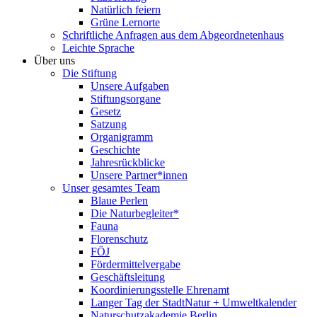
Natürlich feiern
Grüne Lernorte
Schriftliche Anfragen aus dem Abgeordnetenhaus
Leichte Sprache
Über uns
Die Stiftung
Unsere Aufgaben
Stiftungsorgane
Gesetz
Satzung
Organigramm
Geschichte
Jahresrückblicke
Unsere Partner*innen
Unser gesamtes Team
Blaue Perlen
Die Naturbegleiter*
Fauna
Florenschutz
FÖJ
Fördermittelvergabe
Geschäftsleitung
Koordinierungsstelle Ehrenamt
Langer Tag der StadtNatur + Umweltkalender
Naturschutzakademie Berlin