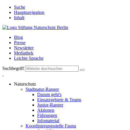
Suche
Hauptnavigation
Inhalt
Blog
Presse
Newsletter
Mediathek
Leichte Sprache
Suchbegriff
Naturschutz
Stadtnatur-Ranger
Darum geht's
Einsatzgebiete & Teams
Junior-Ranger
Aktionen
Führungen
Infomaterial
Koordinierungsstelle Fauna