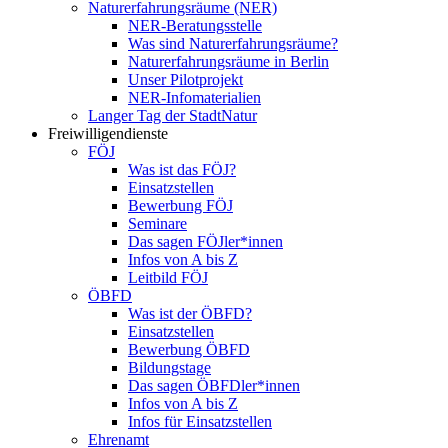
Naturerfahrungsräume (NER)
NER-Beratungsstelle
Was sind Naturerfahrungsräume?
Naturerfahrungsräume in Berlin
Unser Pilotprojekt
NER-Infomaterialien
Langer Tag der StadtNatur
Freiwilligendienste
FÖJ
Was ist das FÖJ?
Einsatzstellen
Bewerbung FÖJ
Seminare
Das sagen FÖJler*innen
Infos von A bis Z
Leitbild FÖJ
ÖBFD
Was ist der ÖBFD?
Einsatzstellen
Bewerbung ÖBFD
Bildungstage
Das sagen ÖBFDler*innen
Infos von A bis Z
Infos für Einsatzstellen
Ehrenamt