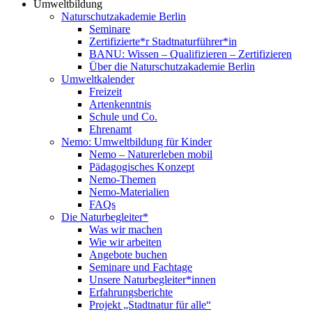
Umweltbildung
Naturschutzakademie Berlin
Seminare
Zertifizierte*r Stadtnaturführer*in
BANU: Wissen – Qualifizieren – Zertifizieren
Über die Naturschutzakademie Berlin
Umweltkalender
Freizeit
Artenkenntnis
Schule und Co.
Ehrenamt
Nemo: Umweltbildung für Kinder
Nemo – Naturerleben mobil
Pädagogisches Konzept
Nemo-Themen
Nemo-Materialien
FAQs
Die Naturbegleiter*
Was wir machen
Wie wir arbeiten
Angebote buchen
Seminare und Fachtage
Unsere Naturbegleiter*innen
Erfahrungsberichte
Projekt „Stadtnatur für alle“