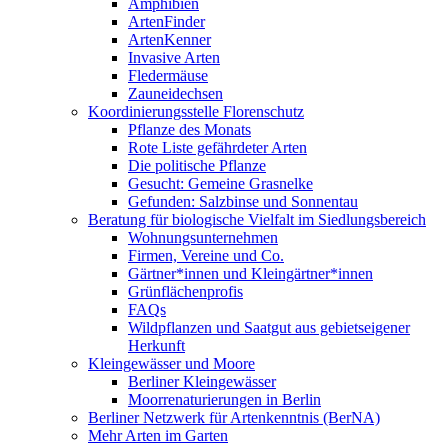
Amphibien
ArtenFinder
ArtenKenner
Invasive Arten
Fledermäuse
Zauneidechsen
Koordinierungsstelle Florenschutz
Pflanze des Monats
Rote Liste gefährdeter Arten
Die politische Pflanze
Gesucht: Gemeine Grasnelke
Gefunden: Salzbinse und Sonnentau
Beratung für biologische Vielfalt im Siedlungsbereich
Wohnungsunternehmen
Firmen, Vereine und Co.
Gärtner*innen und Kleingärtner*innen
Grünflächenprofis
FAQs
Wildpflanzen und Saatgut aus gebietseigener
Herkunft
Kleingewässer und Moore
Berliner Kleingewässer
Moorrenaturierungen in Berlin
Berliner Netzwerk für Artenkenntnis (BerNA)
Mehr Arten im Garten