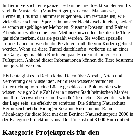
In Berlin versucht eine ganze Tierfamilie unentdeckt zu bleiben: Es
sind die Musteliden (Marderartigen), zu denen Mauswiesel,
Hermelin, Iltis und Baummarder gehören. Um festzustellen, wie
viele dieser scheuen Spezies in unserer Nachbarschaft leben, bedarf
es schon ausgeklügelter Methoden. Susanne Rosenau und Rainer
Altenkamp wollen eine neue Methode anwenden, bei der die Tiere
gar nicht merken, dass sie gezählt werden. Sie wollen spezielle
Tunnel bauen, in welche die Pelzträger mithilfe von Ködern gelockt
werden. Wenn sie diese Tunnel durchlaufen, verlieren sie an einer
im Gang angebrachten Bürste ein paar Haare und hinterlassen
Fußspuren. Anhand dieser Informationen können die Tiere bestimmt
und gezählt werden.
Bis heute gibt es in Berlin keine Daten über Anzahl, Arten und
Verbreitung der Musteliden. Mit dieser wissenschaftlichen
Untersuchung wird eine Lücke geschlossen. Bald werden wir
wissen, wie groß die Zahl der in unserer Stadt heimischen Marder
und ihrer Verwandten ist und wo die Tiere leben. So werden wir in
der Lage sein, sie effektiv zu schützen. Die Stiftung Naturschutz
Berlin zeichnet die Biologen Susanne Rosenau und Rainer
Altenkamp für diese Idee mit dem Berliner Naturschutzpreis 2008 in
der Kategorie Projektpreis aus. Der Preis ist mit 3.000 Euro dotiert.
Kategorie Projektpreis für den