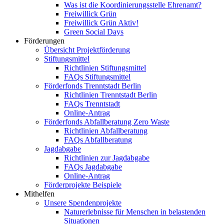
Was ist die Koordinierungsstelle Ehrenamt?
Freiwillick Grün
Freiwillick Grün Aktiv!
Green Social Days
Förderungen
Übersicht Projektförderung
Stiftungsmittel
Richtlinien Stiftungsmittel
FAQs Stiftungsmittel
Förderfonds Trenntstadt Berlin
Richtlinien Trenntstadt Berlin
FAQs Trenntstadt
Online-Antrag
Förderfonds Abfallberatung Zero Waste
Richtlinien Abfallberatung
FAQs Abfallberatung
Jagdabgabe
Richtlinien zur Jagdabgabe
FAQs Jagdabgabe
Online-Antrag
Förderprojekte Beispiele
Mithelfen
Unsere Spendenprojekte
Naturerlebnisse für Menschen in belastenden
Situationen