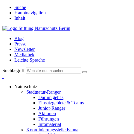
Suche
Hauptnavigation
Inhalt
Blog
Presse
Newsletter
Mediathek
Leichte Sprache
Suchbegriff
Naturschutz
Stadtnatur-Ranger
Darum geht's
Einsatzgebiete & Teams
Junior-Ranger
Aktionen
Führungen
Infomaterial
Koordinierungsstelle Fauna