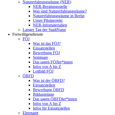
Naturerfahrungsräume (NER)
NER-Beratungsstelle
Was sind Naturerfahrungsräume?
Naturerfahrungsräume in Berlin
Unser Pilotprojekt
NER-Infomaterialien
Langer Tag der StadtNatur
Freiwilligendienste
FÖJ
Was ist das FÖJ?
Einsatzstellen
Bewerbung FÖJ
Seminare
Das sagen FÖJler*innen
Infos von A bis Z
Leitbild FÖJ
ÖBFD
Was ist der ÖBFD?
Einsatzstellen
Bewerbung ÖBFD
Bildungstage
Das sagen ÖBFDler*innen
Infos von A bis Z
Infos für Einsatzstellen
Ehrenamt