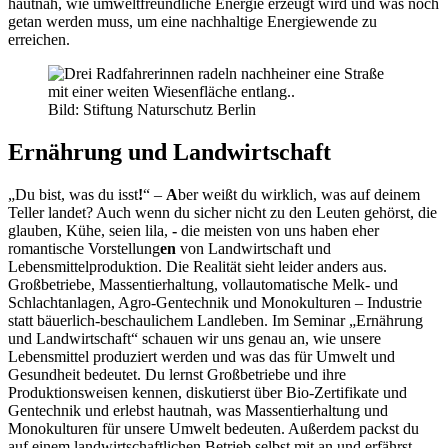
hautnah, wie umweltfreundliche Energie erzeugt wird und was noch
getan werden muss, um eine nachhaltige Energiewende zu
erreichen.
Bild: Stiftung Naturschutz Berlin
Ernährung und Landwirtschaft
„Du bist, was du isst
!
“ –
A
ber weißt du wirklich, was auf deinem
Teller landet? Auch wenn du sicher nicht zu den Leuten gehörst, die
glauben, Kühe, seien lila,
-
die meisten von uns haben eher
romantische Vorstellung
en
von Landwirtschaft und
Lebensmittelproduktion. Die Realität sieht leider anders aus.
Großbetriebe, Massentierhaltung, vollautomatische Melk- und
Schlachtanlagen, Agro-Gentechnik und Monokulturen – Industrie
statt bäuerlich-beschaulichem Landleben. Im Seminar „Ernährung
und Landwirtschaft“ schauen wir uns genau an, wie unsere
Lebensmittel produziert werden und was das für Umwelt und
Gesundheit bedeutet. Du lernst Großbetriebe und ihre
Produktionsweisen kennen, diskutierst über Bio-Zertifikate und
Gentechnik und erlebst hautnah, was Massentierhaltung und
Monokulturen für unsere Umwelt bedeuten. Außerdem packst du
auf einem landwirtschaftlichen Betrieb selbst mit an und erfährst,