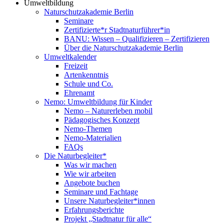
Umweltbildung
Naturschutzakademie Berlin
Seminare
Zertifizierte*r Stadtnaturführer*in
BANU: Wissen – Qualifizieren – Zertifizieren
Über die Naturschutzakademie Berlin
Umweltkalender
Freizeit
Artenkenntnis
Schule und Co.
Ehrenamt
Nemo: Umweltbildung für Kinder
Nemo – Naturerleben mobil
Pädagogisches Konzept
Nemo-Themen
Nemo-Materialien
FAQs
Die Naturbegleiter*
Was wir machen
Wie wir arbeiten
Angebote buchen
Seminare und Fachtage
Unsere Naturbegleiter*innen
Erfahrungsberichte
Projekt „Stadtnatur für alle“