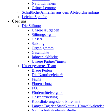
Natürlich feiern
Grüne Lernorte
Schriftliche Anfragen aus dem Abgeordnetenhaus
Leichte Sprache
Über uns
Die Stiftung
Unsere Aufgaben
Stiftungsorgane
Gesetz
Satzung
Organigramm
Geschichte
Jahresrückblicke
Unsere Partner*innen
Unser gesamtes Team
Blaue Perlen
Die Naturbegleiter*
Fauna
Florenschutz
FÖJ
Fördermittelvergabe
Geschäftsleitung
Koordinierungsstelle Ehrenamt
Langer Tag der StadtNatur + Umweltkalender
Naturschutzakademie Berlin