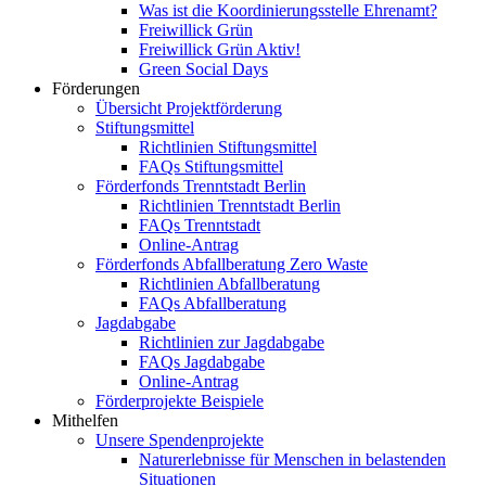
Was ist die Koordinierungsstelle Ehrenamt?
Freiwillick Grün
Freiwillick Grün Aktiv!
Green Social Days
Förderungen
Übersicht Projektförderung
Stiftungsmittel
Richtlinien Stiftungsmittel
FAQs Stiftungsmittel
Förderfonds Trenntstadt Berlin
Richtlinien Trenntstadt Berlin
FAQs Trenntstadt
Online-Antrag
Förderfonds Abfallberatung Zero Waste
Richtlinien Abfallberatung
FAQs Abfallberatung
Jagdabgabe
Richtlinien zur Jagdabgabe
FAQs Jagdabgabe
Online-Antrag
Förderprojekte Beispiele
Mithelfen
Unsere Spendenprojekte
Naturerlebnisse für Menschen in belastenden
Situationen