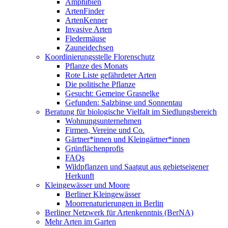
Amphibien
ArtenFinder
ArtenKenner
Invasive Arten
Fledermäuse
Zauneidechsen
Koordinierungsstelle Florenschutz
Pflanze des Monats
Rote Liste gefährdeter Arten
Die politische Pflanze
Gesucht: Gemeine Grasnelke
Gefunden: Salzbinse und Sonnentau
Beratung für biologische Vielfalt im Siedlungsbereich
Wohnungsunternehmen
Firmen, Vereine und Co.
Gärtner*innen und Kleingärtner*innen
Grünflächenprofis
FAQs
Wildpflanzen und Saatgut aus gebietseigener
Herkunft
Kleingewässer und Moore
Berliner Kleingewässer
Moorrenaturierungen in Berlin
Berliner Netzwerk für Artenkenntnis (BerNA)
Mehr Arten im Garten