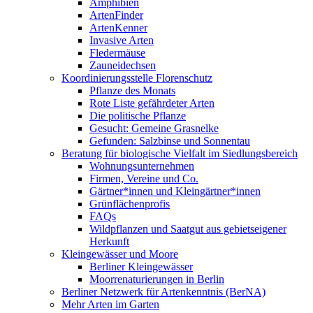
Amphibien
ArtenFinder
ArtenKenner
Invasive Arten
Fledermäuse
Zauneidechsen
Koordinierungsstelle Florenschutz
Pflanze des Monats
Rote Liste gefährdeter Arten
Die politische Pflanze
Gesucht: Gemeine Grasnelke
Gefunden: Salzbinse und Sonnentau
Beratung für biologische Vielfalt im Siedlungsbereich
Wohnungsunternehmen
Firmen, Vereine und Co.
Gärtner*innen und Kleingärtner*innen
Grünflächenprofis
FAQs
Wildpflanzen und Saatgut aus gebietseigener
Herkunft
Kleingewässer und Moore
Berliner Kleingewässer
Moorrenaturierungen in Berlin
Berliner Netzwerk für Artenkenntnis (BerNA)
Mehr Arten im Garten