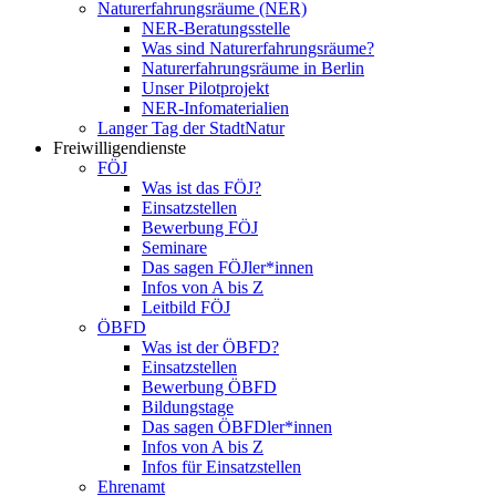
Naturerfahrungsräume (NER)
NER-Beratungsstelle
Was sind Naturerfahrungsräume?
Naturerfahrungsräume in Berlin
Unser Pilotprojekt
NER-Infomaterialien
Langer Tag der StadtNatur
Freiwilligendienste
FÖJ
Was ist das FÖJ?
Einsatzstellen
Bewerbung FÖJ
Seminare
Das sagen FÖJler*innen
Infos von A bis Z
Leitbild FÖJ
ÖBFD
Was ist der ÖBFD?
Einsatzstellen
Bewerbung ÖBFD
Bildungstage
Das sagen ÖBFDler*innen
Infos von A bis Z
Infos für Einsatzstellen
Ehrenamt