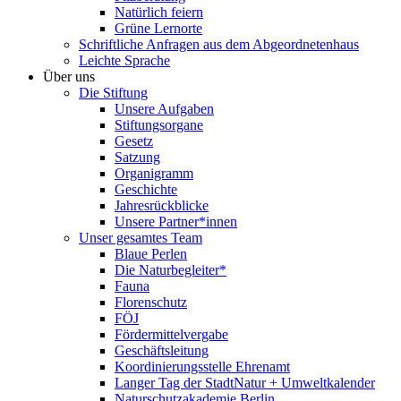
Natürlich feiern
Grüne Lernorte
Schriftliche Anfragen aus dem Abgeordnetenhaus
Leichte Sprache
Über uns
Die Stiftung
Unsere Aufgaben
Stiftungsorgane
Gesetz
Satzung
Organigramm
Geschichte
Jahresrückblicke
Unsere Partner*innen
Unser gesamtes Team
Blaue Perlen
Die Naturbegleiter*
Fauna
Florenschutz
FÖJ
Fördermittelvergabe
Geschäftsleitung
Koordinierungsstelle Ehrenamt
Langer Tag der StadtNatur + Umweltkalender
Naturschutzakademie Berlin