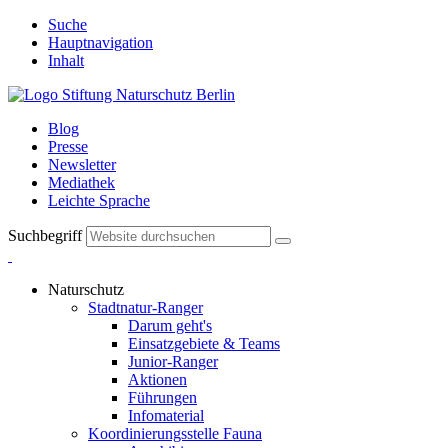
Suche
Hauptnavigation
Inhalt
Blog
Presse
Newsletter
Mediathek
Leichte Sprache
Suchbegriff
Naturschutz
Stadtnatur-Ranger
Darum geht's
Einsatzgebiete & Teams
Junior-Ranger
Aktionen
Führungen
Infomaterial
Koordinierungsstelle Fauna