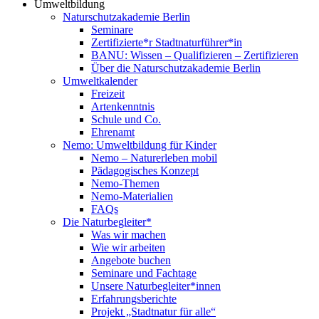
Umweltbildung
Naturschutzakademie Berlin
Seminare
Zertifizierte*r Stadtnaturführer*in
BANU: Wissen – Qualifizieren – Zertifizieren
Über die Naturschutzakademie Berlin
Umweltkalender
Freizeit
Artenkenntnis
Schule und Co.
Ehrenamt
Nemo: Umweltbildung für Kinder
Nemo – Naturerleben mobil
Pädagogisches Konzept
Nemo-Themen
Nemo-Materialien
FAQs
Die Naturbegleiter*
Was wir machen
Wie wir arbeiten
Angebote buchen
Seminare und Fachtage
Unsere Naturbegleiter*innen
Erfahrungsberichte
Projekt „Stadtnatur für alle“