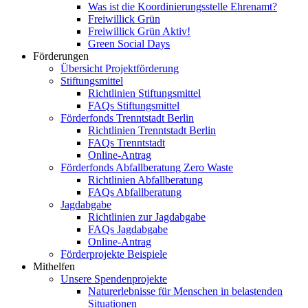
Was ist die Koordinierungsstelle Ehrenamt?
Freiwillick Grün
Freiwillick Grün Aktiv!
Green Social Days
Förderungen
Übersicht Projektförderung
Stiftungsmittel
Richtlinien Stiftungsmittel
FAQs Stiftungsmittel
Förderfonds Trenntstadt Berlin
Richtlinien Trenntstadt Berlin
FAQs Trenntstadt
Online-Antrag
Förderfonds Abfallberatung Zero Waste
Richtlinien Abfallberatung
FAQs Abfallberatung
Jagdabgabe
Richtlinien zur Jagdabgabe
FAQs Jagdabgabe
Online-Antrag
Förderprojekte Beispiele
Mithelfen
Unsere Spendenprojekte
Naturerlebnisse für Menschen in belastenden
Situationen