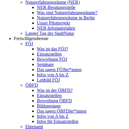
Naturerfahrungsräume (NER)
NER-Beratungsstelle
Was sind Naturerfahrungsräume?
Naturerfahrungsräume in Berlin
Unser Pilotprojekt
NER-Infomaterialien
Langer Tag der StadtNatur
Freiwilligendienste
FÖJ
Was ist das FÖJ?
Einsatzstellen
Bewerbung FÖJ
Seminare
Das sagen FÖJler*innen
Infos von A bis Z
Leitbild FÖJ
ÖBFD
Was ist der ÖBFD?
Einsatzstellen
Bewerbung ÖBFD
Bildungstage
Das sagen ÖBFDler*innen
Infos von A bis Z
Infos für Einsatzstellen
Ehrenamt