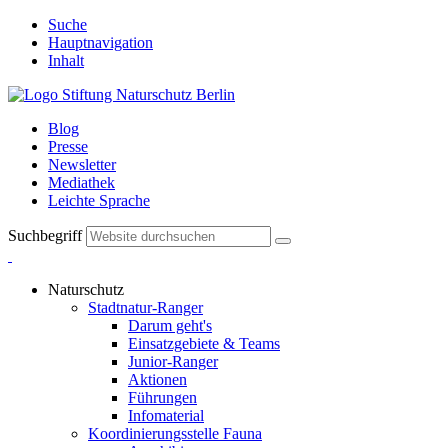
Suche
Hauptnavigation
Inhalt
Blog
Presse
Newsletter
Mediathek
Leichte Sprache
Suchbegriff
Naturschutz
Stadtnatur-Ranger
Darum geht's
Einsatzgebiete & Teams
Junior-Ranger
Aktionen
Führungen
Infomaterial
Koordinierungsstelle Fauna