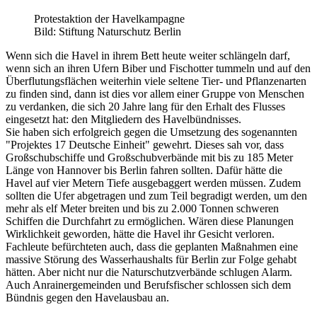
Protestaktion der Havelkampagne
Bild: Stiftung Naturschutz Berlin
Wenn sich die Havel in ihrem Bett heute weiter schlängeln darf,
wenn sich an ihren Ufern Biber und Fischotter tummeln und auf den
Überflutungsflächen weiterhin viele seltene Tier- und Pflanzenarten
zu finden sind, dann ist dies vor allem einer Gruppe von Menschen
zu verdanken, die sich 20 Jahre lang für den Erhalt des Flusses
eingesetzt hat: den Mitgliedern des Havelbündnisses.
Sie haben sich erfolgreich gegen die Umsetzung des sogenannten
"Projektes 17 Deutsche Einheit" gewehrt. Dieses sah vor, dass
Großschubschiffe und Großschubverbände mit bis zu 185 Meter
Länge von Hannover bis Berlin fahren sollten. Dafür hätte die
Havel auf vier Metern Tiefe ausgebaggert werden müssen. Zudem
sollten die Ufer abgetragen und zum Teil begradigt werden, um den
mehr als elf Meter breiten und bis zu 2.000 Tonnen schweren
Schiffen die Durchfahrt zu ermöglichen. Wären diese Planungen
Wirklichkeit geworden, hätte die Havel ihr Gesicht verloren.
Fachleute befürchteten auch, dass die geplanten Maßnahmen eine
massive Störung des Wasserhaushalts für Berlin zur Folge gehabt
hätten. Aber nicht nur die Naturschutzverbände schlugen Alarm.
Auch Anrainergemeinden und Berufsfischer schlossen sich dem
Bündnis gegen den Havelausbau an.