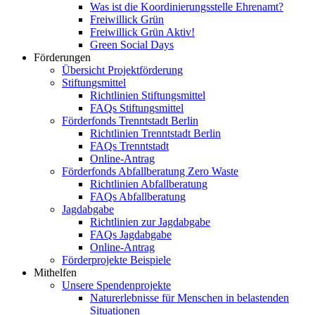
Was ist die Koordinierungsstelle Ehrenamt?
Freiwillick Grün
Freiwillick Grün Aktiv!
Green Social Days
Förderungen
Übersicht Projektförderung
Stiftungsmittel
Richtlinien Stiftungsmittel
FAQs Stiftungsmittel
Förderfonds Trenntstadt Berlin
Richtlinien Trenntstadt Berlin
FAQs Trenntstadt
Online-Antrag
Förderfonds Abfallberatung Zero Waste
Richtlinien Abfallberatung
FAQs Abfallberatung
Jagdabgabe
Richtlinien zur Jagdabgabe
FAQs Jagdabgabe
Online-Antrag
Förderprojekte Beispiele
Mithelfen
Unsere Spendenprojekte
Naturerlebnisse für Menschen in belastenden
Situationen