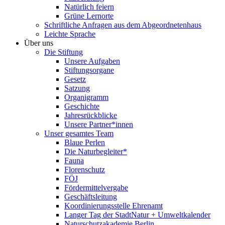
Natürlich feiern
Grüne Lernorte
Schriftliche Anfragen aus dem Abgeordnetenhaus
Leichte Sprache
Über uns
Die Stiftung
Unsere Aufgaben
Stiftungsorgane
Gesetz
Satzung
Organigramm
Geschichte
Jahresrückblicke
Unsere Partner*innen
Unser gesamtes Team
Blaue Perlen
Die Naturbegleiter*
Fauna
Florenschutz
FÖJ
Fördermittelvergabe
Geschäftsleitung
Koordinierungsstelle Ehrenamt
Langer Tag der StadtNatur + Umweltkalender
Naturschutzakademie Berlin