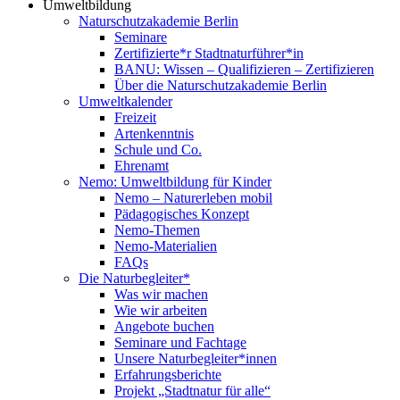
Umweltbildung
Naturschutzakademie Berlin
Seminare
Zertifizierte*r Stadtnaturführer*in
BANU: Wissen – Qualifizieren – Zertifizieren
Über die Naturschutzakademie Berlin
Umweltkalender
Freizeit
Artenkenntnis
Schule und Co.
Ehrenamt
Nemo: Umweltbildung für Kinder
Nemo – Naturerleben mobil
Pädagogisches Konzept
Nemo-Themen
Nemo-Materialien
FAQs
Die Naturbegleiter*
Was wir machen
Wie wir arbeiten
Angebote buchen
Seminare und Fachtage
Unsere Naturbegleiter*innen
Erfahrungsberichte
Projekt „Stadtnatur für alle“