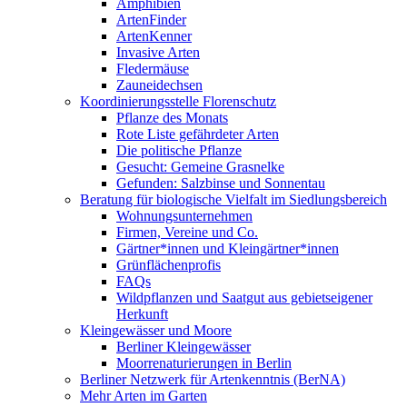
Amphibien
ArtenFinder
ArtenKenner
Invasive Arten
Fledermäuse
Zauneidechsen
Koordinierungsstelle Florenschutz
Pflanze des Monats
Rote Liste gefährdeter Arten
Die politische Pflanze
Gesucht: Gemeine Grasnelke
Gefunden: Salzbinse und Sonnentau
Beratung für biologische Vielfalt im Siedlungsbereich
Wohnungsunternehmen
Firmen, Vereine und Co.
Gärtner*innen und Kleingärtner*innen
Grünflächenprofis
FAQs
Wildpflanzen und Saatgut aus gebietseigener
Herkunft
Kleingewässer und Moore
Berliner Kleingewässer
Moorrenaturierungen in Berlin
Berliner Netzwerk für Artenkenntnis (BerNA)
Mehr Arten im Garten