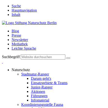
Suche
Hauptnavigation
Inhalt
Blog
Presse
Newsletter
Mediathek
Leichte Sprache
Suchbegriff
Naturschutz
Stadtnatur-Ranger
Darum geht's
Einsatzgebiete & Teams
Junior-Ranger
Aktionen
Führungen
Infomaterial
Koordinierungsstelle Fauna