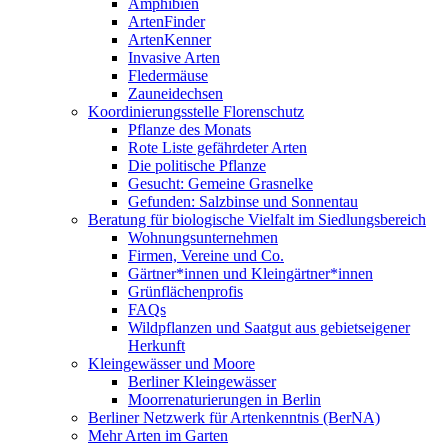
Amphibien
ArtenFinder
ArtenKenner
Invasive Arten
Fledermäuse
Zauneidechsen
Koordinierungsstelle Florenschutz
Pflanze des Monats
Rote Liste gefährdeter Arten
Die politische Pflanze
Gesucht: Gemeine Grasnelke
Gefunden: Salzbinse und Sonnentau
Beratung für biologische Vielfalt im Siedlungsbereich
Wohnungsunternehmen
Firmen, Vereine und Co.
Gärtner*innen und Kleingärtner*innen
Grünflächenprofis
FAQs
Wildpflanzen und Saatgut aus gebietseigener
Herkunft
Kleingewässer und Moore
Berliner Kleingewässer
Moorrenaturierungen in Berlin
Berliner Netzwerk für Artenkenntnis (BerNA)
Mehr Arten im Garten