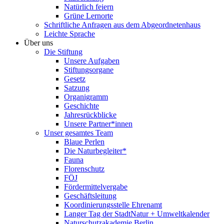
Natürlich feiern
Grüne Lernorte
Schriftliche Anfragen aus dem Abgeordnetenhaus
Leichte Sprache
Über uns
Die Stiftung
Unsere Aufgaben
Stiftungsorgane
Gesetz
Satzung
Organigramm
Geschichte
Jahresrückblicke
Unsere Partner*innen
Unser gesamtes Team
Blaue Perlen
Die Naturbegleiter*
Fauna
Florenschutz
FÖJ
Fördermittelvergabe
Geschäftsleitung
Koordinierungsstelle Ehrenamt
Langer Tag der StadtNatur + Umweltkalender
Naturschutzakademie Berlin