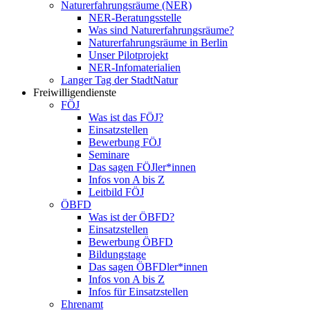
Naturerfahrungsräume (NER)
NER-Beratungsstelle
Was sind Naturerfahrungsräume?
Naturerfahrungsräume in Berlin
Unser Pilotprojekt
NER-Infomaterialien
Langer Tag der StadtNatur
Freiwilligendienste
FÖJ
Was ist das FÖJ?
Einsatzstellen
Bewerbung FÖJ
Seminare
Das sagen FÖJler*innen
Infos von A bis Z
Leitbild FÖJ
ÖBFD
Was ist der ÖBFD?
Einsatzstellen
Bewerbung ÖBFD
Bildungstage
Das sagen ÖBFDler*innen
Infos von A bis Z
Infos für Einsatzstellen
Ehrenamt