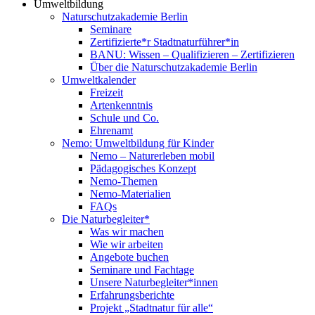
Umweltbildung
Naturschutzakademie Berlin
Seminare
Zertifizierte*r Stadtnaturführer*in
BANU: Wissen – Qualifizieren – Zertifizieren
Über die Naturschutzakademie Berlin
Umweltkalender
Freizeit
Artenkenntnis
Schule und Co.
Ehrenamt
Nemo: Umweltbildung für Kinder
Nemo – Naturerleben mobil
Pädagogisches Konzept
Nemo-Themen
Nemo-Materialien
FAQs
Die Naturbegleiter*
Was wir machen
Wie wir arbeiten
Angebote buchen
Seminare und Fachtage
Unsere Naturbegleiter*innen
Erfahrungsberichte
Projekt „Stadtnatur für alle“