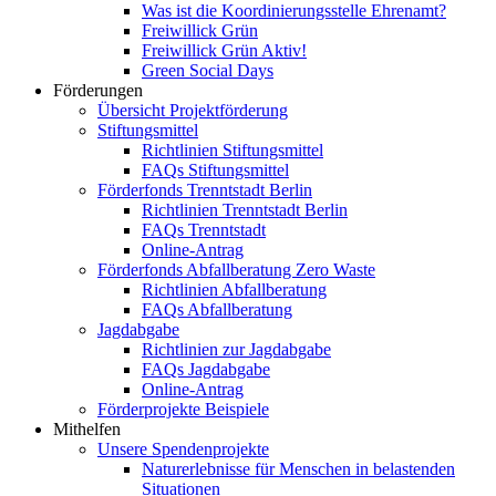
Was ist die Koordinierungsstelle Ehrenamt?
Freiwillick Grün
Freiwillick Grün Aktiv!
Green Social Days
Förderungen
Übersicht Projektförderung
Stiftungsmittel
Richtlinien Stiftungsmittel
FAQs Stiftungsmittel
Förderfonds Trenntstadt Berlin
Richtlinien Trenntstadt Berlin
FAQs Trenntstadt
Online-Antrag
Förderfonds Abfallberatung Zero Waste
Richtlinien Abfallberatung
FAQs Abfallberatung
Jagdabgabe
Richtlinien zur Jagdabgabe
FAQs Jagdabgabe
Online-Antrag
Förderprojekte Beispiele
Mithelfen
Unsere Spendenprojekte
Naturerlebnisse für Menschen in belastenden
Situationen