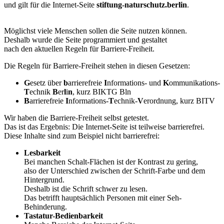
und gilt für die Internet-Seite
stiftung-naturschutz.berlin
.
Möglichst viele Menschen sollen die Seite nutzen können.
Deshalb wurde die Seite programmiert und gestaltet
nach den aktuellen Regeln für Barriere-Freiheit.
Die Regeln für Barriere-Freiheit stehen in diesen Gesetzen:
G
esetz über
b
arrierefreie
I
nformations- und
K
ommunikations-
T
echnik
B
er
l
i
n
, kurz BIKTG Bln
B
arrierefreie
I
nformations-
T
echnik-
V
erordnung, kurz BITV
Wir haben die Barriere-Freiheit selbst getestet.
Das ist das Ergebnis: Die Internet-Seite ist teilweise barrierefrei.
Diese Inhalte sind zum Beispiel nicht barrierefrei:
Lesbarkeit
Bei manchen Schalt-Flächen ist der Kontrast zu gering,
also der Unterschied zwischen der Schrift-Farbe und dem
Hintergrund.
Deshalb ist die Schrift schwer zu lesen.
Das betrifft hauptsächlich Personen mit einer Seh-
Behinderung.
Tastatur-Bedienbarkeit