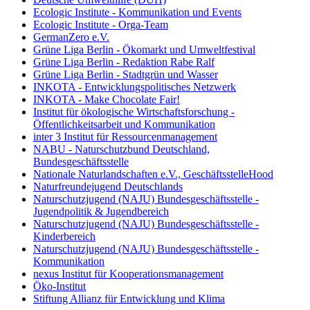
Ecologic Institute - Kommunikation und Events
Ecologic Institute - Orga-Team
GermanZero e.V.
Grüne Liga Berlin - Ökomarkt und Umweltfestival
Grüne Liga Berlin - Redaktion Rabe Ralf
Grüne Liga Berlin - Stadtgrün und Wasser
INKOTA - Entwicklungspolitisches Netzwerk
INKOTA - Make Chocolate Fair!
Institut für ökologische Wirtschaftsforschung -
Öffentlichkeitsarbeit und Kommunikation
inter 3 Institut für Ressourcenmanagement
NABU - Naturschutzbund Deutschland,
Bundesgeschäftsstelle
Nationale Naturlandschaften e.V., GeschäftsstelleHood
Naturfreundejugend Deutschlands
Naturschutzjugend (NAJU) Bundesgeschäftsstelle -
Jugendpolitik & Jugendbereich
Naturschutzjugend (NAJU) Bundesgeschäftsstelle -
Kinderbereich
Naturschutzjugend (NAJU) Bundesgeschäftsstelle -
Kommunikation
nexus Institut für Kooperationsmanagement
Öko-Institut
Stiftung Allianz für Entwicklung und Klima