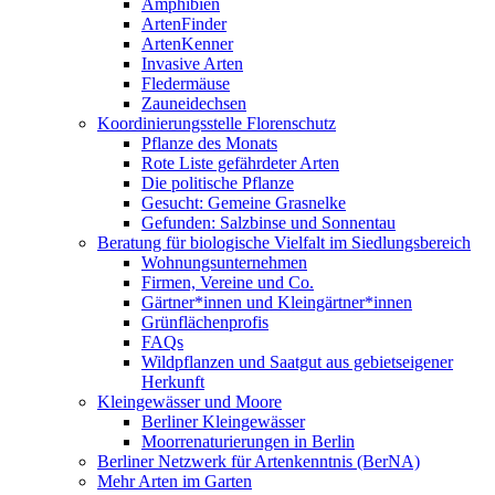
Amphibien
ArtenFinder
ArtenKenner
Invasive Arten
Fledermäuse
Zauneidechsen
Koordinierungsstelle Florenschutz
Pflanze des Monats
Rote Liste gefährdeter Arten
Die politische Pflanze
Gesucht: Gemeine Grasnelke
Gefunden: Salzbinse und Sonnentau
Beratung für biologische Vielfalt im Siedlungsbereich
Wohnungsunternehmen
Firmen, Vereine und Co.
Gärtner*innen und Kleingärtner*innen
Grünflächenprofis
FAQs
Wildpflanzen und Saatgut aus gebietseigener
Herkunft
Kleingewässer und Moore
Berliner Kleingewässer
Moorrenaturierungen in Berlin
Berliner Netzwerk für Artenkenntnis (BerNA)
Mehr Arten im Garten