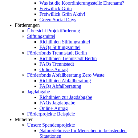
Was ist die Koordinierungsstelle Ehrenamt?
Freiwillick Grün
Freiwillick Grün Aktiv!
Green Social Days
Förderungen
Übersicht Projektförderung
Stiftungsmittel
Richtlinien Stiftungsmittel
FAQs Stiftungsmittel
Förderfonds Trenntstadt Berlin
Richtlinien Trenntstadt Berlin
FAQs Trenntstadt
Online-Antrag
Förderfonds Abfallberatung Zero Waste
Richtlinien Abfallberatung
FAQs Abfallberatung
Jagdabgabe
Richtlinien zur Jagdabgabe
FAQs Jagdabgabe
Online-Antrag
Förderprojekte Beispiele
Mithelfen
Unsere Spendenprojekte
Naturerlebnisse für Menschen in belastenden
Situationen