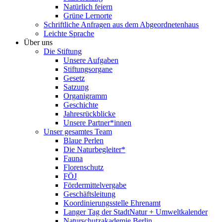
Natürlich feiern
Grüne Lernorte
Schriftliche Anfragen aus dem Abgeordnetenhaus
Leichte Sprache
Über uns
Die Stiftung
Unsere Aufgaben
Stiftungsorgane
Gesetz
Satzung
Organigramm
Geschichte
Jahresrückblicke
Unsere Partner*innen
Unser gesamtes Team
Blaue Perlen
Die Naturbegleiter*
Fauna
Florenschutz
FÖJ
Fördermittelvergabe
Geschäftsleitung
Koordinierungsstelle Ehrenamt
Langer Tag der StadtNatur + Umweltkalender
Naturschutzakademie Berlin