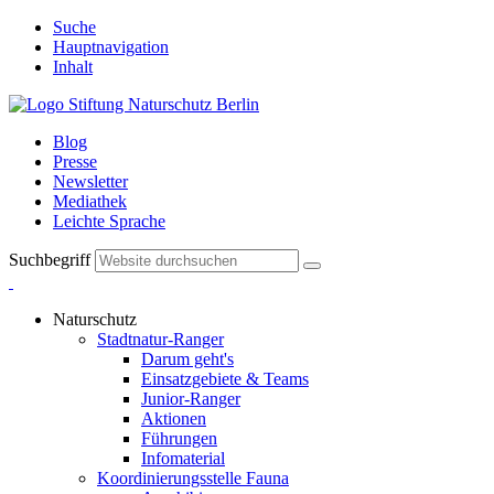
Suche
Hauptnavigation
Inhalt
Blog
Presse
Newsletter
Mediathek
Leichte Sprache
Suchbegriff
Naturschutz
Stadtnatur-Ranger
Darum geht's
Einsatzgebiete & Teams
Junior-Ranger
Aktionen
Führungen
Infomaterial
Koordinierungsstelle Fauna