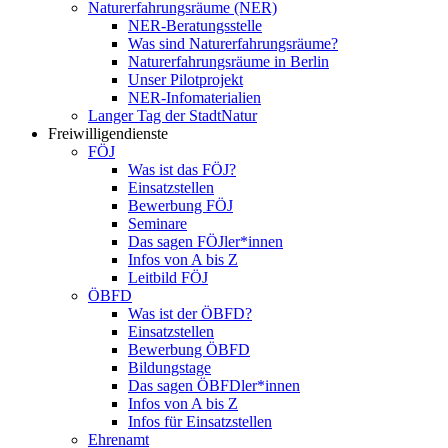
Naturerfahrungsräume (NER)
NER-Beratungsstelle
Was sind Naturerfahrungsräume?
Naturerfahrungsräume in Berlin
Unser Pilotprojekt
NER-Infomaterialien
Langer Tag der StadtNatur
Freiwilligendienste
FÖJ
Was ist das FÖJ?
Einsatzstellen
Bewerbung FÖJ
Seminare
Das sagen FÖJler*innen
Infos von A bis Z
Leitbild FÖJ
ÖBFD
Was ist der ÖBFD?
Einsatzstellen
Bewerbung ÖBFD
Bildungstage
Das sagen ÖBFDler*innen
Infos von A bis Z
Infos für Einsatzstellen
Ehrenamt