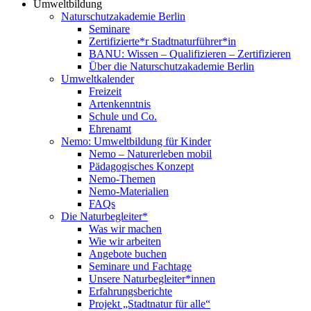
Umweltbildung
Naturschutzakademie Berlin
Seminare
Zertifizierte*r Stadtnaturführer*in
BANU: Wissen – Qualifizieren – Zertifizieren
Über die Naturschutzakademie Berlin
Umweltkalender
Freizeit
Artenkenntnis
Schule und Co.
Ehrenamt
Nemo: Umweltbildung für Kinder
Nemo – Naturerleben mobil
Pädagogisches Konzept
Nemo-Themen
Nemo-Materialien
FAQs
Die Naturbegleiter*
Was wir machen
Wie wir arbeiten
Angebote buchen
Seminare und Fachtage
Unsere Naturbegleiter*innen
Erfahrungsberichte
Projekt „Stadtnatur für alle“