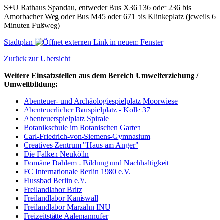
S+U Rathaus Spandau, entweder Bus X36,136 oder 236 bis
Amorbacher Weg oder Bus M45 oder 671 bis Klinkeplatz (jeweils 6
Minuten Fußweg)
Stadtplan
Zurück zur Übersicht
Weitere Einsatzstellen aus dem Bereich Umwelterziehung /
Umweltbildung:
Abenteuer- und Archäologiespielplatz Moorwiese
Abenteuerlicher Bauspielplatz - Kolle 37
Abenteuerspielplatz Spirale
Botanikschule im Botanischen Garten
Carl-Friedrich-von-Siemens-Gymnasium
Creatives Zentrum "Haus am Anger"
Die Falken Neukölln
Domäne Dahlem - Bildung und Nachhaltigkeit
FC Internationale Berlin 1980 e.V.
Flussbad Berlin e.V.
Freilandlabor Britz
Freilandlabor Kaniswall
Freilandlabor Marzahn INU
Freizeitstätte Aalemannufer