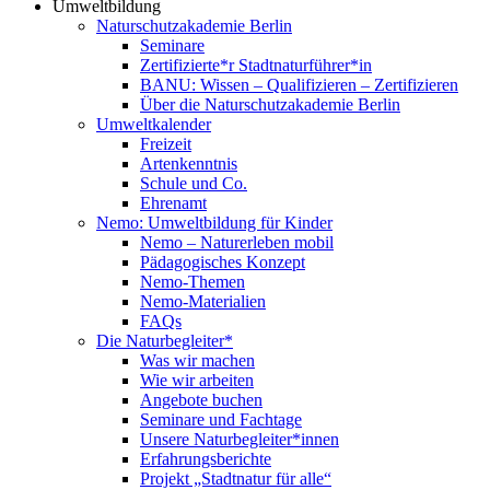
Umweltbildung
Naturschutzakademie Berlin
Seminare
Zertifizierte*r Stadtnaturführer*in
BANU: Wissen – Qualifizieren – Zertifizieren
Über die Naturschutzakademie Berlin
Umweltkalender
Freizeit
Artenkenntnis
Schule und Co.
Ehrenamt
Nemo: Umweltbildung für Kinder
Nemo – Naturerleben mobil
Pädagogisches Konzept
Nemo-Themen
Nemo-Materialien
FAQs
Die Naturbegleiter*
Was wir machen
Wie wir arbeiten
Angebote buchen
Seminare und Fachtage
Unsere Naturbegleiter*innen
Erfahrungsberichte
Projekt „Stadtnatur für alle“