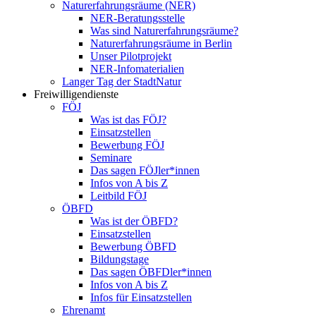
Naturerfahrungsräume (NER)
NER-Beratungsstelle
Was sind Naturerfahrungsräume?
Naturerfahrungsräume in Berlin
Unser Pilotprojekt
NER-Infomaterialien
Langer Tag der StadtNatur
Freiwilligendienste
FÖJ
Was ist das FÖJ?
Einsatzstellen
Bewerbung FÖJ
Seminare
Das sagen FÖJler*innen
Infos von A bis Z
Leitbild FÖJ
ÖBFD
Was ist der ÖBFD?
Einsatzstellen
Bewerbung ÖBFD
Bildungstage
Das sagen ÖBFDler*innen
Infos von A bis Z
Infos für Einsatzstellen
Ehrenamt