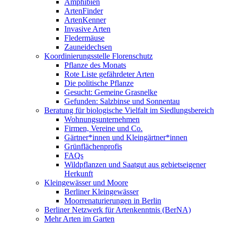
Amphibien
ArtenFinder
ArtenKenner
Invasive Arten
Fledermäuse
Zauneidechsen
Koordinierungsstelle Florenschutz
Pflanze des Monats
Rote Liste gefährdeter Arten
Die politische Pflanze
Gesucht: Gemeine Grasnelke
Gefunden: Salzbinse und Sonnentau
Beratung für biologische Vielfalt im Siedlungsbereich
Wohnungsunternehmen
Firmen, Vereine und Co.
Gärtner*innen und Kleingärtner*innen
Grünflächenprofis
FAQs
Wildpflanzen und Saatgut aus gebietseigener
Herkunft
Kleingewässer und Moore
Berliner Kleingewässer
Moorrenaturierungen in Berlin
Berliner Netzwerk für Artenkenntnis (BerNA)
Mehr Arten im Garten