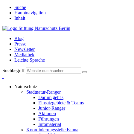
Suche
Hauptnavigation
Inhalt
Blog
Presse
Newsletter
Mediathek
Leichte Sprache
Suchbegriff
Naturschutz
Stadtnatur-Ranger
Darum geht's
Einsatzgebiete & Teams
Junior-Ranger
Aktionen
Führungen
Infomaterial
Koordinierungsstelle Fauna