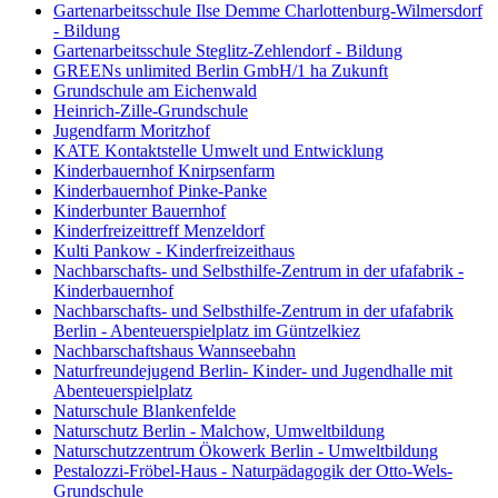
Gartenarbeitsschule Ilse Demme Charlottenburg-Wilmersdorf
- Bildung
Gartenarbeitsschule Steglitz-Zehlendorf - Bildung
GREENs unlimited Berlin GmbH/1 ha Zukunft
Grundschule am Eichenwald
Heinrich-Zille-Grundschule
Jugendfarm Moritzhof
KATE Kontaktstelle Umwelt und Entwicklung
Kinderbauernhof Knirpsenfarm
Kinderbauernhof Pinke-Panke
Kinderbunter Bauernhof
Kinderfreizeittreff Menzeldorf
Kulti Pankow - Kinderfreizeithaus
Nachbarschafts- und Selbsthilfe-Zentrum in der ufafabrik -
Kinderbauernhof
Nachbarschafts- und Selbsthilfe-Zentrum in der ufafabrik
Berlin - Abenteuerspielplatz im Güntzelkiez
Nachbarschaftshaus Wannseebahn
Naturfreundejugend Berlin- Kinder- und Jugendhalle mit
Abenteuerspielplatz
Naturschule Blankenfelde
Naturschutz Berlin - Malchow, Umweltbildung
Naturschutzzentrum Ökowerk Berlin - Umweltbildung
Pestalozzi-Fröbel-Haus - Naturpädagogik der Otto-Wels-
Grundschule