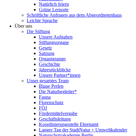
Natürlich feiern
Grüne Lernorte
Schriftliche Anfragen aus dem Abgeordnetenhaus
Leichte Sprache
Über uns
Die Stiftung
Unsere Aufgaben
Stiftungsorgane
Gesetz
Satzung
Organigramm
Geschichte
Jahresrückblicke
Unsere Partner*innen
Unser gesamtes Team
Blaue Perlen
Die Naturbegleiter*
Fauna
Florenschutz
FÖJ
Fördermittelvergabe
Geschäftsleitung
Koordinierungsstelle Ehrenamt
Langer Tag der StadtNatur + Umweltkalender
Naturschutzakademie Berlin