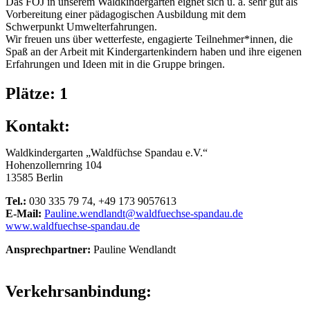
Das FÖJ in unserem Waldkindergarten eignet sich u. a. sehr gut als
Vorbereitung einer pädagogischen Ausbildung mit dem
Schwerpunkt Umwelterfahrungen.
Wir freuen uns über wetterfeste, engagierte Teilnehmer*innen, die
Spaß an der Arbeit mit Kindergartenkindern haben und ihre eigenen
Erfahrungen und Ideen mit in die Gruppe bringen.
Plätze: 1
Kontakt:
Waldkindergarten „Waldfüchse Spandau e.V.“
Hohenzollernring 104
13585 Berlin
Tel.:
030 335 79 74, +49 173 9057613
E-Mail:
Pauline.wendlandt@waldfuechse-spandau.de
www.waldfuechse-spandau.de
Ansprechpartner:
Pauline Wendlandt
Verkehrsanbindung: