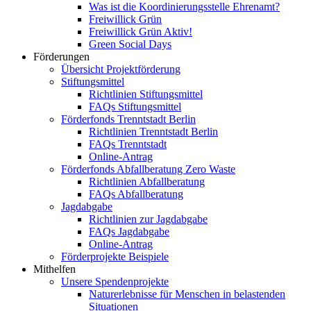
Was ist die Koordinierungsstelle Ehrenamt?
Freiwillick Grün
Freiwillick Grün Aktiv!
Green Social Days
Förderungen
Übersicht Projektförderung
Stiftungsmittel
Richtlinien Stiftungsmittel
FAQs Stiftungsmittel
Förderfonds Trenntstadt Berlin
Richtlinien Trenntstadt Berlin
FAQs Trenntstadt
Online-Antrag
Förderfonds Abfallberatung Zero Waste
Richtlinien Abfallberatung
FAQs Abfallberatung
Jagdabgabe
Richtlinien zur Jagdabgabe
FAQs Jagdabgabe
Online-Antrag
Förderprojekte Beispiele
Mithelfen
Unsere Spendenprojekte
Naturerlebnisse für Menschen in belastenden
Situationen