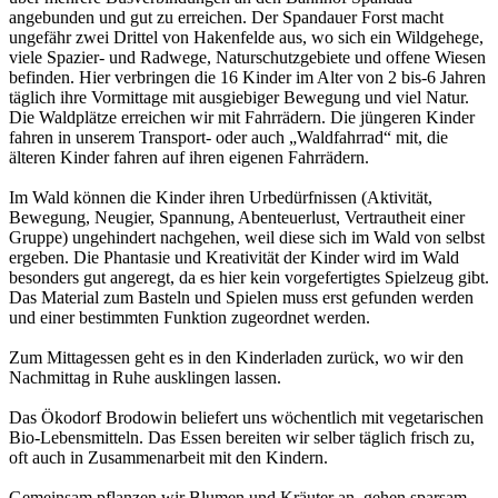
angebunden und gut zu erreichen. Der Spandauer Forst macht
ungefähr zwei Drittel von Hakenfelde aus, wo sich ein Wildgehege,
viele Spazier- und Radwege, Naturschutzgebiete und offene Wiesen
befinden. Hier verbringen die 16 Kinder im Alter von 2 bis-6 Jahren
täglich ihre Vormittage mit ausgiebiger Bewegung und viel Natur.
Die Waldplätze erreichen wir mit Fahrrädern. Die jüngeren Kinder
fahren in unserem Transport- oder auch „Waldfahrrad“ mit, die
älteren Kinder fahren auf ihren eigenen Fahrrädern.
Im Wald können die Kinder ihren Urbedürfnissen (Aktivität,
Bewegung, Neugier, Spannung, Abenteuerlust, Vertrautheit einer
Gruppe) ungehindert nachgehen, weil diese sich im Wald von selbst
ergeben. Die Phantasie und Kreativität der Kinder wird im Wald
besonders gut angeregt, da es hier kein vorgefertigtes Spielzeug gibt.
Das Material zum Basteln und Spielen muss erst gefunden werden
und einer bestimmten Funktion zugeordnet werden.
Zum Mittagessen geht es in den Kinderladen zurück, wo wir den
Nachmittag in Ruhe ausklingen lassen.
Das Ökodorf Brodowin beliefert uns wöchentlich mit vegetarischen
Bio-Lebensmitteln. Das Essen bereiten wir selber täglich frisch zu,
oft auch in Zusammenarbeit mit den Kindern.
Gemeinsam pflanzen wir Blumen und Kräuter an, gehen sparsam