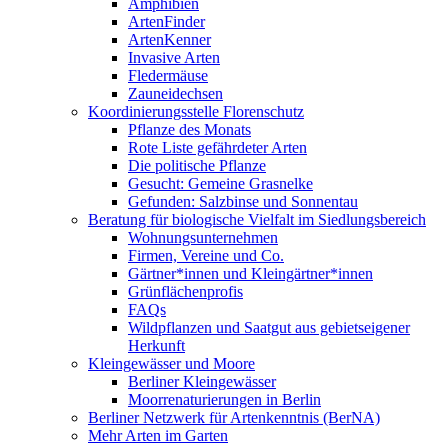
Amphibien
ArtenFinder
ArtenKenner
Invasive Arten
Fledermäuse
Zauneidechsen
Koordinierungsstelle Florenschutz
Pflanze des Monats
Rote Liste gefährdeter Arten
Die politische Pflanze
Gesucht: Gemeine Grasnelke
Gefunden: Salzbinse und Sonnentau
Beratung für biologische Vielfalt im Siedlungsbereich
Wohnungsunternehmen
Firmen, Vereine und Co.
Gärtner*innen und Kleingärtner*innen
Grünflächenprofis
FAQs
Wildpflanzen und Saatgut aus gebietseigener
Herkunft
Kleingewässer und Moore
Berliner Kleingewässer
Moorrenaturierungen in Berlin
Berliner Netzwerk für Artenkenntnis (BerNA)
Mehr Arten im Garten