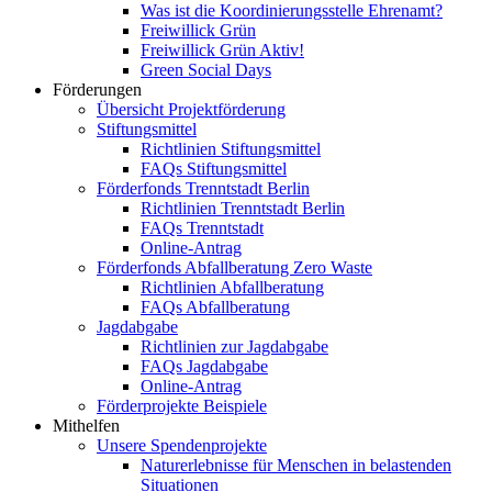
Was ist die Koordinierungsstelle Ehrenamt?
Freiwillick Grün
Freiwillick Grün Aktiv!
Green Social Days
Förderungen
Übersicht Projektförderung
Stiftungsmittel
Richtlinien Stiftungsmittel
FAQs Stiftungsmittel
Förderfonds Trenntstadt Berlin
Richtlinien Trenntstadt Berlin
FAQs Trenntstadt
Online-Antrag
Förderfonds Abfallberatung Zero Waste
Richtlinien Abfallberatung
FAQs Abfallberatung
Jagdabgabe
Richtlinien zur Jagdabgabe
FAQs Jagdabgabe
Online-Antrag
Förderprojekte Beispiele
Mithelfen
Unsere Spendenprojekte
Naturerlebnisse für Menschen in belastenden
Situationen