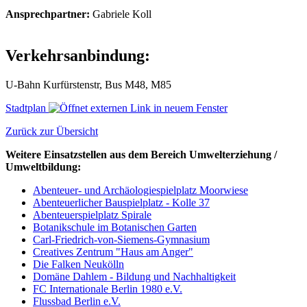
Ansprechpartner:
Gabriele Koll
Verkehrsanbindung:
U-Bahn Kurfürstenstr, Bus M48, M85
Stadtplan
Zurück zur Übersicht
Weitere Einsatzstellen aus dem Bereich Umwelterziehung /
Umweltbildung:
Abenteuer- und Archäologiespielplatz Moorwiese
Abenteuerlicher Bauspielplatz - Kolle 37
Abenteuerspielplatz Spirale
Botanikschule im Botanischen Garten
Carl-Friedrich-von-Siemens-Gymnasium
Creatives Zentrum "Haus am Anger"
Die Falken Neukölln
Domäne Dahlem - Bildung und Nachhaltigkeit
FC Internationale Berlin 1980 e.V.
Flussbad Berlin e.V.