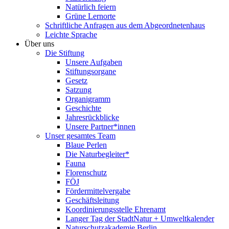
Natürlich feiern
Grüne Lernorte
Schriftliche Anfragen aus dem Abgeordnetenhaus
Leichte Sprache
Über uns
Die Stiftung
Unsere Aufgaben
Stiftungsorgane
Gesetz
Satzung
Organigramm
Geschichte
Jahresrückblicke
Unsere Partner*innen
Unser gesamtes Team
Blaue Perlen
Die Naturbegleiter*
Fauna
Florenschutz
FÖJ
Fördermittelvergabe
Geschäftsleitung
Koordinierungsstelle Ehrenamt
Langer Tag der StadtNatur + Umweltkalender
Naturschutzakademie Berlin