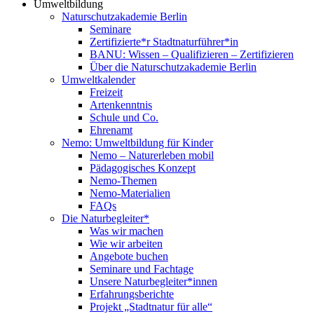
Umweltbildung
Naturschutzakademie Berlin
Seminare
Zertifizierte*r Stadtnaturführer*in
BANU: Wissen – Qualifizieren – Zertifizieren
Über die Naturschutzakademie Berlin
Umweltkalender
Freizeit
Artenkenntnis
Schule und Co.
Ehrenamt
Nemo: Umweltbildung für Kinder
Nemo – Naturerleben mobil
Pädagogisches Konzept
Nemo-Themen
Nemo-Materialien
FAQs
Die Naturbegleiter*
Was wir machen
Wie wir arbeiten
Angebote buchen
Seminare und Fachtage
Unsere Naturbegleiter*innen
Erfahrungsberichte
Projekt „Stadtnatur für alle“