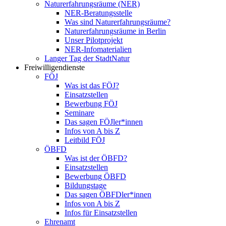
Naturerfahrungsräume (NER)
NER-Beratungsstelle
Was sind Naturerfahrungsräume?
Naturerfahrungsräume in Berlin
Unser Pilotprojekt
NER-Infomaterialien
Langer Tag der StadtNatur
Freiwilligendienste
FÖJ
Was ist das FÖJ?
Einsatzstellen
Bewerbung FÖJ
Seminare
Das sagen FÖJler*innen
Infos von A bis Z
Leitbild FÖJ
ÖBFD
Was ist der ÖBFD?
Einsatzstellen
Bewerbung ÖBFD
Bildungstage
Das sagen ÖBFDler*innen
Infos von A bis Z
Infos für Einsatzstellen
Ehrenamt