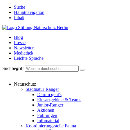
Suche
Hauptnavigation
Inhalt
Blog
Presse
Newsletter
Mediathek
Leichte Sprache
Suchbegriff
Naturschutz
Stadtnatur-Ranger
Darum geht's
Einsatzgebiete & Teams
Junior-Ranger
Aktionen
Führungen
Infomaterial
Koordinierungsstelle Fauna