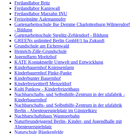
Freilandlabor Britz
Freilandlabor Kaniswall
Freilandlabor Marzahn INU
Freizeitstätte Aalemannufer
Gartenarbeitsschule Ilse Demme Charlottenburg-Wilmersdorf
- Bildung
Gartenarbeitsschule Steglitz-Zehlendorf - Bildung
GREENs unlimited Berlin GmbH/1 ha Zukunft
Grundschule am Eichenwald
Heinrich-Zille-Grundschule
Jugendfarm Moritzhof
KATE Kontaktstelle Umwelt und Entwicklung
Kinderbauernhof Knirpsenfarm
Kinderbauernhof Pinke-Panke
Kinderbunter Bauernhof
Kinderfreizeittreff Menzeldorf
Kulti Pankow - Kinderfreizeithaus
Nachbarschafts- und Selbsthilfe-Zentrum in der ufafabrik -
Kinderbauernhof
Nachbarschafts- und Selbsthilfe-Zentrum in der ufafabrik
Berlin - Abenteuerspielplatz im Güntzelkiez
Nachbarschaftshaus Wannseebahn
Naturfreundejugend Berlin- Kinder- und Jugendhalle mit
Abenteuerspielplatz
Naturschule Blankenfelde