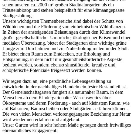
sehen unseren ca. 2000 m² großen Stadtnaturgarten als ein
Trittsteinbiotop und stehen beispielhaft für eine klimaangepasste
Stadtgestaltung.
Unsere wichtigsten Themenbereiche sind dabei der Schutz von
Wildbienen und die Förderung von einheimischen Wildpflanzen.
In Zeiten der ansteigenden Belastungen durch den Klimawandel,
großer gesellschaftlicher Umbrüche, ökologischer Krisen und einer
medialen Überreizung, bietet der Stadtgarten eine wichtige grüne
Lunge zum Durchatmen und zur Naherholung mitten in der Stadt.
Er bietet einen Raum zum Entdecken, zur Erholung und
Entspannung, in dem nicht nur gesundheitsförderliche Aspekte
bedient werden, sondern ebenso sinnstiftende, kreative und
schöpferische Potenziale freigesetzt werden können.
Wir regen dazu an, eine persönliche Lebensgestaltung zu
entwickeln, in der nachhaltiges Handeln ein fester Bestandteil ist.
Der Gemeinschaftsgarten fungiert als naturnaher Raum, in dem
Menschen ab dem Kindergartenalter Wissenswertes über
Ökosysteme und deren Förderung - auch auf kleinstem Raum, wie
auf Balkonen, Baumscheiben oder Stadtgärten - erfahren können.
Die von vielen Menschen verlorengegangene Beziehung zur Natur
wird wieder neu erfahren und aufgebaut.
Unser Garten wird in sehr hohem Maße getragen durch freiwilliges
ehrenamtliches Engagement!