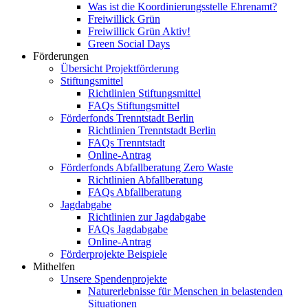
Was ist die Koordinierungsstelle Ehrenamt?
Freiwillick Grün
Freiwillick Grün Aktiv!
Green Social Days
Förderungen
Übersicht Projektförderung
Stiftungsmittel
Richtlinien Stiftungsmittel
FAQs Stiftungsmittel
Förderfonds Trenntstadt Berlin
Richtlinien Trenntstadt Berlin
FAQs Trenntstadt
Online-Antrag
Förderfonds Abfallberatung Zero Waste
Richtlinien Abfallberatung
FAQs Abfallberatung
Jagdabgabe
Richtlinien zur Jagdabgabe
FAQs Jagdabgabe
Online-Antrag
Förderprojekte Beispiele
Mithelfen
Unsere Spendenprojekte
Naturerlebnisse für Menschen in belastenden
Situationen