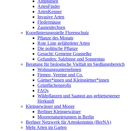
Amphibien
ArtenFinder
ArtenKenner
Invasive Arten
Fledermäuse
Zauneidechsen
Koordinierungsstelle Florenschutz
Pflanze des Monats
Rote Liste gefährdeter Arten
Die politische Pflanze
Gesucht: Gemeine Grasnelke
Gefunden: Salzbinse und Sonnentau
Beratung für biologische Vielfalt im Siedlungsbereich
Wohnungsunternehmen
Firmen, Vereine und Co.
Gärtner*innen und Kleingärtner*innen
Grünflächenprofis
FAQs
Wildpflanzen und Saatgut aus gebietseigener
Herkunft
Kleingewässer und Moore
Berliner Kleingewässer
Moorrenaturierungen in Berlin
Berliner Netzwerk für Artenkenntnis (BerNA)
Mehr Arten im Garten