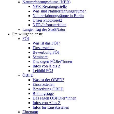
Naturerfahrungsräume (NER)
NER-Beratungsstelle
Was sind Naturerfahrungsräume?
Naturerfahrungsräume in Berlin
Unser Pilotprojekt
NER-Infomaterialien
Langer Tag der StadtNatur
Freiwilligendienste
FÖJ
Was ist das FÖJ?
Einsatzstellen
Bewerbung FÖJ
Seminare
Das sagen FÖJler*innen
Infos von A bis Z
Leitbild FÖJ
ÖBFD
Was ist der ÖBFD?
Einsatzstellen
Bewerbung ÖBFD
Bildungstage
Das sagen ÖBFDler*innen
Infos von A bis Z
Infos für Einsatzstellen
Ehrenamt