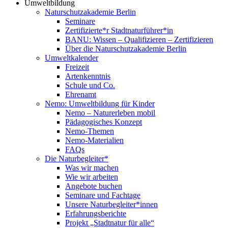
Umweltbildung
Naturschutzakademie Berlin
Seminare
Zertifizierte*r Stadtnaturführer*in
BANU: Wissen – Qualifizieren – Zertifizieren
Über die Naturschutzakademie Berlin
Umweltkalender
Freizeit
Artenkenntnis
Schule und Co.
Ehrenamt
Nemo: Umweltbildung für Kinder
Nemo – Naturerleben mobil
Pädagogisches Konzept
Nemo-Themen
Nemo-Materialien
FAQs
Die Naturbegleiter*
Was wir machen
Wie wir arbeiten
Angebote buchen
Seminare und Fachtage
Unsere Naturbegleiter*innen
Erfahrungsberichte
Projekt „Stadtnatur für alle“