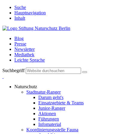
Suche
Hauptnavigation
Inhalt
Blog
Presse
Newsletter
Mediathek
Leichte Sprache
Suchbegriff
Naturschutz
Stadtnatur-Ranger
Darum geht's
Einsatzgebiete & Teams
Junior-Ranger
Aktionen
Führungen
Infomaterial
Koordinierungsstelle Fauna