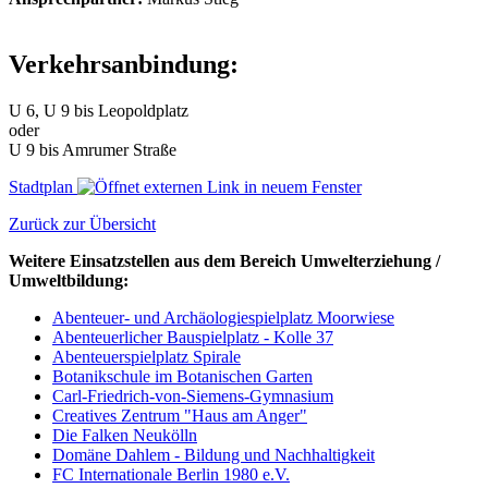
Verkehrsanbindung:
U 6, U 9 bis Leopoldplatz
oder
U 9 bis Amrumer Straße
Stadtplan
Zurück zur Übersicht
Weitere Einsatzstellen aus dem Bereich Umwelterziehung /
Umweltbildung:
Abenteuer- und Archäologiespielplatz Moorwiese
Abenteuerlicher Bauspielplatz - Kolle 37
Abenteuerspielplatz Spirale
Botanikschule im Botanischen Garten
Carl-Friedrich-von-Siemens-Gymnasium
Creatives Zentrum "Haus am Anger"
Die Falken Neukölln
Domäne Dahlem - Bildung und Nachhaltigkeit
FC Internationale Berlin 1980 e.V.