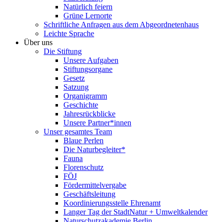
Natürlich feiern
Grüne Lernorte
Schriftliche Anfragen aus dem Abgeordnetenhaus
Leichte Sprache
Über uns
Die Stiftung
Unsere Aufgaben
Stiftungsorgane
Gesetz
Satzung
Organigramm
Geschichte
Jahresrückblicke
Unsere Partner*innen
Unser gesamtes Team
Blaue Perlen
Die Naturbegleiter*
Fauna
Florenschutz
FÖJ
Fördermittelvergabe
Geschäftsleitung
Koordinierungsstelle Ehrenamt
Langer Tag der StadtNatur + Umweltkalender
Naturschutzakademie Berlin