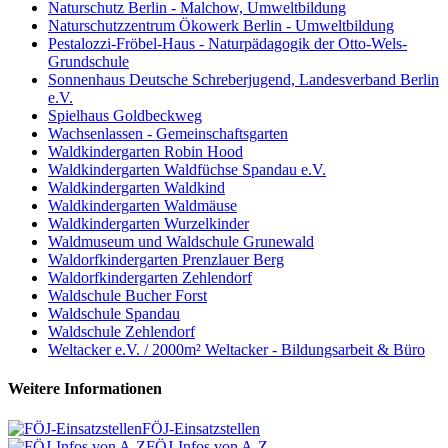
Naturschutz Berlin - Malchow, Umweltbildung
Naturschutzzentrum Ökowerk Berlin - Umweltbildung
Pestalozzi-Fröbel-Haus - Naturpädagogik der Otto-Wels-
Grundschule
Sonnenhaus Deutsche Schreberjugend, Landesverband Berlin
e.V.
Spielhaus Goldbeckweg
Wachsenlassen - Gemeinschaftsgarten
Waldkindergarten Robin Hood
Waldkindergarten Waldfüchse Spandau e.V.
Waldkindergarten Waldkind
Waldkindergarten Waldmäuse
Waldkindergarten Wurzelkinder
Waldmuseum und Waldschule Grunewald
Waldorfkindergarten Prenzlauer Berg
Waldorfkindergarten Zehlendorf
Waldschule Bucher Forst
Waldschule Spandau
Waldschule Zehlendorf
Weltacker e.V. / 2000m² Weltacker - Bildungsarbeit & Büro
Weitere Informationen
FÖJ-Einsatzstellen
FÖJ-Infos von A-Z