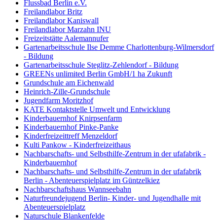
Flussbad Berlin e.V.
Freilandlabor Britz
Freilandlabor Kaniswall
Freilandlabor Marzahn INU
Freizeitstätte Aalemannufer
Gartenarbeitsschule Ilse Demme Charlottenburg-Wilmersdorf
- Bildung
Gartenarbeitsschule Steglitz-Zehlendorf - Bildung
GREENs unlimited Berlin GmbH/1 ha Zukunft
Grundschule am Eichenwald
Heinrich-Zille-Grundschule
Jugendfarm Moritzhof
KATE Kontaktstelle Umwelt und Entwicklung
Kinderbauernhof Knirpsenfarm
Kinderbauernhof Pinke-Panke
Kinderfreizeittreff Menzeldorf
Kulti Pankow - Kinderfreizeithaus
Nachbarschafts- und Selbsthilfe-Zentrum in der ufafabrik -
Kinderbauernhof
Nachbarschafts- und Selbsthilfe-Zentrum in der ufafabrik
Berlin - Abenteuerspielplatz im Güntzelkiez
Nachbarschaftshaus Wannseebahn
Naturfreundejugend Berlin- Kinder- und Jugendhalle mit
Abenteuerspielplatz
Naturschule Blankenfelde