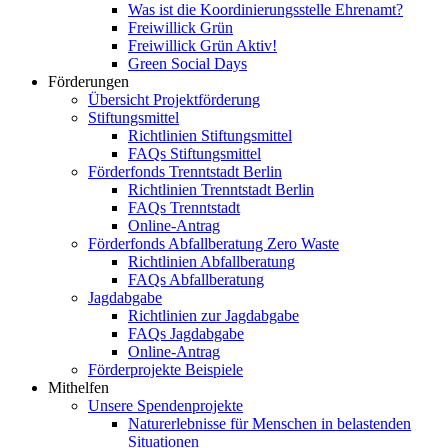
Was ist die Koordinierungsstelle Ehrenamt?
Freiwillick Grün
Freiwillick Grün Aktiv!
Green Social Days
Förderungen
Übersicht Projektförderung
Stiftungsmittel
Richtlinien Stiftungsmittel
FAQs Stiftungsmittel
Förderfonds Trenntstadt Berlin
Richtlinien Trenntstadt Berlin
FAQs Trenntstadt
Online-Antrag
Förderfonds Abfallberatung Zero Waste
Richtlinien Abfallberatung
FAQs Abfallberatung
Jagdabgabe
Richtlinien zur Jagdabgabe
FAQs Jagdabgabe
Online-Antrag
Förderprojekte Beispiele
Mithelfen
Unsere Spendenprojekte
Naturerlebnisse für Menschen in belastenden
Situationen