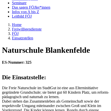
Seminare
Das sagen FÖJler*innen
Infos von A bis Z
Leitbild FÖJ
Home
Freiwilligendienste
FÖJ
Einsatzstellen
Naturschule Blankenfelde
ES-Nummer: 325
Die Einsatzstelle:
Die Freie Naturschule im StadtGut ist eine aus Elterninitiative
gegründete Grundschule; sie bietet gut 60 Kindern Platz, um reform-
pädagogisch und naturnah zu lernen.
Dabei stehen das Zusammenleben als Gemeinschaft sowie der
respektvolle Umgang miteinander zwischen Groß und Klein im
Vordergrund. Die Kinder können lernen, Regeln durch eigene