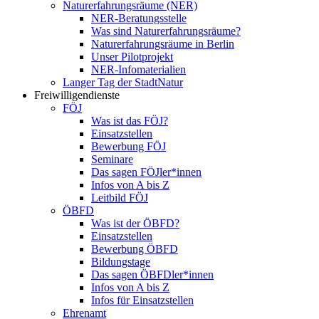
Naturerfahrungsräume (NER)
NER-Beratungsstelle
Was sind Naturerfahrungsräume?
Naturerfahrungsräume in Berlin
Unser Pilotprojekt
NER-Infomaterialien
Langer Tag der StadtNatur
Freiwilligendienste
FÖJ
Was ist das FÖJ?
Einsatzstellen
Bewerbung FÖJ
Seminare
Das sagen FÖJler*innen
Infos von A bis Z
Leitbild FÖJ
ÖBFD
Was ist der ÖBFD?
Einsatzstellen
Bewerbung ÖBFD
Bildungstage
Das sagen ÖBFDler*innen
Infos von A bis Z
Infos für Einsatzstellen
Ehrenamt