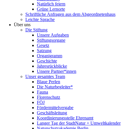
Natürlich feiern
Grüne Lernorte
Schriftliche Anfragen aus dem Abgeordnetenhaus
Leichte Sprache
Über uns
Die Stiftung
Unsere Aufgaben
Stiftungsorgane
Gesetz
Satzung
Organigramm
Geschichte
Jahresrückblicke
Unsere Partner*innen
Unser gesamtes Team
Blaue Perlen
Die Naturbegleiter*
Fauna
Florenschutz
FÖJ
Fördermittelvergabe
Geschäftsleitung
Koordinierungsstelle Ehrenamt
Langer Tag der StadtNatur + Umweltkalender
Naturschutzakademie Berlin