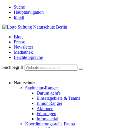
Suche
Hauptnavigation
Inhalt
Blog
Presse
Newsletter
Mediathek
Leichte Sprache
Suchbegriff
Naturschutz
Stadtnatur-Ranger
Darum geht's
Einsatzgebiete & Teams
Junior-Ranger
Aktionen
Führungen
Infomaterial
Koordinierungsstelle Fauna