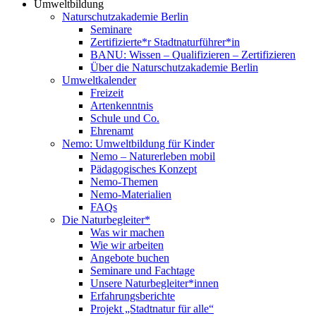
Umweltbildung
Naturschutzakademie Berlin
Seminare
Zertifizierte*r Stadtnaturführer*in
BANU: Wissen – Qualifizieren – Zertifizieren
Über die Naturschutzakademie Berlin
Umweltkalender
Freizeit
Artenkenntnis
Schule und Co.
Ehrenamt
Nemo: Umweltbildung für Kinder
Nemo – Naturerleben mobil
Pädagogisches Konzept
Nemo-Themen
Nemo-Materialien
FAQs
Die Naturbegleiter*
Was wir machen
Wie wir arbeiten
Angebote buchen
Seminare und Fachtage
Unsere Naturbegleiter*innen
Erfahrungsberichte
Projekt „Stadtnatur für alle“