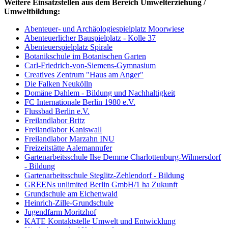
Weitere Einsatzstellen aus dem Bereich Umwelterziehung /
Umweltbildung:
Abenteuer- und Archäologiespielplatz Moorwiese
Abenteuerlicher Bauspielplatz - Kolle 37
Abenteuerspielplatz Spirale
Botanikschule im Botanischen Garten
Carl-Friedrich-von-Siemens-Gymnasium
Creatives Zentrum "Haus am Anger"
Die Falken Neukölln
Domäne Dahlem - Bildung und Nachhaltigkeit
FC Internationale Berlin 1980 e.V.
Flussbad Berlin e.V.
Freilandlabor Britz
Freilandlabor Kaniswall
Freilandlabor Marzahn INU
Freizeitstätte Aalemannufer
Gartenarbeitsschule Ilse Demme Charlottenburg-Wilmersdorf
- Bildung
Gartenarbeitsschule Steglitz-Zehlendorf - Bildung
GREENs unlimited Berlin GmbH/1 ha Zukunft
Grundschule am Eichenwald
Heinrich-Zille-Grundschule
Jugendfarm Moritzhof
KATE Kontaktstelle Umwelt und Entwicklung