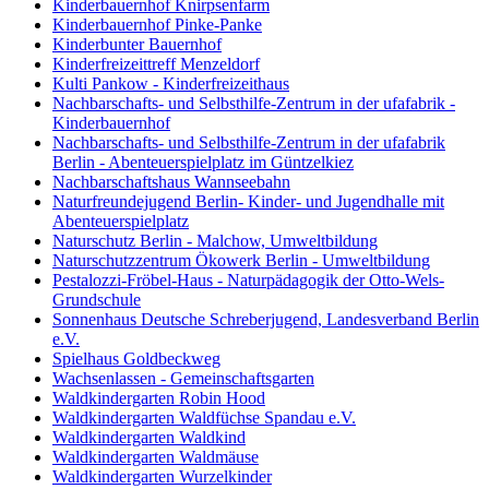
Kinderbauernhof Knirpsenfarm
Kinderbauernhof Pinke-Panke
Kinderbunter Bauernhof
Kinderfreizeittreff Menzeldorf
Kulti Pankow - Kinderfreizeithaus
Nachbarschafts- und Selbsthilfe-Zentrum in der ufafabrik -
Kinderbauernhof
Nachbarschafts- und Selbsthilfe-Zentrum in der ufafabrik
Berlin - Abenteuerspielplatz im Güntzelkiez
Nachbarschaftshaus Wannseebahn
Naturfreundejugend Berlin- Kinder- und Jugendhalle mit
Abenteuerspielplatz
Naturschutz Berlin - Malchow, Umweltbildung
Naturschutzzentrum Ökowerk Berlin - Umweltbildung
Pestalozzi-Fröbel-Haus - Naturpädagogik der Otto-Wels-
Grundschule
Sonnenhaus Deutsche Schreberjugend, Landesverband Berlin
e.V.
Spielhaus Goldbeckweg
Wachsenlassen - Gemeinschaftsgarten
Waldkindergarten Robin Hood
Waldkindergarten Waldfüchse Spandau e.V.
Waldkindergarten Waldkind
Waldkindergarten Waldmäuse
Waldkindergarten Wurzelkinder