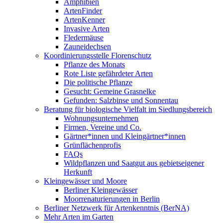
Amphibien
ArtenFinder
ArtenKenner
Invasive Arten
Fledermäuse
Zauneidechsen
Koordinierungsstelle Florenschutz
Pflanze des Monats
Rote Liste gefährdeter Arten
Die politische Pflanze
Gesucht: Gemeine Grasnelke
Gefunden: Salzbinse und Sonnentau
Beratung für biologische Vielfalt im Siedlungsbereich
Wohnungsunternehmen
Firmen, Vereine und Co.
Gärtner*innen und Kleingärtner*innen
Grünflächenprofis
FAQs
Wildpflanzen und Saatgut aus gebietseigener
Herkunft
Kleingewässer und Moore
Berliner Kleingewässer
Moorrenaturierungen in Berlin
Berliner Netzwerk für Artenkenntnis (BerNA)
Mehr Arten im Garten