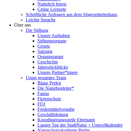
Natürlich feiern
Grüne Lernorte
Schriftliche Anfragen aus dem Abgeordnetenhaus
Leichte Sprache
Über uns
Die Stiftung
Unsere Aufgaben
Stiftungsorgane
Gesetz
Satzung
Organigramm
Geschichte
Jahresrückblicke
Unsere Partner*innen
Unser gesamtes Team
Blaue Perlen
Die Naturbegleiter*
Fauna
Florenschutz
FÖJ
Fördermittelvergabe
Geschäftsleitung
Koordinierungsstelle Ehrenamt
Langer Tag der StadtNatur + Umweltkalender
Naturschutzakademie Berlin