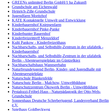
GREENs unlimited Berlin GmbH/1 ha Zukunft
Grundschule am Eichenwald
Heinrich-Zille-Grundschule
Jugendfarm Moritzhof
KATE Kontaktstelle Umwelt und Entwicklung
Kinderbauernhof Knirpsenfarm
Kinderbauernhof Pinke-Panke
Kinderbunter Bauernhof
Kinderfreizeittreff Menzeldorf
Kulti Pankow - Kinderfreizeithaus
Nachbarschafts- und Selbsthilfe-Zentrum in der ufafabrik -
Kinderbauernhof
Nachbarschafts- und Selbsthilfe-Zentrum in der ufafabrik
Berlin - Abenteuerspielplatz im Güntzelkiez
Nachbarschaftshaus Wannseebahn
Naturfreundejugend Berlin- Kinder- und Jugendhalle mit
Abenteuerspielplatz
Naturschule Blankenfelde
Naturschutz Berlin - Malchow, Umweltbildung
Naturschutzzentrum Ökowerk Berlin - Umweltbildung
Pestalozzi-Fröbel-Haus - Naturpädagogik der Otto-Wels-
Grundschule
Sonnenhaus Deutsche Schreberjugend, Landesverband Berlin
e.V.
Spielhaus Goldbeckweg