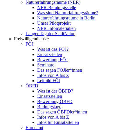
Naturerfahrungsräume (NER)
NER-Beratungsstelle
Was sind Naturerfahrungsräume?
Naturerfahrungsräume in Berlin
Unser Pilotprojekt
NER-Infomaterialien
Langer Tag der StadtNatur
Freiwilligendienste
FÖJ
Was ist das FÖJ?
Einsatzstellen
Bewerbung FÖJ
Seminare
Das sagen FÖJler*innen
Infos von A bis Z
Leitbild FÖJ
ÖBFD
Was ist der ÖBFD?
Einsatzstellen
Bewerbung ÖBFD
Bildungstage
Das sagen ÖBFDler*innen
Infos von A bis Z
Infos für Einsatzstellen
Ehrenamt