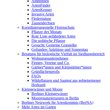
Amphibien
ArtenFinder
ArtenKenner
Invasive Arten
Fledermäuse
Zauneidechsen
Koordinierungsstelle Florenschutz
Pflanze des Monats
Rote Liste gefährdeter Arten
Die politische Pflanze
Gesucht: Gemeine Grasnelke
Gefunden: Salzbinse und Sonnentau
Beratung für biologische Vielfalt im Siedlungsbereich
Wohnungsunternehmen
Firmen, Vereine und Co.
Gärtner*innen und Kleingärtner*innen
Grünflächenprofis
FAQs
Wildpflanzen und Saatgut aus gebietseigener
Herkunft
Kleingewässer und Moore
Berliner Kleingewässer
Moorrenaturierungen in Berlin
Berliner Netzwerk für Artenkenntnis (BerNA)
Mehr Arten im Garten