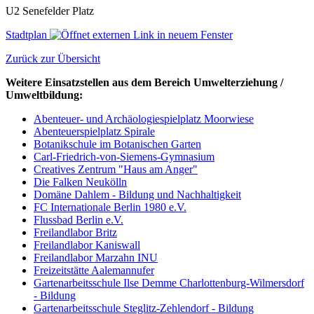
U2 Senefelder Platz
Stadtplan
Zurück zur Übersicht
Weitere Einsatzstellen aus dem Bereich Umwelterziehung /
Umweltbildung:
Abenteuer- und Archäologiespielplatz Moorwiese
Abenteuerspielplatz Spirale
Botanikschule im Botanischen Garten
Carl-Friedrich-von-Siemens-Gymnasium
Creatives Zentrum "Haus am Anger"
Die Falken Neukölln
Domäne Dahlem - Bildung und Nachhaltigkeit
FC Internationale Berlin 1980 e.V.
Flussbad Berlin e.V.
Freilandlabor Britz
Freilandlabor Kaniswall
Freilandlabor Marzahn INU
Freizeitstätte Aalemannufer
Gartenarbeitsschule Ilse Demme Charlottenburg-Wilmersdorf
- Bildung
Gartenarbeitsschule Steglitz-Zehlendorf - Bildung