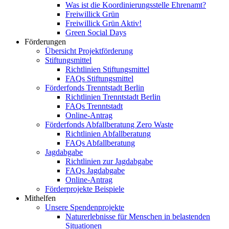
Was ist die Koordinierungsstelle Ehrenamt?
Freiwillick Grün
Freiwillick Grün Aktiv!
Green Social Days
Förderungen
Übersicht Projektförderung
Stiftungsmittel
Richtlinien Stiftungsmittel
FAQs Stiftungsmittel
Förderfonds Trenntstadt Berlin
Richtlinien Trenntstadt Berlin
FAQs Trenntstadt
Online-Antrag
Förderfonds Abfallberatung Zero Waste
Richtlinien Abfallberatung
FAQs Abfallberatung
Jagdabgabe
Richtlinien zur Jagdabgabe
FAQs Jagdabgabe
Online-Antrag
Förderprojekte Beispiele
Mithelfen
Unsere Spendenprojekte
Naturerlebnisse für Menschen in belastenden
Situationen