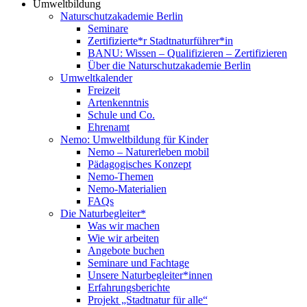
Umweltbildung
Naturschutzakademie Berlin
Seminare
Zertifizierte*r Stadtnaturführer*in
BANU: Wissen – Qualifizieren – Zertifizieren
Über die Naturschutzakademie Berlin
Umweltkalender
Freizeit
Artenkenntnis
Schule und Co.
Ehrenamt
Nemo: Umweltbildung für Kinder
Nemo – Naturerleben mobil
Pädagogisches Konzept
Nemo-Themen
Nemo-Materialien
FAQs
Die Naturbegleiter*
Was wir machen
Wie wir arbeiten
Angebote buchen
Seminare und Fachtage
Unsere Naturbegleiter*innen
Erfahrungsberichte
Projekt „Stadtnatur für alle“