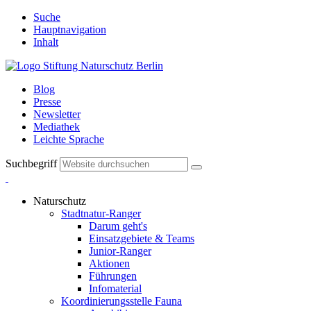
Suche
Hauptnavigation
Inhalt
Blog
Presse
Newsletter
Mediathek
Leichte Sprache
Suchbegriff
Naturschutz
Stadtnatur-Ranger
Darum geht's
Einsatzgebiete & Teams
Junior-Ranger
Aktionen
Führungen
Infomaterial
Koordinierungsstelle Fauna