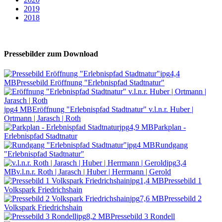
2019
2018
Pressebilder zum Download
jpg
4,4
MB
Pressebild Eröffnung "Erlebnispfad Stadtnatur"
jpg
4 MB
Eröffnung "Erlebnispfad Stadtnatur" v.l.n.r. Huber |
Ortmann | Jarasch | Roth
jpg
4,9 MB
Parkplan -
Erlebnispfad Stadtnatur
jpg
4 MB
Rundgang
"Erlebnispfad Stadtnatur"
jpg
3,4
MB
v.l.n.r. Roth | Jarasch | Huber | Herrmann | Gerold
jpg
1,4 MB
Pressebild 1
Volkspark Friedrichshain
jpg
7,6 MB
Pressebild 2
Volkspark Friedrichshain
jpg
8,2 MB
Pressebild 3 Rondell