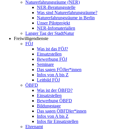
Naturerfahrungsräume (NER)
NER-Beratungsstelle
Was sind Naturerfahrungsräume?
Naturerfahrungsräume in Berlin
Unser Pilotprojekt
NER-Infomaterialien
Langer Tag der StadtNatur
Freiwilligendienste
FÖJ
Was ist das FÖJ?
Einsatzstellen
Bewerbung FÖJ
Seminare
Das sagen FÖJler*innen
Infos von A bis Z
Leitbild FÖJ
ÖBFD
Was ist der ÖBFD?
Einsatzstellen
Bewerbung ÖBFD
Bildungstage
Das sagen ÖBFDler*innen
Infos von A bis Z
Infos für Einsatzstellen
Ehrenamt