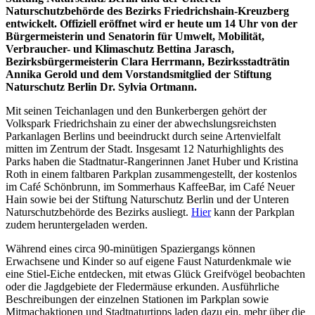
Naturschutzbehörde des Bezirks Friedrichshain-Kreuzberg
entwickelt. Offiziell eröffnet wird er heute um 14 Uhr von der
Bürgermeisterin und Senatorin für Umwelt, Mobilität,
Verbraucher- und Klimaschutz Bettina Jarasch,
Bezirksbürgermeisterin Clara Herrmann, Bezirksstadträtin
Annika Gerold und dem Vorstandsmitglied der Stiftung
Naturschutz Berlin Dr. Sylvia Ortmann.
Mit seinen Teichanlagen und den Bunkerbergen gehört der
Volkspark Friedrichshain zu einer der abwechslungsreichsten
Parkanlagen Berlins und beeindruckt durch seine Artenvielfalt
mitten im Zentrum der Stadt. Insgesamt 12 Naturhighlights des
Parks haben die Stadtnatur-Rangerinnen Janet Huber und Kristina
Roth in einem faltbaren Parkplan zusammengestellt, der kostenlos
im Café Schönbrunn, im Sommerhaus KaffeeBar, im Café Neuer
Hain sowie bei der Stiftung Naturschutz Berlin und der Unteren
Naturschutzbehörde des Bezirks ausliegt.
Hier
kann der Parkplan
zudem heruntergeladen werden.
Während eines circa 90-minütigen Spaziergangs können
Erwachsene und Kinder so auf eigene Faust Naturdenkmale wie
eine Stiel-Eiche entdecken, mit etwas Glück Greifvögel beobachten
oder die Jagdgebiete der Fledermäuse erkunden. Ausführliche
Beschreibungen der einzelnen Stationen im Parkplan sowie
Mitmachaktionen und Stadtnaturtipps laden dazu ein, mehr über die