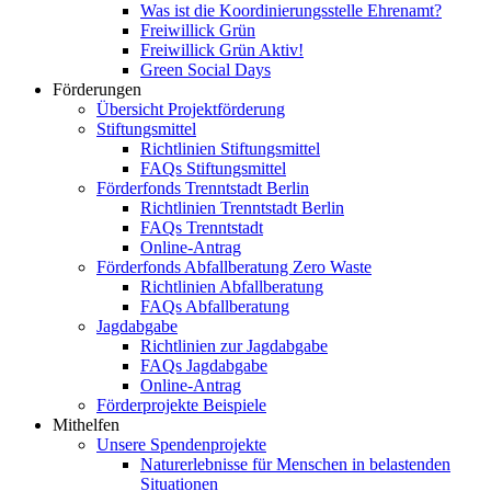
Was ist die Koordinierungsstelle Ehrenamt?
Freiwillick Grün
Freiwillick Grün Aktiv!
Green Social Days
Förderungen
Übersicht Projektförderung
Stiftungsmittel
Richtlinien Stiftungsmittel
FAQs Stiftungsmittel
Förderfonds Trenntstadt Berlin
Richtlinien Trenntstadt Berlin
FAQs Trenntstadt
Online-Antrag
Förderfonds Abfallberatung Zero Waste
Richtlinien Abfallberatung
FAQs Abfallberatung
Jagdabgabe
Richtlinien zur Jagdabgabe
FAQs Jagdabgabe
Online-Antrag
Förderprojekte Beispiele
Mithelfen
Unsere Spendenprojekte
Naturerlebnisse für Menschen in belastenden
Situationen