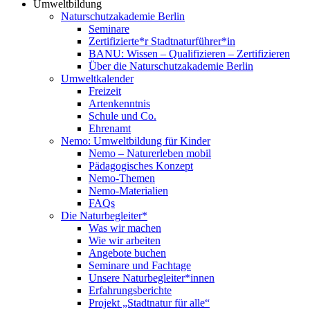
Umweltbildung
Naturschutzakademie Berlin
Seminare
Zertifizierte*r Stadtnaturführer*in
BANU: Wissen – Qualifizieren – Zertifizieren
Über die Naturschutzakademie Berlin
Umweltkalender
Freizeit
Artenkenntnis
Schule und Co.
Ehrenamt
Nemo: Umweltbildung für Kinder
Nemo – Naturerleben mobil
Pädagogisches Konzept
Nemo-Themen
Nemo-Materialien
FAQs
Die Naturbegleiter*
Was wir machen
Wie wir arbeiten
Angebote buchen
Seminare und Fachtage
Unsere Naturbegleiter*innen
Erfahrungsberichte
Projekt „Stadtnatur für alle“