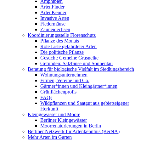
Amphibien
ArtenFinder
ArtenKenner
Invasive Arten
Fledermäuse
Zauneidechsen
Koordinierungsstelle Florenschutz
Pflanze des Monats
Rote Liste gefährdeter Arten
Die politische Pflanze
Gesucht: Gemeine Grasnelke
Gefunden: Salzbinse und Sonnentau
Beratung für biologische Vielfalt im Siedlungsbereich
Wohnungsunternehmen
Firmen, Vereine und Co.
Gärtner*innen und Kleingärtner*innen
Grünflächenprofis
FAQs
Wildpflanzen und Saatgut aus gebietseigener
Herkunft
Kleingewässer und Moore
Berliner Kleingewässer
Moorrenaturierungen in Berlin
Berliner Netzwerk für Artenkenntnis (BerNA)
Mehr Arten im Garten