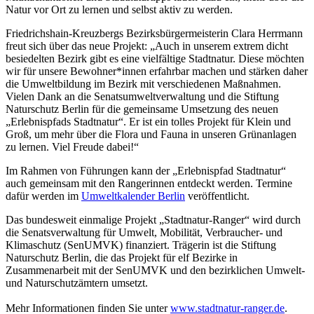
Natur vor Ort zu lernen und selbst aktiv zu werden.
Friedrichshain-Kreuzbergs Bezirksbürgermeisterin Clara Herrmann
freut sich über das neue Projekt: „Auch in unserem extrem dicht
besiedelten Bezirk gibt es eine vielfältige Stadtnatur. Diese möchten
wir für unsere Bewohner*innen erfahrbar machen und stärken daher
die Umweltbildung im Bezirk mit verschiedenen Maßnahmen.
Vielen Dank an die Senatsumweltverwaltung und die Stiftung
Naturschutz Berlin für die gemeinsame Umsetzung des neuen
„Erlebnispfads Stadtnatur“. Er ist ein tolles Projekt für Klein und
Groß, um mehr über die Flora und Fauna in unseren Grünanlagen
zu lernen. Viel Freude dabei!“
Im Rahmen von Führungen kann der „Erlebnispfad Stadtnatur“
auch gemeinsam mit den Rangerinnen entdeckt werden. Termine
dafür werden im
Umweltkalender Berlin
veröffentlicht.
Das bundesweit einmalige Projekt „Stadtnatur-Ranger“ wird durch
die Senatsverwaltung für Umwelt, Mobilität, Verbraucher- und
Klimaschutz (SenUMVK) finanziert. Trägerin ist die Stiftung
Naturschutz Berlin, die das Projekt für elf Bezirke in
Zusammenarbeit mit der SenUMVK und den bezirklichen Umwelt-
und Naturschutzämtern umsetzt.
Mehr Informationen finden Sie unter
www.stadtnatur-ranger.de
.