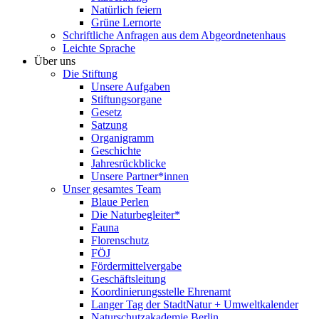
Natürlich feiern
Grüne Lernorte
Schriftliche Anfragen aus dem Abgeordnetenhaus
Leichte Sprache
Über uns
Die Stiftung
Unsere Aufgaben
Stiftungsorgane
Gesetz
Satzung
Organigramm
Geschichte
Jahresrückblicke
Unsere Partner*innen
Unser gesamtes Team
Blaue Perlen
Die Naturbegleiter*
Fauna
Florenschutz
FÖJ
Fördermittelvergabe
Geschäftsleitung
Koordinierungsstelle Ehrenamt
Langer Tag der StadtNatur + Umweltkalender
Naturschutzakademie Berlin