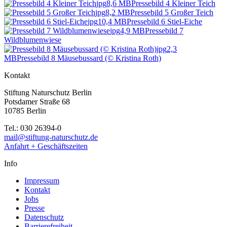
jpg
8,6 MB
Pressebild 4 Kleiner Teich
jpg
8,2 MB
Pressebild 5 Großer Teich
jpg
10,4 MB
Pressebild 6 Stiel-Eiche
jpg
4,9 MB
Pressebild 7
Wildblumenwiese
jpg
2,3
MB
Pressebild 8 Mäusebussard (© Kristina Roth)
Kontakt
Stiftung Naturschutz Berlin
Potsdamer Straße 68
10785 Berlin
Tel.: 030 26394-0
mail@stiftung-naturschutz.de
Anfahrt + Geschäftszeiten
Info
Impressum
Kontakt
Jobs
Presse
Datenschutz
Barrierefreiheit