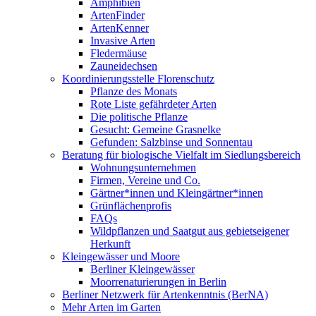
Amphibien
ArtenFinder
ArtenKenner
Invasive Arten
Fledermäuse
Zauneidechsen
Koordinierungsstelle Florenschutz
Pflanze des Monats
Rote Liste gefährdeter Arten
Die politische Pflanze
Gesucht: Gemeine Grasnelke
Gefunden: Salzbinse und Sonnentau
Beratung für biologische Vielfalt im Siedlungsbereich
Wohnungsunternehmen
Firmen, Vereine und Co.
Gärtner*innen und Kleingärtner*innen
Grünflächenprofis
FAQs
Wildpflanzen und Saatgut aus gebietseigener
Herkunft
Kleingewässer und Moore
Berliner Kleingewässer
Moorrenaturierungen in Berlin
Berliner Netzwerk für Artenkenntnis (BerNA)
Mehr Arten im Garten