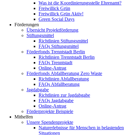
Was ist die Koordinierungsstelle Ehrenamt?
Freiwillick Grün
Freiwillick Grün Aktiv!
Green Social Days
Förderungen
Übersicht Projektförderung
Stiftungsmittel
Richtlinien Stiftungsmittel
FAQs Stiftungsmittel
Förderfonds Trenntstadt Berlin
Richtlinien Trenntstadt Berlin
FAQs Trenntstadt
Online-Antrag
Förderfonds Abfallberatung Zero Waste
Richtlinien Abfallberatung
FAQs Abfallberatung
Jagdabgabe
Richtlinien zur Jagdabgabe
FAQs Jagdabgabe
Online-Antrag
Förderprojekte Beispiele
Mithelfen
Unsere Spendenprojekte
Naturerlebnisse für Menschen in belastenden
Situationen