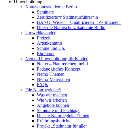
Umweltbildung
Naturschutzakademie Berlin
Seminare
Zertifizierte*r Stadtnaturführer*in
BANU: Wissen – Qualifizieren – Zertifizieren
Über die Naturschutzakademie Berlin
Umweltkalender
Freizeit
Artenkenntnis
Schule und Co.
Ehrenamt
Nemo: Umweltbildung für Kinder
Nemo – Naturerleben mobil
Pädagogisches Konzept
Nemo-Themen
Nemo-Materialien
FAQs
Die Naturbegleiter*
Was wir machen
Wie wir arbeiten
Angebote buchen
Seminare und Fachtage
Unsere Naturbegleiter*innen
Erfahrungsberichte
Projekt „Stadtnatur für alle“