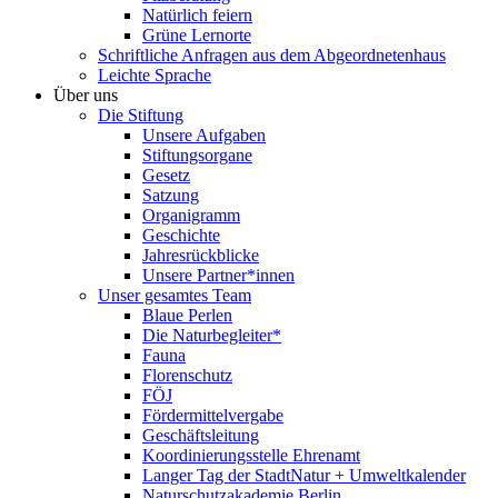
Natürlich feiern
Grüne Lernorte
Schriftliche Anfragen aus dem Abgeordnetenhaus
Leichte Sprache
Über uns
Die Stiftung
Unsere Aufgaben
Stiftungsorgane
Gesetz
Satzung
Organigramm
Geschichte
Jahresrückblicke
Unsere Partner*innen
Unser gesamtes Team
Blaue Perlen
Die Naturbegleiter*
Fauna
Florenschutz
FÖJ
Fördermittelvergabe
Geschäftsleitung
Koordinierungsstelle Ehrenamt
Langer Tag der StadtNatur + Umweltkalender
Naturschutzakademie Berlin