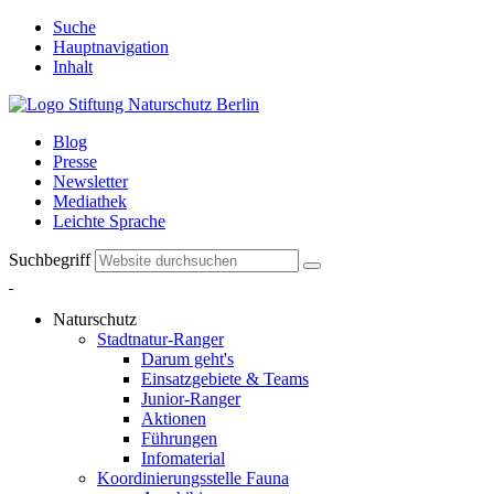
Suche
Hauptnavigation
Inhalt
Blog
Presse
Newsletter
Mediathek
Leichte Sprache
Suchbegriff
Naturschutz
Stadtnatur-Ranger
Darum geht's
Einsatzgebiete & Teams
Junior-Ranger
Aktionen
Führungen
Infomaterial
Koordinierungsstelle Fauna