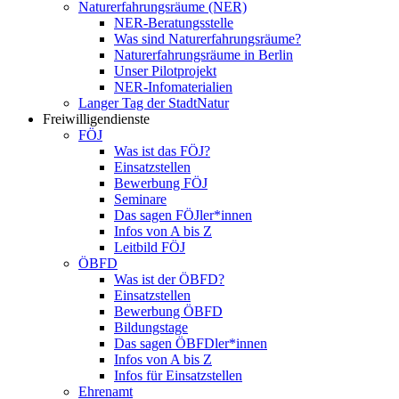
Naturerfahrungsräume (NER)
NER-Beratungsstelle
Was sind Naturerfahrungsräume?
Naturerfahrungsräume in Berlin
Unser Pilotprojekt
NER-Infomaterialien
Langer Tag der StadtNatur
Freiwilligendienste
FÖJ
Was ist das FÖJ?
Einsatzstellen
Bewerbung FÖJ
Seminare
Das sagen FÖJler*innen
Infos von A bis Z
Leitbild FÖJ
ÖBFD
Was ist der ÖBFD?
Einsatzstellen
Bewerbung ÖBFD
Bildungstage
Das sagen ÖBFDler*innen
Infos von A bis Z
Infos für Einsatzstellen
Ehrenamt