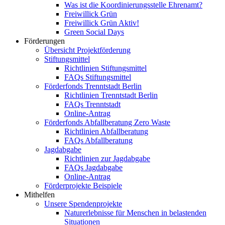
Was ist die Koordinierungsstelle Ehrenamt?
Freiwillick Grün
Freiwillick Grün Aktiv!
Green Social Days
Förderungen
Übersicht Projektförderung
Stiftungsmittel
Richtlinien Stiftungsmittel
FAQs Stiftungsmittel
Förderfonds Trenntstadt Berlin
Richtlinien Trenntstadt Berlin
FAQs Trenntstadt
Online-Antrag
Förderfonds Abfallberatung Zero Waste
Richtlinien Abfallberatung
FAQs Abfallberatung
Jagdabgabe
Richtlinien zur Jagdabgabe
FAQs Jagdabgabe
Online-Antrag
Förderprojekte Beispiele
Mithelfen
Unsere Spendenprojekte
Naturerlebnisse für Menschen in belastenden
Situationen