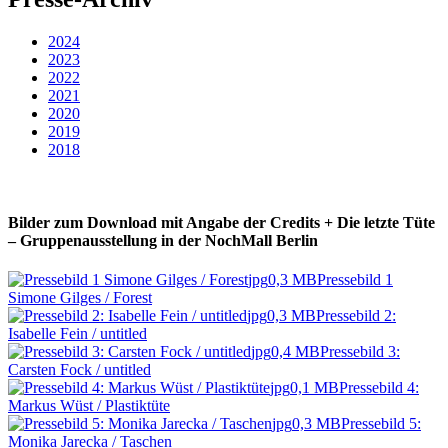
2024
2023
2022
2021
2020
2019
2018
Bilder zum Download mit Angabe der Credits + Die letzte Tüte
– Gruppenausstellung in der NochMall Berlin
jpg
0,3 MB
Pressebild 1
Simone Gilges / Forest
jpg
0,3 MB
Pressebild 2:
Isabelle Fein / untitled
jpg
0,4 MB
Pressebild 3:
Carsten Fock / untitled
jpg
0,1 MB
Pressebild 4:
Markus Wüst / Plastiktüte
jpg
0,3 MB
Pressebild 5:
Monika Jarecka / Taschen