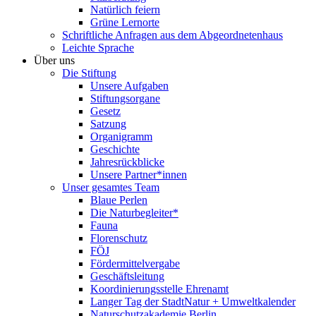
Natürlich feiern
Grüne Lernorte
Schriftliche Anfragen aus dem Abgeordnetenhaus
Leichte Sprache
Über uns
Die Stiftung
Unsere Aufgaben
Stiftungsorgane
Gesetz
Satzung
Organigramm
Geschichte
Jahresrückblicke
Unsere Partner*innen
Unser gesamtes Team
Blaue Perlen
Die Naturbegleiter*
Fauna
Florenschutz
FÖJ
Fördermittelvergabe
Geschäftsleitung
Koordinierungsstelle Ehrenamt
Langer Tag der StadtNatur + Umweltkalender
Naturschutzakademie Berlin