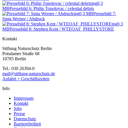
jpg
0,3
MB
Pressebild 6: Philip Topolovac / celestial debris
jpg
0,3 MB
Pressebild 7:
Sinta Werner / Abdruck
jpg
0,3
MB
Pressebild 8: Stephen Kent / WTEOAF_PHILLYSTORE
Kontakt
Stiftung Naturschutz Berlin
Potsdamer Straße 68
10785 Berlin
Tel.: 030 26394-0
mail@stiftung-naturschutz.de
Anfahrt + Geschäftszeiten
Info
Impressum
Kontakt
Jobs
Presse
Datenschutz
Barrierefreiheit