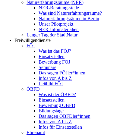
Naturerfahrungsräume (NER)
NER-Beratungsstelle
Was sind Naturerfahrungsräume?
Naturerfahrungsräume in Berlin
Unser Pilotprojekt
NER-Infomaterialien
Langer Tag der StadtNatur
Freiwilligendienste
FÖJ
Was ist das FÖJ?
Einsatzstellen
Bewerbung FÖJ
Seminare
Das sagen FÖJler*innen
Infos von A bis Z
Leitbild FÖJ
ÖBFD
Was ist der ÖBFD?
Einsatzstellen
Bewerbung ÖBFD
Bildungstage
Das sagen ÖBFDler*innen
Infos von A bis Z
Infos für Einsatzstellen
Ehrenamt