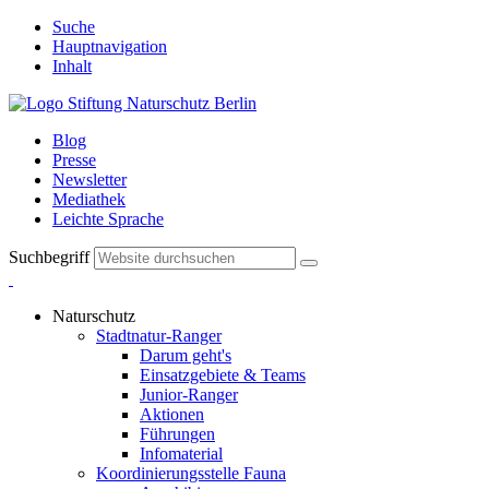
Suche
Hauptnavigation
Inhalt
Blog
Presse
Newsletter
Mediathek
Leichte Sprache
Suchbegriff
Naturschutz
Stadtnatur-Ranger
Darum geht's
Einsatzgebiete & Teams
Junior-Ranger
Aktionen
Führungen
Infomaterial
Koordinierungsstelle Fauna