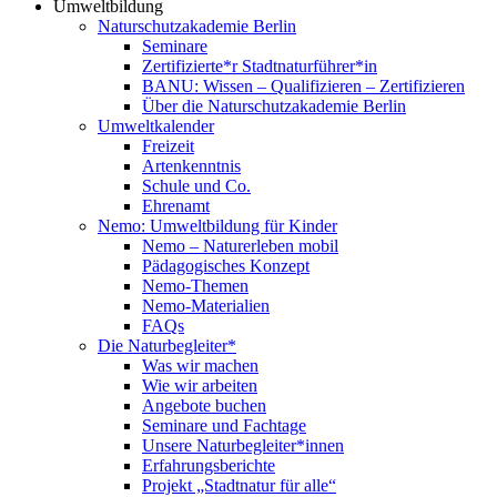
Umweltbildung
Naturschutzakademie Berlin
Seminare
Zertifizierte*r Stadtnaturführer*in
BANU: Wissen – Qualifizieren – Zertifizieren
Über die Naturschutzakademie Berlin
Umweltkalender
Freizeit
Artenkenntnis
Schule und Co.
Ehrenamt
Nemo: Umweltbildung für Kinder
Nemo – Naturerleben mobil
Pädagogisches Konzept
Nemo-Themen
Nemo-Materialien
FAQs
Die Naturbegleiter*
Was wir machen
Wie wir arbeiten
Angebote buchen
Seminare und Fachtage
Unsere Naturbegleiter*innen
Erfahrungsberichte
Projekt „Stadtnatur für alle“