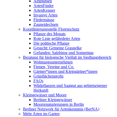
Amphibien
ArtenFinder
ArtenKenner
Invasive Arten
Fledermäuse
Zauneidechsen
Koordinierungsstelle Florenschutz
Pflanze des Monats
Rote Liste gefährdeter Arten
Die politische Pflanze
Gesucht: Gemeine Grasnelke
Gefunden: Salzbinse und Sonnentau
Beratung für biologische Vielfalt im Siedlungsbereich
Wohnungsunternehmen
Firmen, Vereine und Co.
Gärtner*innen und Kleingärtner*innen
Grünflächenprofis
FAQs
Wildpflanzen und Saatgut aus gebietseigener
Herkunft
Kleingewässer und Moore
Berliner Kleingewässer
Moorrenaturierungen in Berlin
Berliner Netzwerk für Artenkenntnis (BerNA)
Mehr Arten im Garten