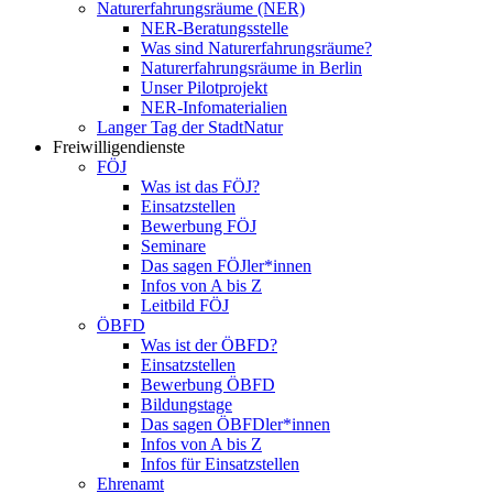
Naturerfahrungsräume (NER)
NER-Beratungsstelle
Was sind Naturerfahrungsräume?
Naturerfahrungsräume in Berlin
Unser Pilotprojekt
NER-Infomaterialien
Langer Tag der StadtNatur
Freiwilligendienste
FÖJ
Was ist das FÖJ?
Einsatzstellen
Bewerbung FÖJ
Seminare
Das sagen FÖJler*innen
Infos von A bis Z
Leitbild FÖJ
ÖBFD
Was ist der ÖBFD?
Einsatzstellen
Bewerbung ÖBFD
Bildungstage
Das sagen ÖBFDler*innen
Infos von A bis Z
Infos für Einsatzstellen
Ehrenamt