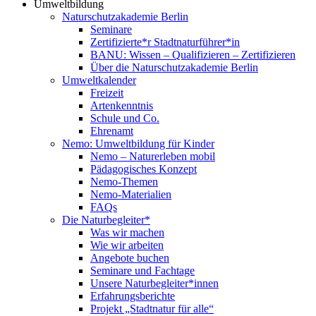
Umweltbildung
Naturschutzakademie Berlin
Seminare
Zertifizierte*r Stadtnaturführer*in
BANU: Wissen – Qualifizieren – Zertifizieren
Über die Naturschutzakademie Berlin
Umweltkalender
Freizeit
Artenkenntnis
Schule und Co.
Ehrenamt
Nemo: Umweltbildung für Kinder
Nemo – Naturerleben mobil
Pädagogisches Konzept
Nemo-Themen
Nemo-Materialien
FAQs
Die Naturbegleiter*
Was wir machen
Wie wir arbeiten
Angebote buchen
Seminare und Fachtage
Unsere Naturbegleiter*innen
Erfahrungsberichte
Projekt „Stadtnatur für alle“