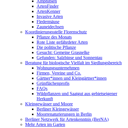
Amphibien
ArtenFinder
ArtenKenner
Invasive Arten
Fledermäuse
Zauneidechsen
Koordinierungsstelle Florenschutz
Pflanze des Monats
Rote Liste gefährdeter Arten
Die politische Pflanze
Gesucht: Gemeine Grasnelke
Gefunden: Salzbinse und Sonnentau
Beratung für biologische Vielfalt im Siedlungsbereich
Wohnungsunternehmen
Firmen, Vereine und Co.
Gärtner*innen und Kleingärtner*innen
Grünflächenprofis
FAQs
Wildpflanzen und Saatgut aus gebietseigener
Herkunft
Kleingewässer und Moore
Berliner Kleingewässer
Moorrenaturierungen in Berlin
Berliner Netzwerk für Artenkenntnis (BerNA)
Mehr Arten im Garten