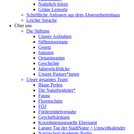
Natürlich feiern
Grüne Lernorte
Schriftliche Anfragen aus dem Abgeordnetenhaus
Leichte Sprache
Über uns
Die Stiftung
Unsere Aufgaben
Stiftungsorgane
Gesetz
Satzung
Organigramm
Geschichte
Jahresrückblicke
Unsere Partner*innen
Unser gesamtes Team
Blaue Perlen
Die Naturbegleiter*
Fauna
Florenschutz
FÖJ
Fördermittelvergabe
Geschäftsleitung
Koordinierungsstelle Ehrenamt
Langer Tag der StadtNatur + Umweltkalender
Naturschutzakademie Berlin