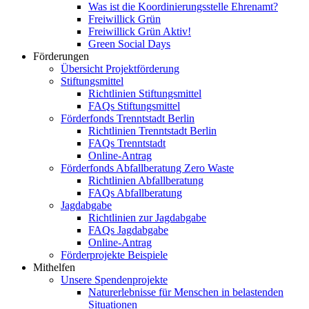
Was ist die Koordinierungsstelle Ehrenamt?
Freiwillick Grün
Freiwillick Grün Aktiv!
Green Social Days
Förderungen
Übersicht Projektförderung
Stiftungsmittel
Richtlinien Stiftungsmittel
FAQs Stiftungsmittel
Förderfonds Trenntstadt Berlin
Richtlinien Trenntstadt Berlin
FAQs Trenntstadt
Online-Antrag
Förderfonds Abfallberatung Zero Waste
Richtlinien Abfallberatung
FAQs Abfallberatung
Jagdabgabe
Richtlinien zur Jagdabgabe
FAQs Jagdabgabe
Online-Antrag
Förderprojekte Beispiele
Mithelfen
Unsere Spendenprojekte
Naturerlebnisse für Menschen in belastenden
Situationen