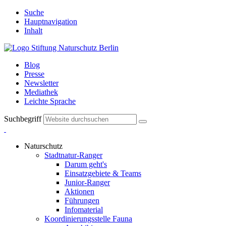
Suche
Hauptnavigation
Inhalt
Blog
Presse
Newsletter
Mediathek
Leichte Sprache
Suchbegriff
Naturschutz
Stadtnatur-Ranger
Darum geht's
Einsatzgebiete & Teams
Junior-Ranger
Aktionen
Führungen
Infomaterial
Koordinierungsstelle Fauna