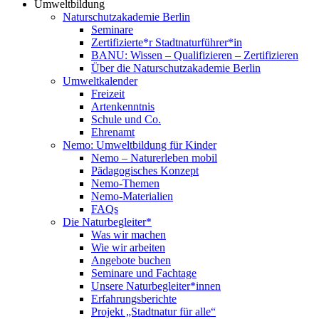
Umweltbildung
Naturschutzakademie Berlin
Seminare
Zertifizierte*r Stadtnaturführer*in
BANU: Wissen – Qualifizieren – Zertifizieren
Über die Naturschutzakademie Berlin
Umweltkalender
Freizeit
Artenkenntnis
Schule und Co.
Ehrenamt
Nemo: Umweltbildung für Kinder
Nemo – Naturerleben mobil
Pädagogisches Konzept
Nemo-Themen
Nemo-Materialien
FAQs
Die Naturbegleiter*
Was wir machen
Wie wir arbeiten
Angebote buchen
Seminare und Fachtage
Unsere Naturbegleiter*innen
Erfahrungsberichte
Projekt „Stadtnatur für alle“