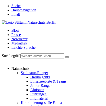
Suche
Hauptnavigation
Inhalt
Blog
Presse
Newsletter
Mediathek
Leichte Sprache
Suchbegriff
Naturschutz
Stadtnatur-Ranger
Darum geht's
Einsatzgebiete & Teams
Junior-Ranger
Aktionen
Führungen
Infomaterial
Koordinierungsstelle Fauna