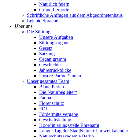
Natürlich feiern
Grüne Lernorte
Schriftliche Anfragen aus dem Abgeordnetenhaus
Leichte Sprache
Über uns
Die Stiftung
Unsere Aufgaben
Stiftungsorgane
Gesetz
Satzung
Organigramm
Geschichte
Jahresrückblicke
Unsere Partner*innen
Unser gesamtes Team
Blaue Perlen
Die Naturbegleiter*
Fauna
Florenschutz
FÖJ
Fördermittelvergabe
Geschäftsleitung
Koordinierungsstelle Ehrenamt
Langer Tag der StadtNatur + Umweltkalender
Naturschutzakademie Berlin