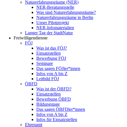
Naturerfahrungsräume (NER)
NER-Beratungsstelle
Was sind Naturerfahrungsräume?
Naturerfahrungsräume in Berlin
Unser Pilotprojekt
NER-Infomaterialien
Langer Tag der StadtNatur
Freiwilligendienste
FÖJ
Was ist das FÖJ?
Einsatzstellen
Bewerbung FÖJ
Seminare
Das sagen FÖJler*innen
Infos von A bis Z
Leitbild FÖJ
ÖBFD
Was ist der ÖBFD?
Einsatzstellen
Bewerbung ÖBFD
Bildungstage
Das sagen ÖBFDler*innen
Infos von A bis Z
Infos für Einsatzstellen
Ehrenamt