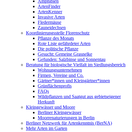
Amphibien
ArtenFinder
ArtenKenner
Invasive Arten
Fledermäuse
Zauneidechsen
Koordinierungsstelle Florenschutz
Pflanze des Monats
Rote Liste gefährdeter Arten
Die politische Pflanze
Gesucht: Gemeine Grasnelke
Gefunden: Salzbinse und Sonnentau
Beratung für biologische Vielfalt im Siedlungsbereich
Wohnungsunternehmen
Firmen, Vereine und Co.
Gärtner*innen und Kleingärtner*innen
Grünflächenprofis
FAQs
Wildpflanzen und Saatgut aus gebietseigener
Herkunft
Kleingewässer und Moore
Berliner Kleingewässer
Moorrenaturierungen in Berlin
Berliner Netzwerk für Artenkenntnis (BerNA)
Mehr Arten im Garten