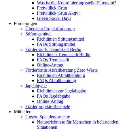
Was ist die Koordinierungsstelle Ehrenamt?
Freiwillick Grün
Freiwillick Grün Aktiv!
Green Social Days
Förderungen
Übersicht Projektförderung
Stiftungsmittel
Richtlinien Stiftungsmittel
FAQs Stiftungsmittel
Förderfonds Trenntstadt Berlin
Richtlinien Trenntstadt Berlin
FAQs Trenntstadt
Online-Antrag
Förderfonds Abfallberatung Zero Waste
Richtlinien Abfallberatung
FAQs Abfallberatung
Jagdabgabe
Richtlinien zur Jagdabgabe
FAQs Jagdabgabe
Online-Antrag
Förderprojekte Beispiele
Mithelfen
Unsere Spendenprojekte
Naturerlebnisse für Menschen in belastenden
Situationen