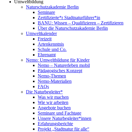
Umweltbildung
Naturschutzakademie Berlin
Seminare
Zertifizierte*r Stadtnaturführer*in
BANU: Wissen – Qualifizieren – Zertifizieren
Über die Naturschutzakademie Berlin
Umweltkalender
Freizeit
Artenkenntnis
Schule und Co.
Ehrenamt
Nemo: Umweltbildung für Kinder
Nemo – Naturerleben mobil
Pädagogisches Konzept
Nemo-Themen
Nemo-Materialien
FAQs
Die Naturbegleiter*
Was wir machen
Wie wir arbeiten
Angebote buchen
Seminare und Fachtage
Unsere Naturbegleiter*innen
Erfahrungsberichte
Projekt „Stadtnatur für alle“