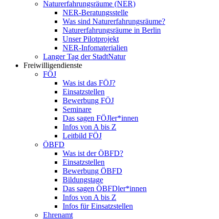
Naturerfahrungsräume (NER)
NER-Beratungsstelle
Was sind Naturerfahrungsräume?
Naturerfahrungsräume in Berlin
Unser Pilotprojekt
NER-Infomaterialien
Langer Tag der StadtNatur
Freiwilligendienste
FÖJ
Was ist das FÖJ?
Einsatzstellen
Bewerbung FÖJ
Seminare
Das sagen FÖJler*innen
Infos von A bis Z
Leitbild FÖJ
ÖBFD
Was ist der ÖBFD?
Einsatzstellen
Bewerbung ÖBFD
Bildungstage
Das sagen ÖBFDler*innen
Infos von A bis Z
Infos für Einsatzstellen
Ehrenamt