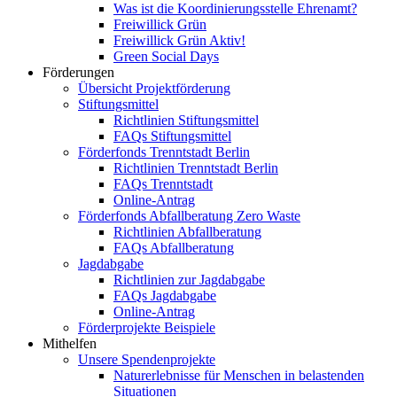
Was ist die Koordinierungsstelle Ehrenamt?
Freiwillick Grün
Freiwillick Grün Aktiv!
Green Social Days
Förderungen
Übersicht Projektförderung
Stiftungsmittel
Richtlinien Stiftungsmittel
FAQs Stiftungsmittel
Förderfonds Trenntstadt Berlin
Richtlinien Trenntstadt Berlin
FAQs Trenntstadt
Online-Antrag
Förderfonds Abfallberatung Zero Waste
Richtlinien Abfallberatung
FAQs Abfallberatung
Jagdabgabe
Richtlinien zur Jagdabgabe
FAQs Jagdabgabe
Online-Antrag
Förderprojekte Beispiele
Mithelfen
Unsere Spendenprojekte
Naturerlebnisse für Menschen in belastenden
Situationen