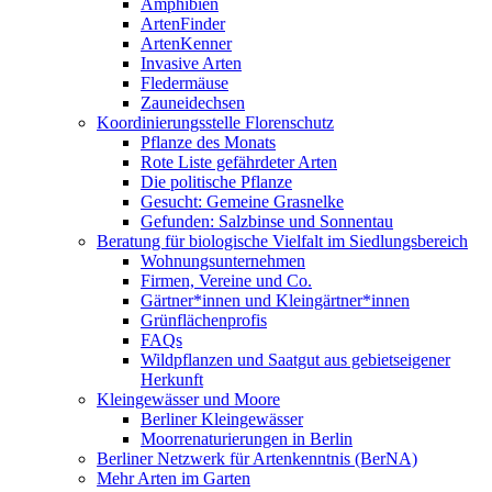
Amphibien
ArtenFinder
ArtenKenner
Invasive Arten
Fledermäuse
Zauneidechsen
Koordinierungsstelle Florenschutz
Pflanze des Monats
Rote Liste gefährdeter Arten
Die politische Pflanze
Gesucht: Gemeine Grasnelke
Gefunden: Salzbinse und Sonnentau
Beratung für biologische Vielfalt im Siedlungsbereich
Wohnungsunternehmen
Firmen, Vereine und Co.
Gärtner*innen und Kleingärtner*innen
Grünflächenprofis
FAQs
Wildpflanzen und Saatgut aus gebietseigener
Herkunft
Kleingewässer und Moore
Berliner Kleingewässer
Moorrenaturierungen in Berlin
Berliner Netzwerk für Artenkenntnis (BerNA)
Mehr Arten im Garten