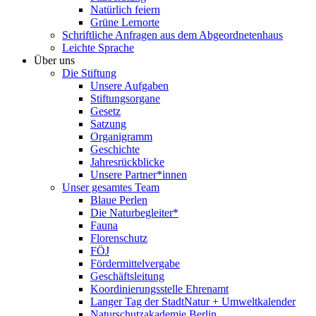
Natürlich feiern
Grüne Lernorte
Schriftliche Anfragen aus dem Abgeordnetenhaus
Leichte Sprache
Über uns
Die Stiftung
Unsere Aufgaben
Stiftungsorgane
Gesetz
Satzung
Organigramm
Geschichte
Jahresrückblicke
Unsere Partner*innen
Unser gesamtes Team
Blaue Perlen
Die Naturbegleiter*
Fauna
Florenschutz
FÖJ
Fördermittelvergabe
Geschäftsleitung
Koordinierungsstelle Ehrenamt
Langer Tag der StadtNatur + Umweltkalender
Naturschutzakademie Berlin