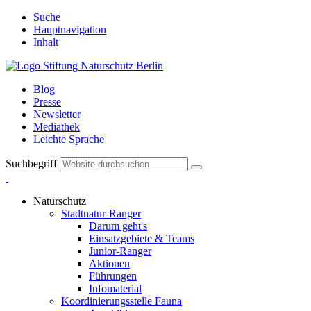
Suche
Hauptnavigation
Inhalt
Blog
Presse
Newsletter
Mediathek
Leichte Sprache
Suchbegriff
Naturschutz
Stadtnatur-Ranger
Darum geht's
Einsatzgebiete & Teams
Junior-Ranger
Aktionen
Führungen
Infomaterial
Koordinierungsstelle Fauna