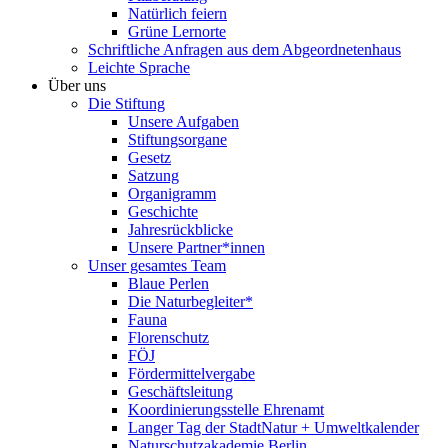
Natürlich feiern
Grüne Lernorte
Schriftliche Anfragen aus dem Abgeordnetenhaus
Leichte Sprache
Über uns
Die Stiftung
Unsere Aufgaben
Stiftungsorgane
Gesetz
Satzung
Organigramm
Geschichte
Jahresrückblicke
Unsere Partner*innen
Unser gesamtes Team
Blaue Perlen
Die Naturbegleiter*
Fauna
Florenschutz
FÖJ
Fördermittelvergabe
Geschäftsleitung
Koordinierungsstelle Ehrenamt
Langer Tag der StadtNatur + Umweltkalender
Naturschutzakademie Berlin