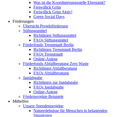
Was ist die Koordinierungsstelle Ehrenamt?
Freiwillick Grün
Freiwillick Grün Aktiv!
Green Social Days
Förderungen
Übersicht Projektförderung
Stiftungsmittel
Richtlinien Stiftungsmittel
FAQs Stiftungsmittel
Förderfonds Trenntstadt Berlin
Richtlinien Trenntstadt Berlin
FAQs Trenntstadt
Online-Antrag
Förderfonds Abfallberatung Zero Waste
Richtlinien Abfallberatung
FAQs Abfallberatung
Jagdabgabe
Richtlinien zur Jagdabgabe
FAQs Jagdabgabe
Online-Antrag
Förderprojekte Beispiele
Mithelfen
Unsere Spendenprojekte
Naturerlebnisse für Menschen in belastenden
Situationen