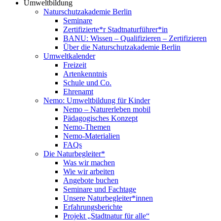
Umweltbildung
Naturschutzakademie Berlin
Seminare
Zertifizierte*r Stadtnaturführer*in
BANU: Wissen – Qualifizieren – Zertifizieren
Über die Naturschutzakademie Berlin
Umweltkalender
Freizeit
Artenkenntnis
Schule und Co.
Ehrenamt
Nemo: Umweltbildung für Kinder
Nemo – Naturerleben mobil
Pädagogisches Konzept
Nemo-Themen
Nemo-Materialien
FAQs
Die Naturbegleiter*
Was wir machen
Wie wir arbeiten
Angebote buchen
Seminare und Fachtage
Unsere Naturbegleiter*innen
Erfahrungsberichte
Projekt „Stadtnatur für alle“