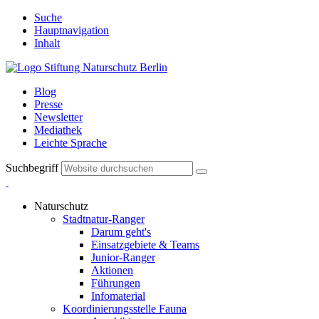
Suche
Hauptnavigation
Inhalt
Blog
Presse
Newsletter
Mediathek
Leichte Sprache
Suchbegriff
Naturschutz
Stadtnatur-Ranger
Darum geht's
Einsatzgebiete & Teams
Junior-Ranger
Aktionen
Führungen
Infomaterial
Koordinierungsstelle Fauna