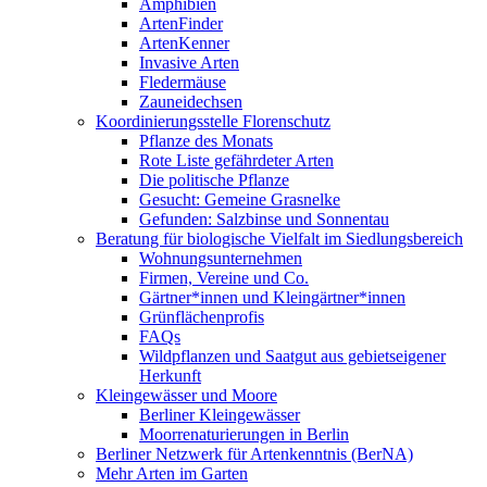
Amphibien
ArtenFinder
ArtenKenner
Invasive Arten
Fledermäuse
Zauneidechsen
Koordinierungsstelle Florenschutz
Pflanze des Monats
Rote Liste gefährdeter Arten
Die politische Pflanze
Gesucht: Gemeine Grasnelke
Gefunden: Salzbinse und Sonnentau
Beratung für biologische Vielfalt im Siedlungsbereich
Wohnungsunternehmen
Firmen, Vereine und Co.
Gärtner*innen und Kleingärtner*innen
Grünflächenprofis
FAQs
Wildpflanzen und Saatgut aus gebietseigener
Herkunft
Kleingewässer und Moore
Berliner Kleingewässer
Moorrenaturierungen in Berlin
Berliner Netzwerk für Artenkenntnis (BerNA)
Mehr Arten im Garten