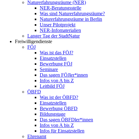
Naturerfahrungsräume (NER)
NER-Beratungsstelle
Was sind Naturerfahrungsräume?
Naturerfahrungsräume in Berlin
Unser Pilotprojekt
NER-Infomaterialien
Langer Tag der StadtNatur
Freiwilligendienste
FÖJ
Was ist das FÖJ?
Einsatzstellen
Bewerbung FÖJ
Seminare
Das sagen FÖJler*innen
Infos von A bis Z
Leitbild FÖJ
ÖBFD
Was ist der ÖBFD?
Einsatzstellen
Bewerbung ÖBFD
Bildungstage
Das sagen ÖBFDler*innen
Infos von A bis Z
Infos für Einsatzstellen
Ehrenamt