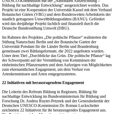
UNESCO-Kommission mit der „Nationalen Auszeichnung –
Bildung für nachhaltige Entwicklung“ ausgezeichnet worden. Das
Projekt ist eine Kooperation der Universität Kassel mit dem Verband
Botanischer Gärten (VBG) und dem Bundesweiten Arbeitskreis der
staatlich getragenen Umweltbildungsstätten (BANU). Gefördert
wird das dreijährige Projekt fachlich und finanziell durch die
Deutsche Bundesstiftung Umwelt (DBU).
Im Rahmen des Projektes „Die politische Pflanze“ realisierten die
Stiftung Naturschutz Berlin und der Botanische Garten der
Universität Potsdam für die Länder Berlin und Brandenburg
gemeinsam zwei Bildungsformate, die 2022 angeboten wurden.
Unter dem Titel „Durchblicke das Grün. Die politische Pflanze“ lag
der Schwerpunkt auf der Vermittlung von Kenntnissen der
einheimischen Pflanzenarten und dem Aufzeigen von Möglichkeiten
zum ehrenamtlichen Engagement, um dem Verlust von
Artenkenntnissen und Arten entgegenzutreten.
22 Initiativen mit herausragendem Engagement
Die Leiterin des Referats Bildung in Regionen, Bildung für
nachhaltige Entwicklung im Bundesministerium für Bildung und
Forschung Dr. Andrea Ruyter-Petznek und der Generalsekretär der
Deutschen UNESCO-Kommission Dr. Roman Luckscheiter
zeichneten 22 Initiativen für ihr herausragendes Engagement aus.