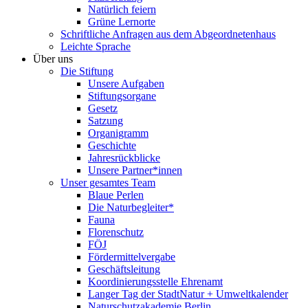
Natürlich feiern
Grüne Lernorte
Schriftliche Anfragen aus dem Abgeordnetenhaus
Leichte Sprache
Über uns
Die Stiftung
Unsere Aufgaben
Stiftungsorgane
Gesetz
Satzung
Organigramm
Geschichte
Jahresrückblicke
Unsere Partner*innen
Unser gesamtes Team
Blaue Perlen
Die Naturbegleiter*
Fauna
Florenschutz
FÖJ
Fördermittelvergabe
Geschäftsleitung
Koordinierungsstelle Ehrenamt
Langer Tag der StadtNatur + Umweltkalender
Naturschutzakademie Berlin