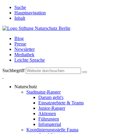
Suche
Hauptnavigation
Inhalt
Blog
Presse
Newsletter
Mediathek
Leichte Sprache
Suchbegriff
Naturschutz
Stadtnatur-Ranger
Darum geht's
Einsatzgebiete & Teams
Junior-Ranger
Aktionen
Führungen
Infomaterial
Koordinierungsstelle Fauna