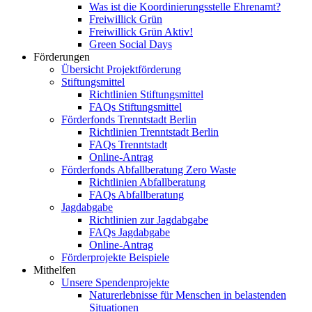
Was ist die Koordinierungsstelle Ehrenamt?
Freiwillick Grün
Freiwillick Grün Aktiv!
Green Social Days
Förderungen
Übersicht Projektförderung
Stiftungsmittel
Richtlinien Stiftungsmittel
FAQs Stiftungsmittel
Förderfonds Trenntstadt Berlin
Richtlinien Trenntstadt Berlin
FAQs Trenntstadt
Online-Antrag
Förderfonds Abfallberatung Zero Waste
Richtlinien Abfallberatung
FAQs Abfallberatung
Jagdabgabe
Richtlinien zur Jagdabgabe
FAQs Jagdabgabe
Online-Antrag
Förderprojekte Beispiele
Mithelfen
Unsere Spendenprojekte
Naturerlebnisse für Menschen in belastenden
Situationen