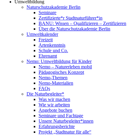
Umweltbildung
Naturschutzakademie Berlin
Seminare
Zertifizierte*r Stadtnaturführer*in
BANU: Wissen – Qualifizieren – Zertifizieren
Über die Naturschutzakademie Berlin
Umweltkalender
Freizeit
Artenkenntnis
Schule und Co.
Ehrenamt
Nemo: Umweltbildung für Kinder
Nemo – Naturerleben mobil
Pädagogisches Konzept
Nemo-Themen
Nemo-Materialien
FAQs
Die Naturbegleiter*
Was wir machen
Wie wir arbeiten
Angebote buchen
Seminare und Fachtage
Unsere Naturbegleiter*innen
Erfahrungsberichte
Projekt „Stadtnatur für alle“