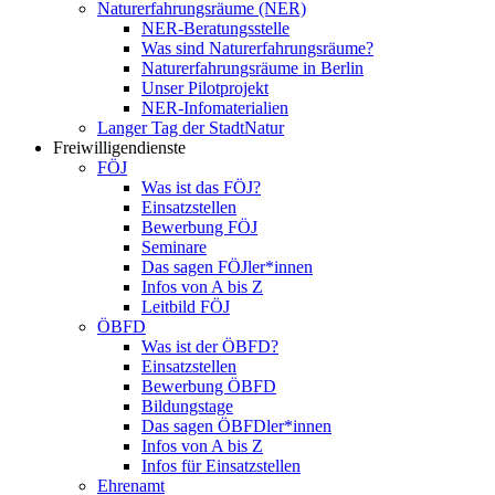
Naturerfahrungsräume (NER)
NER-Beratungsstelle
Was sind Naturerfahrungsräume?
Naturerfahrungsräume in Berlin
Unser Pilotprojekt
NER-Infomaterialien
Langer Tag der StadtNatur
Freiwilligendienste
FÖJ
Was ist das FÖJ?
Einsatzstellen
Bewerbung FÖJ
Seminare
Das sagen FÖJler*innen
Infos von A bis Z
Leitbild FÖJ
ÖBFD
Was ist der ÖBFD?
Einsatzstellen
Bewerbung ÖBFD
Bildungstage
Das sagen ÖBFDler*innen
Infos von A bis Z
Infos für Einsatzstellen
Ehrenamt