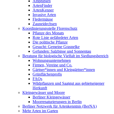
Amphibien
ArtenFinder
ArtenKenner
Invasive Arten
Fledermäuse
Zauneidechsen
Koordinierungsstelle Florenschutz
Pflanze des Monats
Rote Liste gefährdeter Arten
Die politische Pflanze
Gesucht: Gemeine Grasnelke
Gefunden: Salzbinse und Sonnentau
Beratung für biologische Vielfalt im Siedlungsbereich
Wohnungsunternehmen
Firmen, Vereine und Co.
Gärtner*innen und Kleingärtner*innen
Grünflächenprofis
FAQs
Wildpflanzen und Saatgut aus gebietseigener
Herkunft
Kleingewässer und Moore
Berliner Kleingewässer
Moorrenaturierungen in Berlin
Berliner Netzwerk für Artenkenntnis (BerNA)
Mehr Arten im Garten