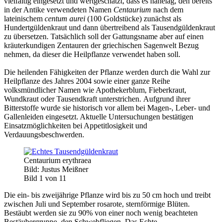
vielfältig eingesetzt und wertgeschätzt, dass es nahelag, den bereits
in der Antike verwendeten Namen
Centaurium
nach dem
lateinischem
centum aurei
(100 Goldstücke) zunächst als
Hundertgüldenkraut und dann übertreibend als Tausendgüldenkraut
zu übersetzen. Tatsächlich soll der Gattungsname aber auf einen
kräuterkundigen Zentauren der griechischen Sagenwelt Bezug
nehmen, da dieser die Heilpflanze verwendet haben soll.
Die heilenden Fähigkeiten der Pflanze werden durch die Wahl zur
Heilpflanze des Jahres 2004 sowie einer ganze Reihe
volksmündlicher Namen wie Apothekerblum, Fieberkraut,
Wundkraut oder Tausendkraft unterstrichen. Aufgrund ihrer
Bitterstoffe wurde sie historisch vor allem bei Magen-, Leber- und
Gallenleiden eingesetzt. Aktuelle Untersuchungen bestätigen
Einsatzmöglichkeiten bei Appetitlosigkeit und
Verdauungsbeschwerden.
Centaurium erythraea
Bild: Justus Meißner
Bild 1 von 11
Die ein- bis zweijährige Pflanze wird bis zu 50 cm hoch und treibt
zwischen Juli und September rosarote, sternförmige Blüten.
Bestäubt werden sie zu 90% von einer noch wenig beachteten
Bestäubergruppe, den Schwebfliegen. Das Echte