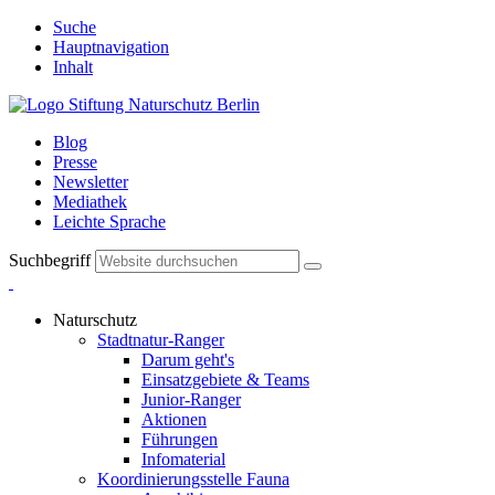
Suche
Hauptnavigation
Inhalt
Blog
Presse
Newsletter
Mediathek
Leichte Sprache
Suchbegriff
Naturschutz
Stadtnatur-Ranger
Darum geht's
Einsatzgebiete & Teams
Junior-Ranger
Aktionen
Führungen
Infomaterial
Koordinierungsstelle Fauna