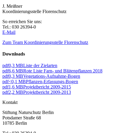
J. Meißner
Koordinierungsstelle Florenschutz
So erreichen Sie uns:
Tel.: 030 26394-0
E-Mail
Zum Team Koordinierungsstelle Florenschutz
Downloads
pdf
0,3 MB
Liste der Zielarten
pdf
6,6 MB
Rote Liste Farn- und Blütenpflanzen 2018
pdf
0,3 MB
Vegetations-Aufnahme-Bogen
pdf
<0,1 MB
Pflanzen-Erfassungs-Bogen
pdf
1,6 MB
Projektbericht 2009-2015
pdf
2,2 MB
Projektbericht 2009-2013
Kontakt
Stiftung Naturschutz Berlin
Potsdamer Straße 68
10785 Berlin