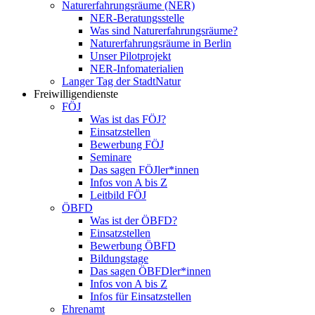
Naturerfahrungsräume (NER)
NER-Beratungsstelle
Was sind Naturerfahrungsräume?
Naturerfahrungsräume in Berlin
Unser Pilotprojekt
NER-Infomaterialien
Langer Tag der StadtNatur
Freiwilligendienste
FÖJ
Was ist das FÖJ?
Einsatzstellen
Bewerbung FÖJ
Seminare
Das sagen FÖJler*innen
Infos von A bis Z
Leitbild FÖJ
ÖBFD
Was ist der ÖBFD?
Einsatzstellen
Bewerbung ÖBFD
Bildungstage
Das sagen ÖBFDler*innen
Infos von A bis Z
Infos für Einsatzstellen
Ehrenamt