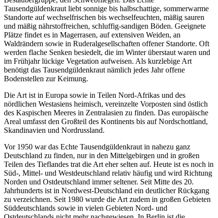
Tausendgüldenkraut liebt sonnige bis halbschattige, sommerwarme
Standorte auf wechselfrischen bis wechselfeuchten, mäßig sauren
und mäßig nährstoffreichen, schluffig-sandigen Böden. Geeignete
Plätze findet es in Magerrasen, auf extensiven Weiden, an
Waldrändern sowie in Ruderalgesellschaften offener Standorte. Oft
werden flache Senken besiedelt, die im Winter überstaut waren und
im Frühjahr lückige Vegetation aufweisen. Als kurzlebige Art
benötigt das Tausendgüldenkraut nämlich jedes Jahr offene
Bodenstellen zur Keimung.
Die Art ist in Europa sowie in Teilen Nord-Afrikas und des
nördlichen Westasiens heimisch, vereinzelte Vorposten sind östlich
des Kaspischen Meeres in Zentralasien zu finden. Das europäische
Areal umfasst den Großteil des Kontinents bis auf Nordschottland,
Skandinavien und Nordrussland.
Vor 1950 war das Echte Tausendgüldenkraut in nahezu ganz
Deutschland zu finden, nur in den Mittelgebirgen und in großen
Teilen des Tieflandes trat die Art eher selten auf. Heute ist es noch in
Süd-, Mittel- und Westdeutschland relativ häufig und wird Richtung
Norden und Ostdeutschland immer seltener. Seit Mitte des 20.
Jahrhunderts ist in Nordwest-Deutschland ein deutlicher Rückgang
zu verzeichnen. Seit 1980 wurde die Art zudem in großen Gebieten
Süddeutschlands sowie in vielen Gebieten Nord- und
Ostdeutschlands nicht mehr nachgewiesen. In Berlin ist die