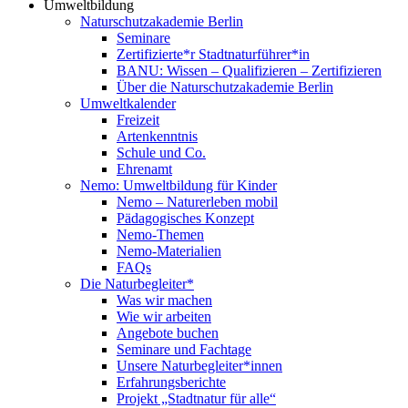
Umweltbildung
Naturschutzakademie Berlin
Seminare
Zertifizierte*r Stadtnaturführer*in
BANU: Wissen – Qualifizieren – Zertifizieren
Über die Naturschutzakademie Berlin
Umweltkalender
Freizeit
Artenkenntnis
Schule und Co.
Ehrenamt
Nemo: Umweltbildung für Kinder
Nemo – Naturerleben mobil
Pädagogisches Konzept
Nemo-Themen
Nemo-Materialien
FAQs
Die Naturbegleiter*
Was wir machen
Wie wir arbeiten
Angebote buchen
Seminare und Fachtage
Unsere Naturbegleiter*innen
Erfahrungsberichte
Projekt „Stadtnatur für alle“