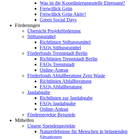
Was ist die Koordinierungsstelle Ehrenamt?
Freiwillick Grün
Freiwillick Grün Aktiv!
Green Social Days
Förderungen
Übersicht Projektförderung
Stiftungsmittel
Richtlinien Stiftungsmittel
FAQs Stiftungsmittel
Förderfonds Trenntstadt Berlin
Richtlinien Trenntstadt Berlin
FAQs Trenntstadt
Online-Antrag
Förderfonds Abfallberatung Zero Waste
Richtlinien Abfallberatung
FAQs Abfallberatung
Jagdabgabe
Richtlinien zur Jagdabgabe
FAQs Jagdabgabe
Online-Antrag
Förderprojekte Beispiele
Mithelfen
Unsere Spendenprojekte
Naturerlebnisse für Menschen in belastenden
Situationen