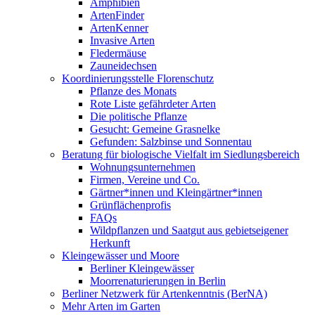
Amphibien
ArtenFinder
ArtenKenner
Invasive Arten
Fledermäuse
Zauneidechsen
Koordinierungsstelle Florenschutz
Pflanze des Monats
Rote Liste gefährdeter Arten
Die politische Pflanze
Gesucht: Gemeine Grasnelke
Gefunden: Salzbinse und Sonnentau
Beratung für biologische Vielfalt im Siedlungsbereich
Wohnungsunternehmen
Firmen, Vereine und Co.
Gärtner*innen und Kleingärtner*innen
Grünflächenprofis
FAQs
Wildpflanzen und Saatgut aus gebietseigener
Herkunft
Kleingewässer und Moore
Berliner Kleingewässer
Moorrenaturierungen in Berlin
Berliner Netzwerk für Artenkenntnis (BerNA)
Mehr Arten im Garten