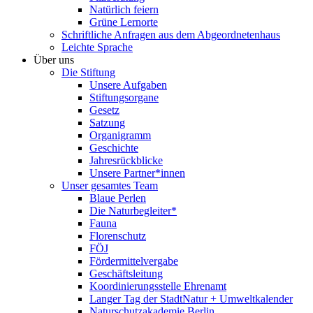
Natürlich feiern
Grüne Lernorte
Schriftliche Anfragen aus dem Abgeordnetenhaus
Leichte Sprache
Über uns
Die Stiftung
Unsere Aufgaben
Stiftungsorgane
Gesetz
Satzung
Organigramm
Geschichte
Jahresrückblicke
Unsere Partner*innen
Unser gesamtes Team
Blaue Perlen
Die Naturbegleiter*
Fauna
Florenschutz
FÖJ
Fördermittelvergabe
Geschäftsleitung
Koordinierungsstelle Ehrenamt
Langer Tag der StadtNatur + Umweltkalender
Naturschutzakademie Berlin