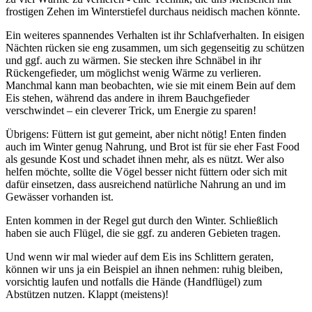
frostigen Zehen im Winterstiefel durchaus neidisch machen könnte.
Ein weiteres spannendes Verhalten ist ihr Schlafverhalten. In eisigen
Nächten rücken sie eng zusammen, um sich gegenseitig zu schützen
und ggf. auch zu wärmen. Sie stecken ihre Schnäbel in ihr
Rückengefieder, um möglichst wenig Wärme zu verlieren.
Manchmal kann man beobachten, wie sie mit einem Bein auf dem
Eis stehen, während das andere in ihrem Bauchgefieder
verschwindet – ein cleverer Trick, um Energie zu sparen!
Übrigens: Füttern ist gut gemeint, aber nicht nötig! Enten finden
auch im Winter genug Nahrung, und Brot ist für sie eher Fast Food
als gesunde Kost und schadet ihnen mehr, als es nützt. Wer also
helfen möchte, sollte die Vögel besser nicht füttern oder sich mit
dafür einsetzen, dass ausreichend natürliche Nahrung an und im
Gewässer vorhanden ist.
Enten kommen in der Regel gut durch den Winter. Schließlich
haben sie auch Flügel, die sie ggf. zu anderen Gebieten tragen.
Und wenn wir mal wieder auf dem Eis ins Schlittern geraten,
können wir uns ja ein Beispiel an ihnen nehmen: ruhig bleiben,
vorsichtig laufen und notfalls die Hände (Handflügel) zum
Abstützen nutzen. Klappt (meistens)!