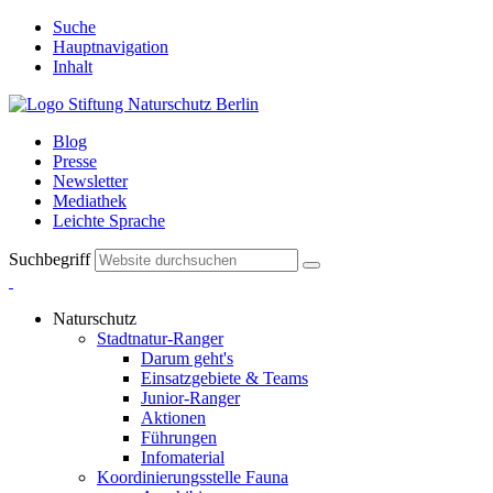
Suche
Hauptnavigation
Inhalt
Blog
Presse
Newsletter
Mediathek
Leichte Sprache
Suchbegriff
Naturschutz
Stadtnatur-Ranger
Darum geht's
Einsatzgebiete & Teams
Junior-Ranger
Aktionen
Führungen
Infomaterial
Koordinierungsstelle Fauna