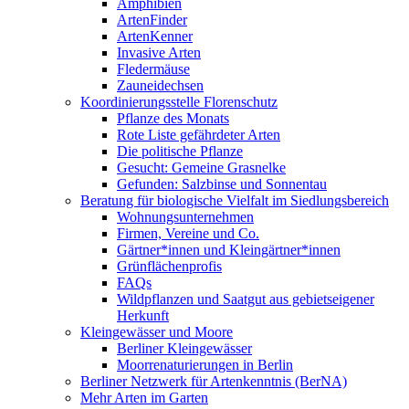
Amphibien
ArtenFinder
ArtenKenner
Invasive Arten
Fledermäuse
Zauneidechsen
Koordinierungsstelle Florenschutz
Pflanze des Monats
Rote Liste gefährdeter Arten
Die politische Pflanze
Gesucht: Gemeine Grasnelke
Gefunden: Salzbinse und Sonnentau
Beratung für biologische Vielfalt im Siedlungsbereich
Wohnungsunternehmen
Firmen, Vereine und Co.
Gärtner*innen und Kleingärtner*innen
Grünflächenprofis
FAQs
Wildpflanzen und Saatgut aus gebietseigener
Herkunft
Kleingewässer und Moore
Berliner Kleingewässer
Moorrenaturierungen in Berlin
Berliner Netzwerk für Artenkenntnis (BerNA)
Mehr Arten im Garten