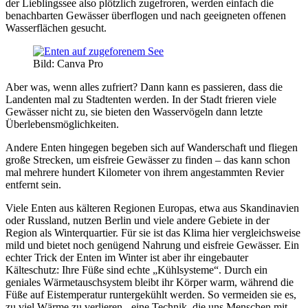
der Lieblingssee also plötzlich zugefroren, werden einfach die
benachbarten Gewässer überflogen und nach geeigneten offenen
Wasserflächen gesucht.
Bild: Canva Pro
Aber was, wenn alles zufriert? Dann kann es passieren, dass die
Landenten mal zu Stadtenten werden. In der Stadt frieren viele
Gewässer nicht zu, sie bieten den Wasservögeln dann letzte
Überlebensmöglichkeiten.
Andere Enten hingegen begeben sich auf Wanderschaft und fliegen
große Strecken, um eisfreie Gewässer zu finden – das kann schon
mal mehrere hundert Kilometer von ihrem angestammten Revier
entfernt sein.
Viele Enten aus kälteren Regionen Europas, etwa aus Skandinavien
oder Russland, nutzen Berlin und viele andere Gebiete in der
Region als Winterquartier. Für sie ist das Klima hier vergleichsweise
mild und bietet noch genügend Nahrung und eisfreie Gewässer. Ein
echter Trick der Enten im Winter ist aber ihr eingebauter
Kälteschutz: Ihre Füße sind echte „Kühlsysteme“. Durch ein
geniales Wärmetauschsystem bleibt ihr Körper warm, während die
Füße auf Eistemperatur runtergekühlt werden. So vermeiden sie es,
zu viel Wärme zu verlieren - eine Technik, die uns Menschen mit