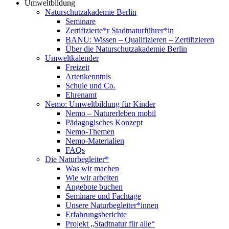
Umweltbildung
Naturschutzakademie Berlin
Seminare
Zertifizierte*r Stadtnaturführer*in
BANU: Wissen – Qualifizieren – Zertifizieren
Über die Naturschutzakademie Berlin
Umweltkalender
Freizeit
Artenkenntnis
Schule und Co.
Ehrenamt
Nemo: Umweltbildung für Kinder
Nemo – Naturerleben mobil
Pädagogisches Konzept
Nemo-Themen
Nemo-Materialien
FAQs
Die Naturbegleiter*
Was wir machen
Wie wir arbeiten
Angebote buchen
Seminare und Fachtage
Unsere Naturbegleiter*innen
Erfahrungsberichte
Projekt „Stadtnatur für alle“