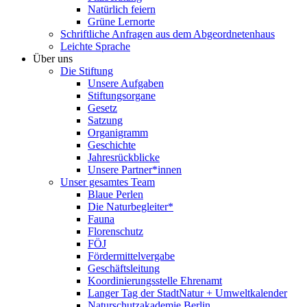
Natürlich feiern
Grüne Lernorte
Schriftliche Anfragen aus dem Abgeordnetenhaus
Leichte Sprache
Über uns
Die Stiftung
Unsere Aufgaben
Stiftungsorgane
Gesetz
Satzung
Organigramm
Geschichte
Jahresrückblicke
Unsere Partner*innen
Unser gesamtes Team
Blaue Perlen
Die Naturbegleiter*
Fauna
Florenschutz
FÖJ
Fördermittelvergabe
Geschäftsleitung
Koordinierungsstelle Ehrenamt
Langer Tag der StadtNatur + Umweltkalender
Naturschutzakademie Berlin