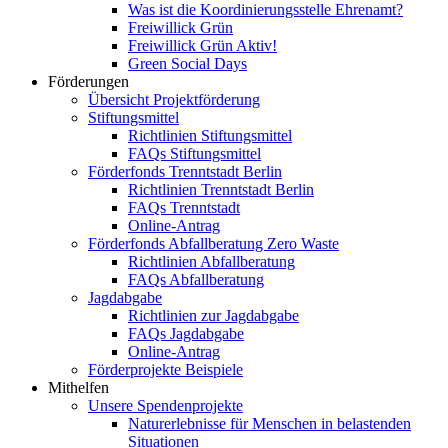
Was ist die Koordinierungsstelle Ehrenamt?
Freiwillick Grün
Freiwillick Grün Aktiv!
Green Social Days
Förderungen
Übersicht Projektförderung
Stiftungsmittel
Richtlinien Stiftungsmittel
FAQs Stiftungsmittel
Förderfonds Trenntstadt Berlin
Richtlinien Trenntstadt Berlin
FAQs Trenntstadt
Online-Antrag
Förderfonds Abfallberatung Zero Waste
Richtlinien Abfallberatung
FAQs Abfallberatung
Jagdabgabe
Richtlinien zur Jagdabgabe
FAQs Jagdabgabe
Online-Antrag
Förderprojekte Beispiele
Mithelfen
Unsere Spendenprojekte
Naturerlebnisse für Menschen in belastenden
Situationen