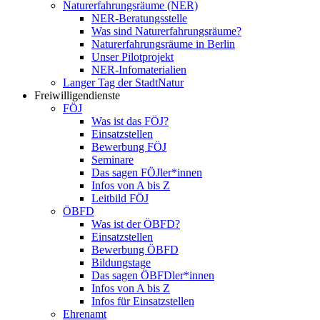
Naturerfahrungsräume (NER)
NER-Beratungsstelle
Was sind Naturerfahrungsräume?
Naturerfahrungsräume in Berlin
Unser Pilotprojekt
NER-Infomaterialien
Langer Tag der StadtNatur
Freiwilligendienste
FÖJ
Was ist das FÖJ?
Einsatzstellen
Bewerbung FÖJ
Seminare
Das sagen FÖJler*innen
Infos von A bis Z
Leitbild FÖJ
ÖBFD
Was ist der ÖBFD?
Einsatzstellen
Bewerbung ÖBFD
Bildungstage
Das sagen ÖBFDler*innen
Infos von A bis Z
Infos für Einsatzstellen
Ehrenamt