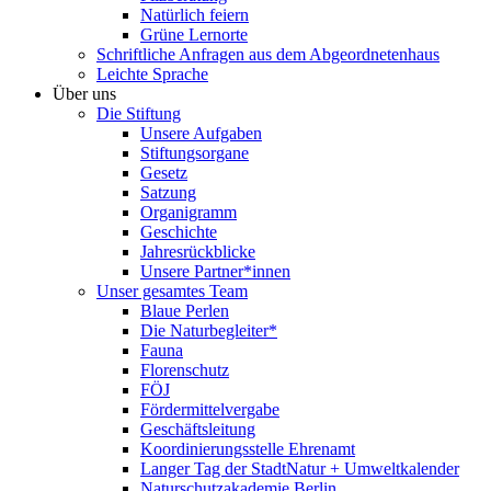
Natürlich feiern
Grüne Lernorte
Schriftliche Anfragen aus dem Abgeordnetenhaus
Leichte Sprache
Über uns
Die Stiftung
Unsere Aufgaben
Stiftungsorgane
Gesetz
Satzung
Organigramm
Geschichte
Jahresrückblicke
Unsere Partner*innen
Unser gesamtes Team
Blaue Perlen
Die Naturbegleiter*
Fauna
Florenschutz
FÖJ
Fördermittelvergabe
Geschäftsleitung
Koordinierungsstelle Ehrenamt
Langer Tag der StadtNatur + Umweltkalender
Naturschutzakademie Berlin