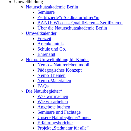
Umweltbildung
Naturschutzakademie Berlin
Seminare
Zertifizierte*r Stadtnaturführer*in
BANU: Wissen – Qualifizieren – Zertifizieren
Über die Naturschutzakademie Berlin
Umweltkalender
Freizeit
Artenkenntnis
Schule und Co.
Ehrenamt
Nemo: Umweltbildung für Kinder
Nemo – Naturerleben mobil
Pädagogisches Konzept
Nemo-Themen
Nemo-Materialien
FAQs
Die Naturbegleiter*
Was wir machen
Wie wir arbeiten
Angebote buchen
Seminare und Fachtage
Unsere Naturbegleiter*innen
Erfahrungsberichte
Projekt „Stadtnatur für alle“