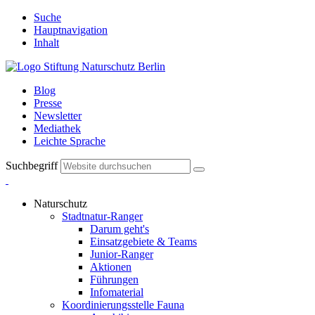
Suche
Hauptnavigation
Inhalt
Blog
Presse
Newsletter
Mediathek
Leichte Sprache
Suchbegriff
Naturschutz
Stadtnatur-Ranger
Darum geht's
Einsatzgebiete & Teams
Junior-Ranger
Aktionen
Führungen
Infomaterial
Koordinierungsstelle Fauna