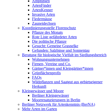
Amphibien
ArtenFinder
ArtenKenner
Invasive Arten
Fledermäuse
Zauneidechsen
Koordinierungsstelle Florenschutz
Pflanze des Monats
Rote Liste gefährdeter Arten
Die politische Pflanze
Gesucht: Gemeine Grasnelke
Gefunden: Salzbinse und Sonnentau
Beratung für biologische Vielfalt im Siedlungsbereich
Wohnungsunternehmen
Firmen, Vereine und Co.
Gärtner*innen und Kleingärtner*innen
Grünflächenprofis
FAQs
Wildpflanzen und Saatgut aus gebietseigener
Herkunft
Kleingewässer und Moore
Berliner Kleingewässer
Moorrenaturierungen in Berlin
Berliner Netzwerk für Artenkenntnis (BerNA)
Mehr Arten im Garten