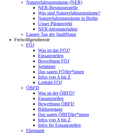
Naturerfahrungsräume (NER)
NER-Beratungsstelle
Was sind Naturerfahrungsräume?
Naturerfahrungsräume in Berlin
Unser Pilotprojekt
NER-Infomaterialien
Langer Tag der StadtNatur
Freiwilligendienste
FÖJ
Was ist das FÖJ?
Einsatzstellen
Bewerbung FÖJ
Seminare
Das sagen FÖJler*innen
Infos von A bis Z
Leitbild FÖJ
ÖBFD
Was ist der ÖBFD?
Einsatzstellen
Bewerbung ÖBFD
Bildungstage
Das sagen ÖBFDler*innen
Infos von A bis Z
Infos für Einsatzstellen
Ehrenamt