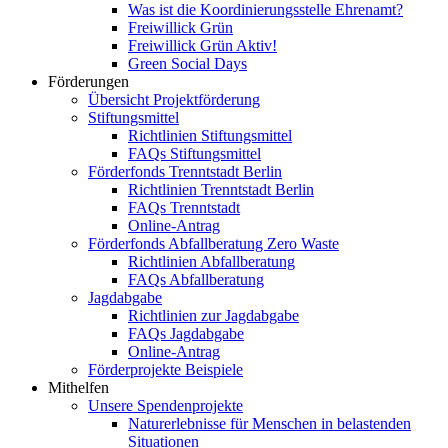
Was ist die Koordinierungsstelle Ehrenamt?
Freiwillick Grün
Freiwillick Grün Aktiv!
Green Social Days
Förderungen
Übersicht Projektförderung
Stiftungsmittel
Richtlinien Stiftungsmittel
FAQs Stiftungsmittel
Förderfonds Trenntstadt Berlin
Richtlinien Trenntstadt Berlin
FAQs Trenntstadt
Online-Antrag
Förderfonds Abfallberatung Zero Waste
Richtlinien Abfallberatung
FAQs Abfallberatung
Jagdabgabe
Richtlinien zur Jagdabgabe
FAQs Jagdabgabe
Online-Antrag
Förderprojekte Beispiele
Mithelfen
Unsere Spendenprojekte
Naturerlebnisse für Menschen in belastenden
Situationen