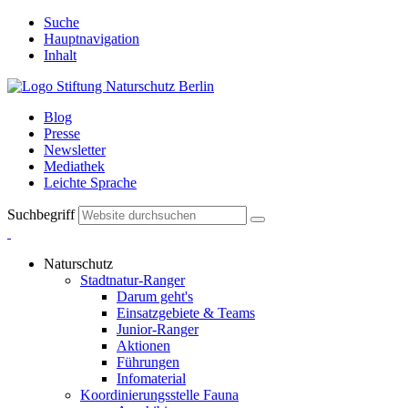
Suche
Hauptnavigation
Inhalt
Blog
Presse
Newsletter
Mediathek
Leichte Sprache
Suchbegriff
Naturschutz
Stadtnatur-Ranger
Darum geht's
Einsatzgebiete & Teams
Junior-Ranger
Aktionen
Führungen
Infomaterial
Koordinierungsstelle Fauna