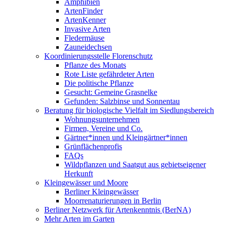
Amphibien
ArtenFinder
ArtenKenner
Invasive Arten
Fledermäuse
Zauneidechsen
Koordinierungsstelle Florenschutz
Pflanze des Monats
Rote Liste gefährdeter Arten
Die politische Pflanze
Gesucht: Gemeine Grasnelke
Gefunden: Salzbinse und Sonnentau
Beratung für biologische Vielfalt im Siedlungsbereich
Wohnungsunternehmen
Firmen, Vereine und Co.
Gärtner*innen und Kleingärtner*innen
Grünflächenprofis
FAQs
Wildpflanzen und Saatgut aus gebietseigener
Herkunft
Kleingewässer und Moore
Berliner Kleingewässer
Moorrenaturierungen in Berlin
Berliner Netzwerk für Artenkenntnis (BerNA)
Mehr Arten im Garten