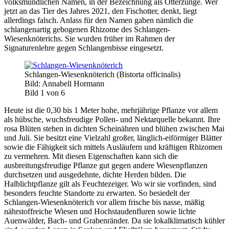
volksmundlichen Namen, in der Bezeichnung als Otterzunge. Wer
jetzt an das Tier des Jahres 2021, den Fischotter, denkt, liegt
allerdings falsch. Anlass für den Namen gaben nämlich die
schlangenartig gebogenen Rhizome des Schlangen-
Wiesenknöterichs. Sie wurden früher im Rahmen der
Signaturenlehre gegen Schlangenbisse eingesetzt.
Schlangen-Wiesenknöterich (Bistorta officinalis)
Bild: Annabell Hormann
Bild 1 von 6
Heute ist die 0,30 bis 1 Meter hohe, mehrjährige Pflanze vor allem
als hübsche, wuchsfreudige Pollen- und Nektarquelle bekannt. Ihre
rosa Blüten stehen in dichten Scheinähren und blühen zwischen Mai
und Juli. Sie besitzt eine Vielzahl großer, länglich-eiförmiger Blätter
sowie die Fähigkeit sich mittels Ausläufern und kräftigen Rhizomen
zu vermehren. Mit diesen Eigenschaften kann sich die
ausbreitungsfreudige Pflanze gut gegen andere Wiesenpflanzen
durchsetzen und ausgedehnte, dichte Herden bilden. Die
Halblichtpflanze gilt als Feuchtezeiger. Wo wir sie vorfinden, sind
besonders feuchte Standorte zu erwarten. So besiedelt der
Schlangen-Wiesenknöterich vor allem frische bis nasse, mäßig
nährstoffreiche Wiesen und Hochstaudenfluren sowie lichte
Auenwälder, Bach- und Grabenränder. Da sie lokalklimatisch kühler