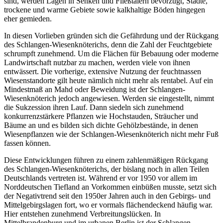
sind, werden Lagen in Senken und Fließtälern bevorzugt, Städte,
trockene und warme Gebiete sowie kalkhaltige Böden hingegen
eher gemieden.
In diesen Vorlieben gründen sich die Gefährdung und der Rückgang
des Schlangen-Wiesenknöterichs, denn die Zahl der Feuchtgebiete
schrumpft zunehmend. Um die Flächen für Bebauung oder moderne
Landwirtschaft nutzbar zu machen, werden viele von ihnen
entwässert. Die vorherige, extensive Nutzung der feuchtnassen
Wiesenstandorte gilt heute nämlich nicht mehr als rentabel. Auf ein
Mindestmaß an Mahd oder Beweidung ist der Schlangen-
Wiesenknöterich jedoch angewiesen. Werden sie eingestellt, nimmt
die Sukzession ihren Lauf. Dann siedeln sich zunehmend
konkurrenzstärkere Pflanzen wie Hochstauden, Sträucher und
Bäume an und es bilden sich dichte Gehölzbestände, in denen
Wiesenpflanzen wie der Schlangen-Wiesenknöterich nicht mehr Fuß
fassen können.
Diese Entwicklungen führen zu einem zahlenmäßigen Rückgang
des Schlangen-Wiesenknöterichs, der bislang noch in allen Teilen
Deutschlands vertreten ist. Während er vor 1950 vor allem im
Norddeutschen Tiefland an Vorkommen einbüßen musste, setzt sich
der Negativtrend seit den 1950er Jahren auch in den Gebirgs- und
Mittelgebirgslagen fort, wo er vormals flächendeckend häufig war.
Hier entstehen zunehmend Verbreitungslücken. In
Mittelbrandenburg und im urbanen Berlin ist der Schlangen-