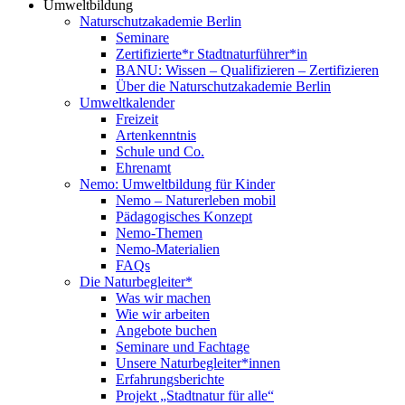
Umweltbildung
Naturschutzakademie Berlin
Seminare
Zertifizierte*r Stadtnaturführer*in
BANU: Wissen – Qualifizieren – Zertifizieren
Über die Naturschutzakademie Berlin
Umweltkalender
Freizeit
Artenkenntnis
Schule und Co.
Ehrenamt
Nemo: Umweltbildung für Kinder
Nemo – Naturerleben mobil
Pädagogisches Konzept
Nemo-Themen
Nemo-Materialien
FAQs
Die Naturbegleiter*
Was wir machen
Wie wir arbeiten
Angebote buchen
Seminare und Fachtage
Unsere Naturbegleiter*innen
Erfahrungsberichte
Projekt „Stadtnatur für alle“