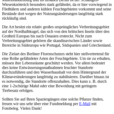
Wiesenknöterich besonders stark gefährdet, da er hier vorwiegend in
Fließtälern und anderen kühlen Feuchtgebieten vorkommt und seine
Bestände dort wegen der Nutzungsänderungen langfristig stark
rückläufig sind.
Die Art besitzt ein relativ großes ursprüngliches Verbreitungsgebiet
auf der Nordhalbkugel, das sich von den britischen Inseln über den
Großteil Europas bis nach Ostasien erstreckt. Nicht zum
Verbreitungsgebiet gehören die skandinavischen Länder sowie
Bereiche in Südeuropa wie Portugal, Südspanien und Griechenland.
Die Zielart des Berliner Florenschutzes steht hier stellvertretend für
eine Reihe gefährdeter Arten der Feuchtgebiete. Um sie zu erhalten,
müssen ihre Lebensräume geschützt werden. Vor allem bedeutet
dies keine Entwässerungsmaßnahmen feuchter Standorte
durchzuführen und den Wasserhaushalt vor dem Hintergrund der
Klimaveränderungen langfristig zu stabilisieren. Darüber hinaus ist
es notwendig, die Standorte offenzuhalten. Dies kann z. B. durch
eine 1-2schürige Mahd oder eine Beweidung mit geringem
Tierbesatz erfolgen.
Sollten Sie auf Ihren Spaziergängen eine solche Pflanze finden,
freuen wir uns sehr über eine Fundmeldung per
E-Mail
mit
Fotobeleg. Vielen Dank!