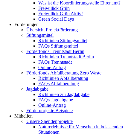
Was ist die Koordinierungsstelle Ehrenamt?
Freiwillick Grün
Freiwillick Grün Aktiv!
Green Social Days
Förderungen
Übersicht Projektförderung
Stiftungsmittel
Richtlinien Stiftungsmittel
FAQs Stiftungsmittel
Förderfonds Trenntstadt Berlin
Richtlinien Trenntstadt Berlin
FAQs Trenntstadt
Online-Antrag
Förderfonds Abfallberatung Zero Waste
Richtlinien Abfallberatung
FAQs Abfallberatung
Jagdabgabe
Richtlinien zur Jagdabgabe
FAQs Jagdabgabe
Online-Antrag
Förderprojekte Beispiele
Mithelfen
Unsere Spendenprojekte
Naturerlebnisse für Menschen in belastenden
Situationen