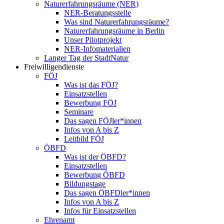
Naturerfahrungsräume (NER)
NER-Beratungsstelle
Was sind Naturerfahrungsräume?
Naturerfahrungsräume in Berlin
Unser Pilotprojekt
NER-Infomaterialien
Langer Tag der StadtNatur
Freiwilligendienste
FÖJ
Was ist das FÖJ?
Einsatzstellen
Bewerbung FÖJ
Seminare
Das sagen FÖJler*innen
Infos von A bis Z
Leitbild FÖJ
ÖBFD
Was ist der ÖBFD?
Einsatzstellen
Bewerbung ÖBFD
Bildungstage
Das sagen ÖBFDler*innen
Infos von A bis Z
Infos für Einsatzstellen
Ehrenamt