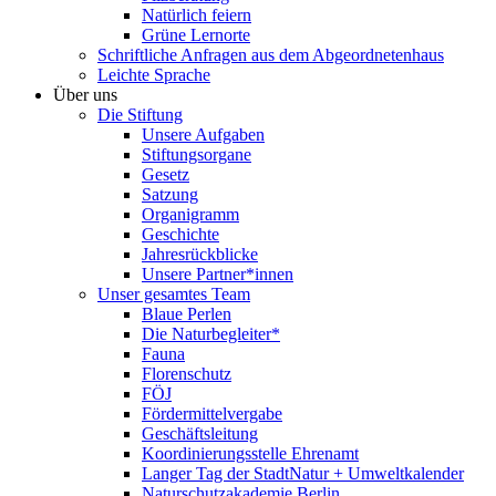
Natürlich feiern
Grüne Lernorte
Schriftliche Anfragen aus dem Abgeordnetenhaus
Leichte Sprache
Über uns
Die Stiftung
Unsere Aufgaben
Stiftungsorgane
Gesetz
Satzung
Organigramm
Geschichte
Jahresrückblicke
Unsere Partner*innen
Unser gesamtes Team
Blaue Perlen
Die Naturbegleiter*
Fauna
Florenschutz
FÖJ
Fördermittelvergabe
Geschäftsleitung
Koordinierungsstelle Ehrenamt
Langer Tag der StadtNatur + Umweltkalender
Naturschutzakademie Berlin