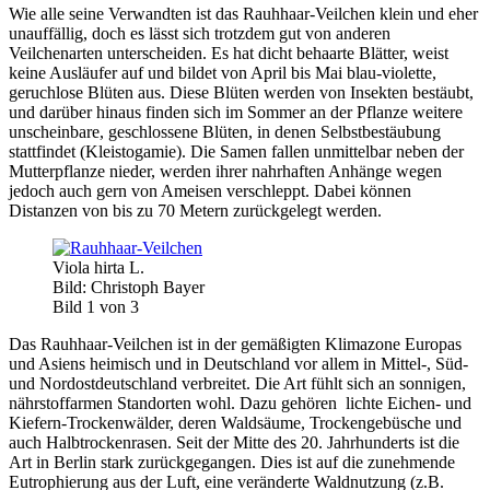
Wie alle seine Verwandten ist das Rauhhaar-Veilchen klein und eher
unauffällig, doch es lässt sich trotzdem gut von anderen
Veilchenarten unterscheiden. Es hat dicht behaarte Blätter, weist
keine Ausläufer auf und bildet von April bis Mai blau-violette,
geruchlose Blüten aus. Diese Blüten werden von Insekten bestäubt,
und darüber hinaus finden sich im Sommer an der Pflanze weitere
unscheinbare, geschlossene Blüten, in denen Selbstbestäubung
stattfindet (Kleistogamie). Die Samen fallen unmittelbar neben der
Mutterpflanze nieder, werden ihrer nahrhaften Anhänge wegen
jedoch auch gern von Ameisen verschleppt. Dabei können
Distanzen von bis zu 70 Metern zurückgelegt werden.
Viola hirta L.
Bild: Christoph Bayer
Bild 1 von 3
Das Rauhhaar-Veilchen ist in der gemäßigten Klimazone Europas
und Asiens heimisch und in Deutschland vor allem in Mittel-, Süd-
und Nordostdeutschland verbreitet. Die Art fühlt sich an sonnigen,
nährstoffarmen Standorten wohl. Dazu gehören lichte Eichen- und
Kiefern-Trockenwälder, deren Waldsäume, Trockengebüsche und
auch Halbtrockenrasen. Seit der Mitte des 20. Jahrhunderts ist die
Art in Berlin stark zurückgegangen. Dies ist auf die zunehmende
Eutrophierung aus der Luft, eine veränderte Waldnutzung (z.B.