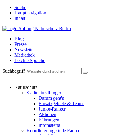
Suche
Hauptnavigation
Inhalt
Blog
Presse
Newsletter
Mediathek
Leichte Sprache
Suchbegriff
Naturschutz
Stadtnatur-Ranger
Darum geht's
Einsatzgebiete & Teams
Junior-Ranger
Aktionen
Führungen
Infomaterial
Koordinierungsstelle Fauna