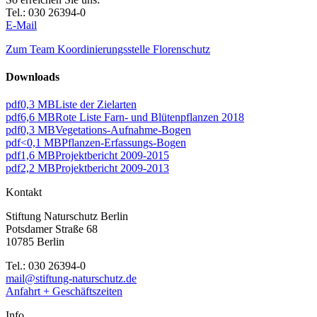
Tel.: 030 26394-0
E-Mail
Zum Team Koordinierungsstelle Florenschutz
Downloads
pdf
0,3 MB
Liste der Zielarten
pdf
6,6 MB
Rote Liste Farn- und Blütenpflanzen 2018
pdf
0,3 MB
Vegetations-Aufnahme-Bogen
pdf
<0,1 MB
Pflanzen-Erfassungs-Bogen
pdf
1,6 MB
Projektbericht 2009-2015
pdf
2,2 MB
Projektbericht 2009-2013
Kontakt
Stiftung Naturschutz Berlin
Potsdamer Straße 68
10785 Berlin
Tel.: 030 26394-0
mail@stiftung-naturschutz.de
Anfahrt + Geschäftszeiten
Info