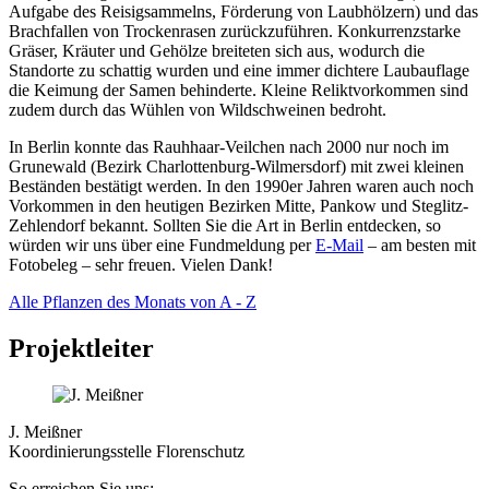
Aufgabe des Reisigsammelns, Förderung von Laubhölzern) und das
Brachfallen von Trockenrasen zurückzuführen. Konkurrenzstarke
Gräser, Kräuter und Gehölze breiteten sich aus, wodurch die
Standorte zu schattig wurden und eine immer dichtere Laubauflage
die Keimung der Samen behinderte. Kleine Reliktvorkommen sind
zudem durch das Wühlen von Wildschweinen bedroht.
In Berlin konnte das Rauhhaar-Veilchen nach 2000 nur noch im
Grunewald (Bezirk Charlottenburg-Wilmersdorf) mit zwei kleinen
Beständen bestätigt werden. In den 1990er Jahren waren auch noch
Vorkommen in den heutigen Bezirken Mitte, Pankow und Steglitz-
Zehlendorf bekannt. Sollten Sie die Art in Berlin entdecken, so
würden wir uns über eine Fundmeldung per
E-Mail
– am besten mit
Fotobeleg – sehr freuen. Vielen Dank!
Alle Pflanzen des Monats von A - Z
Projektleiter
J. Meißner
Koordinierungsstelle Florenschutz
So erreichen Sie uns: