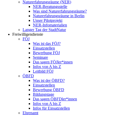
Naturerfahrungsräume (NER)
NER-Beratungsstelle
Was sind Naturerfahrungsräume?
Naturerfahrungsräume in Berlin
Unser Pilotprojekt
NER-Infomaterialien
Langer Tag der StadtNatur
Freiwilligendienste
FÖJ
Was ist das FÖJ?
Einsatzstellen
Bewerbung FÖJ
Seminare
Das sagen FÖJler*innen
Infos von A bis Z
Leitbild FÖJ
ÖBFD
Was ist der ÖBFD?
Einsatzstellen
Bewerbung ÖBFD
Bildungstage
Das sagen ÖBFDler*innen
Infos von A bis Z
Infos für Einsatzstellen
Ehrenamt