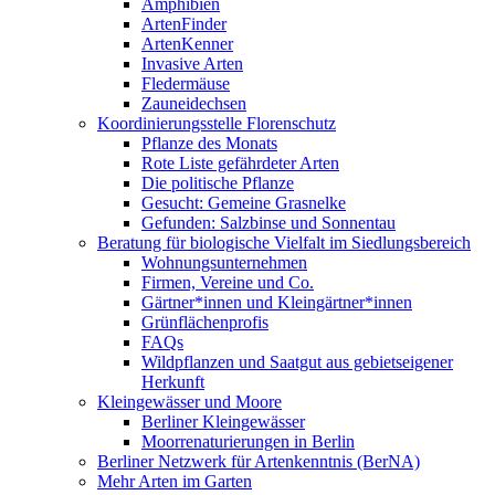
Amphibien
ArtenFinder
ArtenKenner
Invasive Arten
Fledermäuse
Zauneidechsen
Koordinierungsstelle Florenschutz
Pflanze des Monats
Rote Liste gefährdeter Arten
Die politische Pflanze
Gesucht: Gemeine Grasnelke
Gefunden: Salzbinse und Sonnentau
Beratung für biologische Vielfalt im Siedlungsbereich
Wohnungsunternehmen
Firmen, Vereine und Co.
Gärtner*innen und Kleingärtner*innen
Grünflächenprofis
FAQs
Wildpflanzen und Saatgut aus gebietseigener
Herkunft
Kleingewässer und Moore
Berliner Kleingewässer
Moorrenaturierungen in Berlin
Berliner Netzwerk für Artenkenntnis (BerNA)
Mehr Arten im Garten