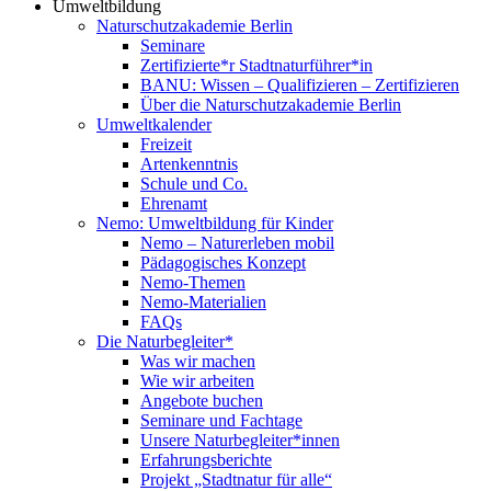
Umweltbildung
Naturschutzakademie Berlin
Seminare
Zertifizierte*r Stadtnaturführer*in
BANU: Wissen – Qualifizieren – Zertifizieren
Über die Naturschutzakademie Berlin
Umweltkalender
Freizeit
Artenkenntnis
Schule und Co.
Ehrenamt
Nemo: Umweltbildung für Kinder
Nemo – Naturerleben mobil
Pädagogisches Konzept
Nemo-Themen
Nemo-Materialien
FAQs
Die Naturbegleiter*
Was wir machen
Wie wir arbeiten
Angebote buchen
Seminare und Fachtage
Unsere Naturbegleiter*innen
Erfahrungsberichte
Projekt „Stadtnatur für alle“