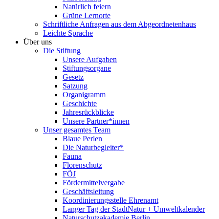
Natürlich feiern
Grüne Lernorte
Schriftliche Anfragen aus dem Abgeordnetenhaus
Leichte Sprache
Über uns
Die Stiftung
Unsere Aufgaben
Stiftungsorgane
Gesetz
Satzung
Organigramm
Geschichte
Jahresrückblicke
Unsere Partner*innen
Unser gesamtes Team
Blaue Perlen
Die Naturbegleiter*
Fauna
Florenschutz
FÖJ
Fördermittelvergabe
Geschäftsleitung
Koordinierungsstelle Ehrenamt
Langer Tag der StadtNatur + Umweltkalender
Naturschutzakademie Berlin