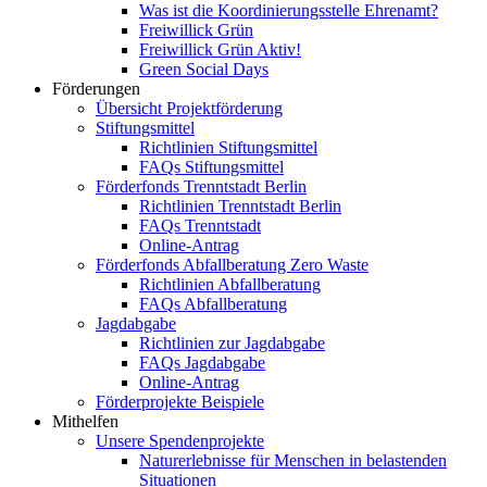
Was ist die Koordinierungsstelle Ehrenamt?
Freiwillick Grün
Freiwillick Grün Aktiv!
Green Social Days
Förderungen
Übersicht Projektförderung
Stiftungsmittel
Richtlinien Stiftungsmittel
FAQs Stiftungsmittel
Förderfonds Trenntstadt Berlin
Richtlinien Trenntstadt Berlin
FAQs Trenntstadt
Online-Antrag
Förderfonds Abfallberatung Zero Waste
Richtlinien Abfallberatung
FAQs Abfallberatung
Jagdabgabe
Richtlinien zur Jagdabgabe
FAQs Jagdabgabe
Online-Antrag
Förderprojekte Beispiele
Mithelfen
Unsere Spendenprojekte
Naturerlebnisse für Menschen in belastenden
Situationen