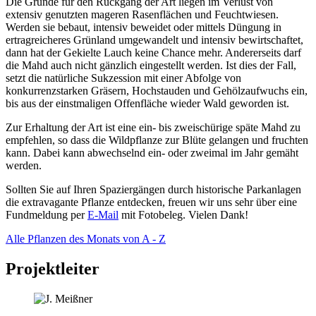
Die Gründe für den Rückgang der Art liegen im Verlust von
extensiv genutzten mageren Rasenflächen und Feuchtwiesen.
Werden sie bebaut, intensiv beweidet oder mittels Düngung in
ertragreicheres Grünland umgewandelt und intensiv bewirtschaftet,
dann hat der Gekielte Lauch keine Chance mehr. Andererseits darf
die Mahd auch nicht gänzlich eingestellt werden. Ist dies der Fall,
setzt die natürliche Sukzession mit einer Abfolge von
konkurrenzstarken Gräsern, Hochstauden und Gehölzaufwuchs ein,
bis aus der einstmaligen Offenfläche wieder Wald geworden ist.
Zur Erhaltung der Art ist eine ein- bis zweischürige späte Mahd zu
empfehlen, so dass die Wildpflanze zur Blüte gelangen und fruchten
kann. Dabei kann abwechselnd ein- oder zweimal im Jahr gemäht
werden.
Sollten Sie auf Ihren Spaziergängen durch historische Parkanlagen
die extravagante Pflanze entdecken, freuen wir uns sehr über eine
Fundmeldung per
E-Mail
mit Fotobeleg. Vielen Dank!
Alle Pflanzen des Monats von A - Z
Projektleiter