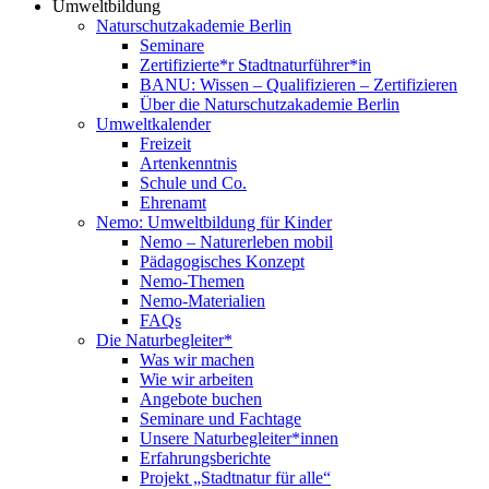
Umweltbildung
Naturschutzakademie Berlin
Seminare
Zertifizierte*r Stadtnaturführer*in
BANU: Wissen – Qualifizieren – Zertifizieren
Über die Naturschutzakademie Berlin
Umweltkalender
Freizeit
Artenkenntnis
Schule und Co.
Ehrenamt
Nemo: Umweltbildung für Kinder
Nemo – Naturerleben mobil
Pädagogisches Konzept
Nemo-Themen
Nemo-Materialien
FAQs
Die Naturbegleiter*
Was wir machen
Wie wir arbeiten
Angebote buchen
Seminare und Fachtage
Unsere Naturbegleiter*innen
Erfahrungsberichte
Projekt „Stadtnatur für alle“