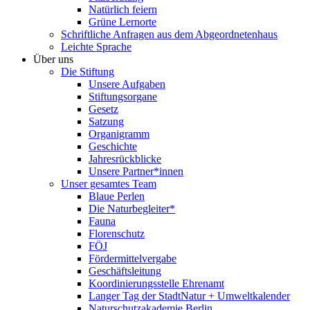
Natürlich feiern
Grüne Lernorte
Schriftliche Anfragen aus dem Abgeordnetenhaus
Leichte Sprache
Über uns
Die Stiftung
Unsere Aufgaben
Stiftungsorgane
Gesetz
Satzung
Organigramm
Geschichte
Jahresrückblicke
Unsere Partner*innen
Unser gesamtes Team
Blaue Perlen
Die Naturbegleiter*
Fauna
Florenschutz
FÖJ
Fördermittelvergabe
Geschäftsleitung
Koordinierungsstelle Ehrenamt
Langer Tag der StadtNatur + Umweltkalender
Naturschutzakademie Berlin