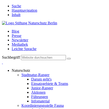
Suche
Hauptnavigation
Inhalt
Blog
Presse
Newsletter
Mediathek
Leichte Sprache
Suchbegriff
Naturschutz
Stadtnatur-Ranger
Darum geht's
Einsatzgebiete & Teams
Junior-Ranger
Aktionen
Führungen
Infomaterial
Koordinierungsstelle Fauna