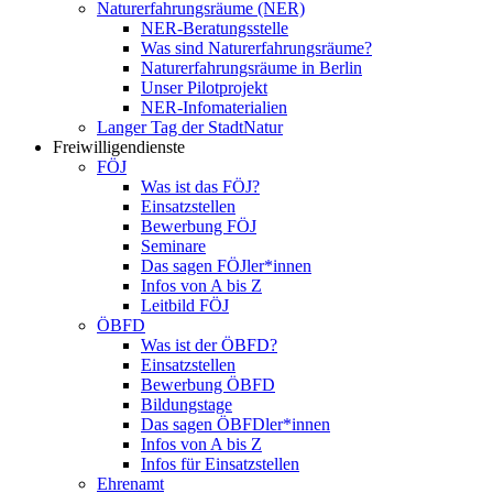
Naturerfahrungsräume (NER)
NER-Beratungsstelle
Was sind Naturerfahrungsräume?
Naturerfahrungsräume in Berlin
Unser Pilotprojekt
NER-Infomaterialien
Langer Tag der StadtNatur
Freiwilligendienste
FÖJ
Was ist das FÖJ?
Einsatzstellen
Bewerbung FÖJ
Seminare
Das sagen FÖJler*innen
Infos von A bis Z
Leitbild FÖJ
ÖBFD
Was ist der ÖBFD?
Einsatzstellen
Bewerbung ÖBFD
Bildungstage
Das sagen ÖBFDler*innen
Infos von A bis Z
Infos für Einsatzstellen
Ehrenamt