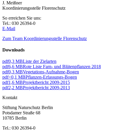
J. Meißner
Koordinierungsstelle Florenschutz
So erreichen Sie uns:
Tel.: 030 26394-0
E-Mail
Zum Team Koordinierungsstelle Florenschutz
Downloads
pdf
0,3 MB
Liste der Zielarten
pdf
6,6 MB
Rote Liste Farn- und Blütenpflanzen 2018
pdf
0,3 MB
Vegetations-Aufnahme-Bogen
pdf
<0,1 MB
Pflanzen-Erfassungs-Bogen
pdf
1,6 MB
Projektbericht 2009-2015
pdf
2,2 MB
Projektbericht 2009-2013
Kontakt
Stiftung Naturschutz Berlin
Potsdamer Straße 68
10785 Berlin
Tel.: 030 26394-0