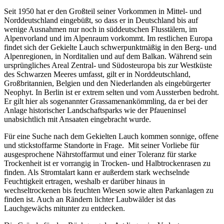
Seit 1950 hat er den Großteil seiner Vorkommen in Mittel- und
Norddeutschland eingebüßt, so dass er in Deutschland bis auf
wenige Ausnahmen nur noch in süddeutschen Flusstälern, im
Alpenvorland und im Alpenraum vorkommt. Im restlichen Europa
findet sich der Gekielte Lauch schwerpunktmäßig in den Berg- und
Alpenregionen, in Norditalien und auf dem Balkan. Während sein
ursprüngliches Areal Zentral- und Südosteuropa bis zur Westküste
des Schwarzen Meeres umfasst, gilt er in Norddeutschland,
Großbritannien, Belgien und den Niederlanden als eingebürgerter
Neophyt. In Berlin ist er extrem selten und vom Aussterben bedroht.
Er gilt hier als sogenannter Grassamenankömmling, da er bei der
Anlage historischer Landschaftsparks wie der Pfaueninsel
unabsichtlich mit Ansaaten eingebracht wurde.
Für eine Suche nach dem Gekielten Lauch kommen sonnige, offene
und stickstoffarme Standorte in Frage. Mit seiner Vorliebe für
ausgesprochene Nährstoffarmut und einer Toleranz für starke
Trockenheit ist er vorrangig in Trocken- und Halbtrockenrasen zu
finden. Als Stromtalart kann er außerdem stark wechselnde
Feuchtigkeit ertragen, weshalb er darüber hinaus in
wechseltrockenen bis feuchten Wiesen sowie alten Parkanlagen zu
finden ist. Auch an Rändern lichter Laubwälder ist das
Lauchgewächs mitunter zu entdecken.