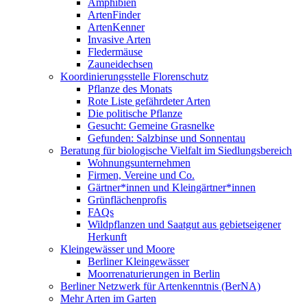
Amphibien
ArtenFinder
ArtenKenner
Invasive Arten
Fledermäuse
Zauneidechsen
Koordinierungsstelle Florenschutz
Pflanze des Monats
Rote Liste gefährdeter Arten
Die politische Pflanze
Gesucht: Gemeine Grasnelke
Gefunden: Salzbinse und Sonnentau
Beratung für biologische Vielfalt im Siedlungsbereich
Wohnungsunternehmen
Firmen, Vereine und Co.
Gärtner*innen und Kleingärtner*innen
Grünflächenprofis
FAQs
Wildpflanzen und Saatgut aus gebietseigener
Herkunft
Kleingewässer und Moore
Berliner Kleingewässer
Moorrenaturierungen in Berlin
Berliner Netzwerk für Artenkenntnis (BerNA)
Mehr Arten im Garten