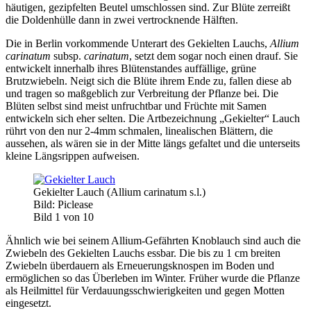
häutigen, gezipfelten Beutel umschlossen sind. Zur Blüte zerreißt
die Doldenhülle dann in zwei vertrocknende Hälften.
Die in Berlin vorkommende Unterart des Gekielten Lauchs,
Allium
carinatum
subsp.
carinatum
, setzt dem sogar noch einen drauf. Sie
entwickelt innerhalb ihres Blütenstandes auffällige, grüne
Brutzwiebeln. Neigt sich die Blüte ihrem Ende zu, fallen diese ab
und tragen so maßgeblich zur Verbreitung der Pflanze bei. Die
Blüten selbst sind meist unfruchtbar und Früchte mit Samen
entwickeln sich eher selten. Die Artbezeichnung „Gekielter“ Lauch
rührt von den nur 2-4mm schmalen, linealischen Blättern, die
aussehen, als wären sie in der Mitte längs gefaltet und die unterseits
kleine Längsrippen aufweisen.
Gekielter Lauch (Allium carinatum s.l.)
Bild: Piclease
Bild 1 von 10
Ähnlich wie bei seinem Allium-Gefährten Knoblauch sind auch die
Zwiebeln des Gekielten Lauchs essbar. Die bis zu 1 cm breiten
Zwiebeln überdauern als Erneuerungsknospen im Boden und
ermöglichen so das Überleben im Winter. Früher wurde die Pflanze
als Heilmittel für Verdauungsschwierigkeiten und gegen Motten
eingesetzt.