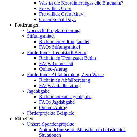
Was ist die Koordinierungsstelle Ehrenamt?
Freiwillick Grün
Freiwillick Grün Aktiv!
Green Social Days
Förderungen
Übersicht Projektförderung
Stiftungsmittel
Richtlinien Stiftungsmittel
FAQs Stiftungsmittel
Förderfonds Trenntstadt Berlin
Richtlinien Trenntstadt Berlin
FAQs Trenntstadt
Online-Antrag
Förderfonds Abfallberatung Zero Waste
Richtlinien Abfallberatung
FAQs Abfallberatung
Jagdabgabe
Richtlinien zur Jagdabgabe
FAQs Jagdabgabe
Online-Antrag
Förderprojekte Beispiele
Mithelfen
Unsere Spendenprojekte
Naturerlebnisse für Menschen in belastenden
Situationen