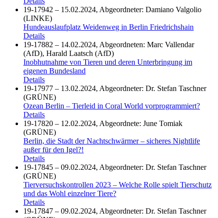
Details
19-17942 – 15.02.2024, Abgeordneter: Damiano Valgolio
(LINKE)
Hundeauslaufplatz Weidenweg in Berlin Friedrichshain
Details
19-17882 – 14.02.2024, Abgeordneten: Marc Vallendar
(AfD), Harald Laatsch (AfD)
Inobhutnahme von Tieren und deren Unterbringung im
eigenen Bundesland
Details
19-17977 – 13.02.2024, Abgeordneter: Dr. Stefan Taschner
(GRÜNE)
Ozean Berlin – Tierleid in Coral World vorprogrammiert?
Details
19-17820 – 12.02.2024, Abgeordnete: June Tomiak
(GRÜNE)
Berlin, die Stadt der Nachtschwärmer – sicheres Nightlife
außer für den Igel?!
Details
19-17845 – 09.02.2024, Abgeordneter: Dr. Stefan Taschner
(GRÜNE)
Tierversuchskontrollen 2023 – Welche Rolle spielt Tierschutz
und das Wohl einzelner Tiere?
Details
19-17847 – 09.02.2024, Abgeordneter: Dr. Stefan Taschner