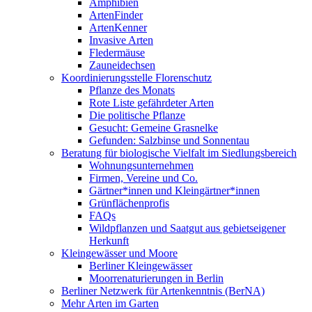
Amphibien
ArtenFinder
ArtenKenner
Invasive Arten
Fledermäuse
Zauneidechsen
Koordinierungsstelle Florenschutz
Pflanze des Monats
Rote Liste gefährdeter Arten
Die politische Pflanze
Gesucht: Gemeine Grasnelke
Gefunden: Salzbinse und Sonnentau
Beratung für biologische Vielfalt im Siedlungsbereich
Wohnungsunternehmen
Firmen, Vereine und Co.
Gärtner*innen und Kleingärtner*innen
Grünflächenprofis
FAQs
Wildpflanzen und Saatgut aus gebietseigener
Herkunft
Kleingewässer und Moore
Berliner Kleingewässer
Moorrenaturierungen in Berlin
Berliner Netzwerk für Artenkenntnis (BerNA)
Mehr Arten im Garten