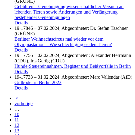
(GRÜNE)
Gebühren – Genehmigung wissenschaftlicher Versuch an
lebenden Tieren sowie Änderungen und Verlängerung
bestehender Genehmigungen
Details
19-17846 – 07.02.2024, Abgeordneter: Dr. Stefan Taschner
(GRÜNE)
Berliner Weihnachtscircus mal wieder vor dem
Olympiastadion – Wie schlecht ging es den Tieren?
Details
19-17756 – 02.02.2024, Abgeordneten: Alexander Herrmann
(CDU), Iris Gertig (CDU)
Hunde-Steuereinnahmen, Register und Beißvorfälle in Berlin
Details
19-17733 – 01.02.2024, Abgeordneter: Marc Vallendar (AfD)
Giftköder in Berlin 2023
Details
|<
vorherige
…
10
11
12
13