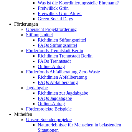
Was ist die Koordinierungsstelle Ehrenamt?
Freiwillick Grün
Freiwillick Grün Aktiv!
Green Social Days
Förderungen
Übersicht Projektförderung
Stiftungsmittel
Richtlinien Stiftungsmittel
FAQs Stiftungsmittel
Förderfonds Trenntstadt Berlin
Richtlinien Trenntstadt Berlin
FAQs Trenntstadt
Online-Antrag
Förderfonds Abfallberatung Zero Waste
Richtlinien Abfallberatung
FAQs Abfallberatung
Jagdabgabe
Richtlinien zur Jagdabgabe
FAQs Jagdabgabe
Online-Antrag
Förderprojekte Beispiele
Mithelfen
Unsere Spendenprojekte
Naturerlebnisse für Menschen in belastenden
Situationen