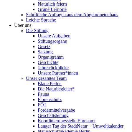
Natürlich feiern
Grüne Lernorte
Schriftliche Anfragen aus dem Abgeordnetenhaus
Leichte Sprache
Über uns
Die Stiftung
Unsere Aufgaben
Stiftungsorgane
Gesetz
Satzung
Organigramm
Geschichte
Jahresrückblicke
Unsere Partner*innen
Unser gesamtes Team
Blaue Perlen
Die Naturbegleiter*
Fauna
Florenschutz
FÖJ
Fördermittelvergabe
Geschäftsleitung
Koordinierungsstelle Ehrenamt
Langer Tag der StadtNatur + Umweltkalender
Naturschutzakademie Berlin