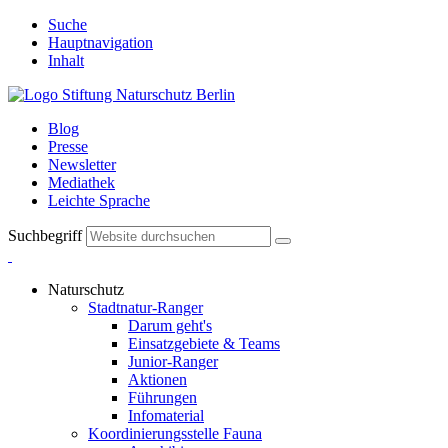
Suche
Hauptnavigation
Inhalt
Blog
Presse
Newsletter
Mediathek
Leichte Sprache
Suchbegriff
Naturschutz
Stadtnatur-Ranger
Darum geht's
Einsatzgebiete & Teams
Junior-Ranger
Aktionen
Führungen
Infomaterial
Koordinierungsstelle Fauna