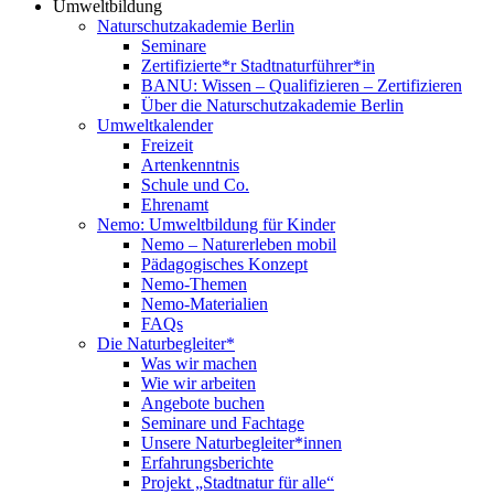
Umweltbildung
Naturschutzakademie Berlin
Seminare
Zertifizierte*r Stadtnaturführer*in
BANU: Wissen – Qualifizieren – Zertifizieren
Über die Naturschutzakademie Berlin
Umweltkalender
Freizeit
Artenkenntnis
Schule und Co.
Ehrenamt
Nemo: Umweltbildung für Kinder
Nemo – Naturerleben mobil
Pädagogisches Konzept
Nemo-Themen
Nemo-Materialien
FAQs
Die Naturbegleiter*
Was wir machen
Wie wir arbeiten
Angebote buchen
Seminare und Fachtage
Unsere Naturbegleiter*innen
Erfahrungsberichte
Projekt „Stadtnatur für alle“