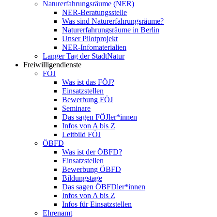
Naturerfahrungsräume (NER)
NER-Beratungsstelle
Was sind Naturerfahrungsräume?
Naturerfahrungsräume in Berlin
Unser Pilotprojekt
NER-Infomaterialien
Langer Tag der StadtNatur
Freiwilligendienste
FÖJ
Was ist das FÖJ?
Einsatzstellen
Bewerbung FÖJ
Seminare
Das sagen FÖJler*innen
Infos von A bis Z
Leitbild FÖJ
ÖBFD
Was ist der ÖBFD?
Einsatzstellen
Bewerbung ÖBFD
Bildungstage
Das sagen ÖBFDler*innen
Infos von A bis Z
Infos für Einsatzstellen
Ehrenamt