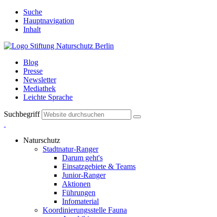
Suche
Hauptnavigation
Inhalt
Blog
Presse
Newsletter
Mediathek
Leichte Sprache
Suchbegriff
Naturschutz
Stadtnatur-Ranger
Darum geht's
Einsatzgebiete & Teams
Junior-Ranger
Aktionen
Führungen
Infomaterial
Koordinierungsstelle Fauna