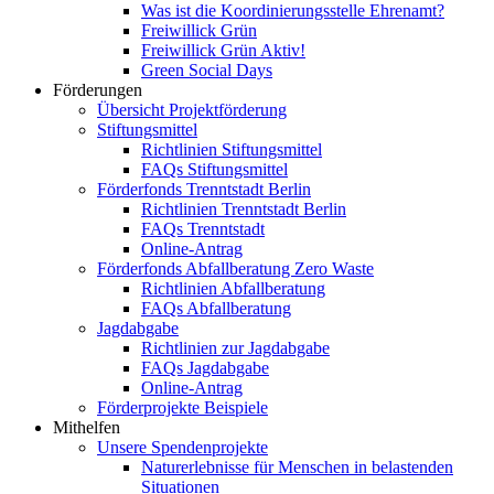
Was ist die Koordinierungsstelle Ehrenamt?
Freiwillick Grün
Freiwillick Grün Aktiv!
Green Social Days
Förderungen
Übersicht Projektförderung
Stiftungsmittel
Richtlinien Stiftungsmittel
FAQs Stiftungsmittel
Förderfonds Trenntstadt Berlin
Richtlinien Trenntstadt Berlin
FAQs Trenntstadt
Online-Antrag
Förderfonds Abfallberatung Zero Waste
Richtlinien Abfallberatung
FAQs Abfallberatung
Jagdabgabe
Richtlinien zur Jagdabgabe
FAQs Jagdabgabe
Online-Antrag
Förderprojekte Beispiele
Mithelfen
Unsere Spendenprojekte
Naturerlebnisse für Menschen in belastenden
Situationen