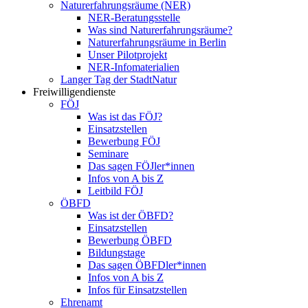
Naturerfahrungsräume (NER)
NER-Beratungsstelle
Was sind Naturerfahrungsräume?
Naturerfahrungsräume in Berlin
Unser Pilotprojekt
NER-Infomaterialien
Langer Tag der StadtNatur
Freiwilligendienste
FÖJ
Was ist das FÖJ?
Einsatzstellen
Bewerbung FÖJ
Seminare
Das sagen FÖJler*innen
Infos von A bis Z
Leitbild FÖJ
ÖBFD
Was ist der ÖBFD?
Einsatzstellen
Bewerbung ÖBFD
Bildungstage
Das sagen ÖBFDler*innen
Infos von A bis Z
Infos für Einsatzstellen
Ehrenamt