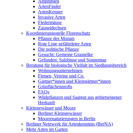
Amphibien
ArtenFinder
ArtenKenner
Invasive Arten
Fledermäuse
Zauneidechsen
Koordinierungsstelle Florenschutz
Pflanze des Monats
Rote Liste gefährdeter Arten
Die politische Pflanze
Gesucht: Gemeine Grasnelke
Gefunden: Salzbinse und Sonnentau
Beratung für biologische Vielfalt im Siedlungsbereich
Wohnungsunternehmen
Firmen, Vereine und Co.
Gärtner*innen und Kleingärtner*innen
Grünflächenprofis
FAQs
Wildpflanzen und Saatgut aus gebietseigener
Herkunft
Kleingewässer und Moore
Berliner Kleingewässer
Moorrenaturierungen in Berlin
Berliner Netzwerk für Artenkenntnis (BerNA)
Mehr Arten im Garten