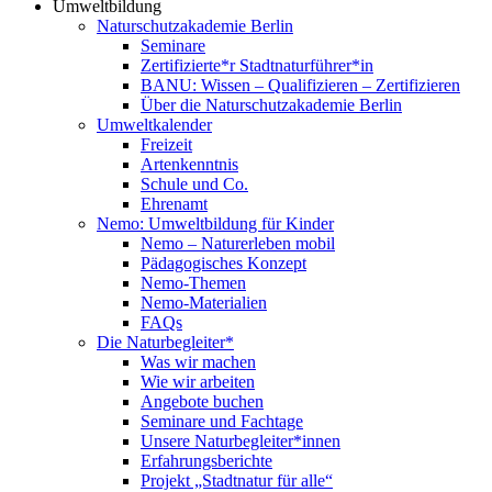
Umweltbildung
Naturschutzakademie Berlin
Seminare
Zertifizierte*r Stadtnaturführer*in
BANU: Wissen – Qualifizieren – Zertifizieren
Über die Naturschutzakademie Berlin
Umweltkalender
Freizeit
Artenkenntnis
Schule und Co.
Ehrenamt
Nemo: Umweltbildung für Kinder
Nemo – Naturerleben mobil
Pädagogisches Konzept
Nemo-Themen
Nemo-Materialien
FAQs
Die Naturbegleiter*
Was wir machen
Wie wir arbeiten
Angebote buchen
Seminare und Fachtage
Unsere Naturbegleiter*innen
Erfahrungsberichte
Projekt „Stadtnatur für alle“