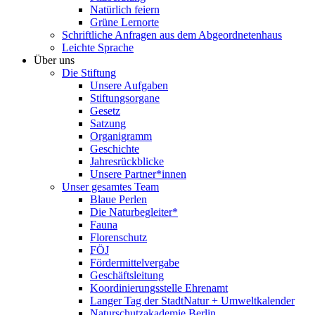
Natürlich feiern
Grüne Lernorte
Schriftliche Anfragen aus dem Abgeordnetenhaus
Leichte Sprache
Über uns
Die Stiftung
Unsere Aufgaben
Stiftungsorgane
Gesetz
Satzung
Organigramm
Geschichte
Jahresrückblicke
Unsere Partner*innen
Unser gesamtes Team
Blaue Perlen
Die Naturbegleiter*
Fauna
Florenschutz
FÖJ
Fördermittelvergabe
Geschäftsleitung
Koordinierungsstelle Ehrenamt
Langer Tag der StadtNatur + Umweltkalender
Naturschutzakademie Berlin